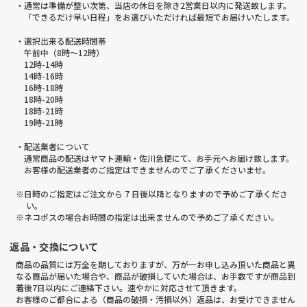
・通常は準備が整い次第、当店の休日を除き2営業日以内に発送致します。
「できるだけ早い日程」をお選びいただければ最短でお届けいたします。
・選択出来る配送時間帯
午前中（8時～12時）
12時-14時
14時-16時
16時-18時
18時-20時
18時-21時
19時-21時
・配送業者について
通常商品の配送はヤマト運輸・佐川急便にて、お手元へお届け致します。
お客様の配送業者のご指定はできませんのでご了承くださいませ。
※日時のご指定はご注文から 7 日後以降となりますので予めご了承くださ
い。
※ネコポスの場合お時間の指定は出来ませんので予めご了承ください。
返品・交換について
商品の品質には万全を期しておりますが、万が一お申し込み頂いた商品と異
なる商品が届いた場合や、商品が破損していた場合は、お手数ですが商品到
着後7日以内にご連絡下さい。速やかに対応させて頂きます。
お客様のご都合による（商品の破損・汚損以外）返品は、お受けできません