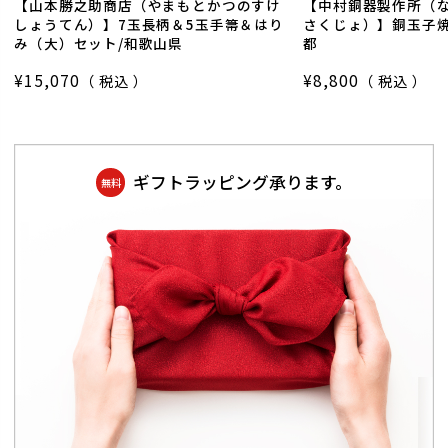
【山本勝之助商店（やまもとかつのすけ
【中村銅器製作所（
しょうてん）】7玉長柄＆5玉手箒＆はり
さくじょ）】銅玉子焼
み（大）セット/和歌山県
都
¥
15,070
¥
8,800
税込
税込
ギフトラッピング承ります。
無料