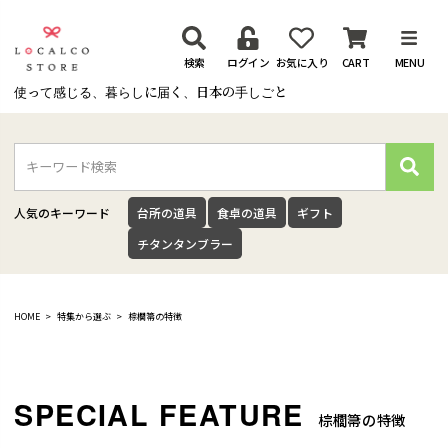
検索
ログイン
お気に入り
CART
MENU
使って感じる、暮らしに届く、日本の手しごと
検
索
人気のキーワード
台所の道具
食卓の道具
ギフト
チタンタンブラー
HOME
特集から選ぶ
棕櫚箒の特徴
棕櫚箒の特徴