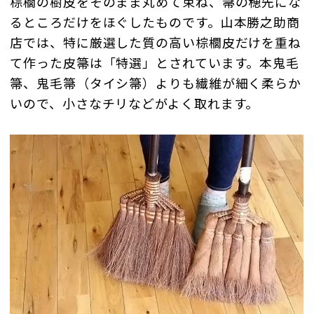
棕櫚の樹皮をそのまま丸めて束ね、箒の穂先にな
るところだけをほぐしたものです。山本勝之助商
店では、特に厳選した質の高い棕櫚皮だけを重ね
て作った皮箒は「特選」とされています。本鬼毛
箒、鬼毛箒（タイシ箒）よりも繊維が細く柔らか
いので、小さなチリなどがよく取れます。