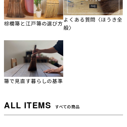
よくある質問〈ほうき全
棕櫚箒と江戸箒の選び方
般〉
箒で見直す暮らしの基準
すべての商品