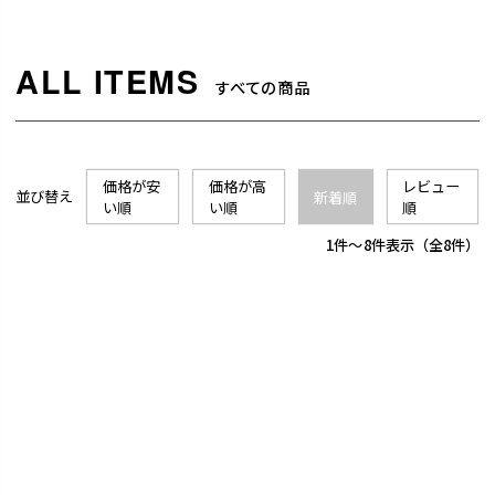
すべての商品
価格が安
価格が高
レビュー
並び替え
新着順
い順
い順
順
1
-
8
件表示
8