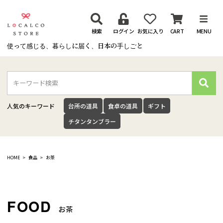
検索
ログイン
お気に入り
CART
MENU
使って感じる、暮らしに届く、日本の手しごと
検
索
人気のキーワード
台所の道具
食卓の道具
ギフト
チタンタンブラー
HOME
食品
お茶
お茶