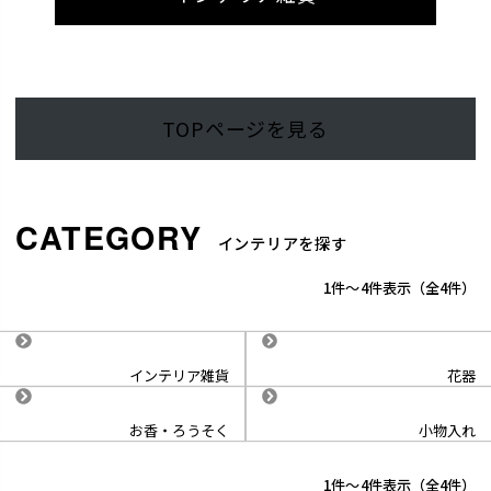
TOPページを見る
インテリアを探す
1
-
4
件表示
4
インテリア雑貨
花器
お香・ろうそく
小物入れ
1
-
4
件表示
4