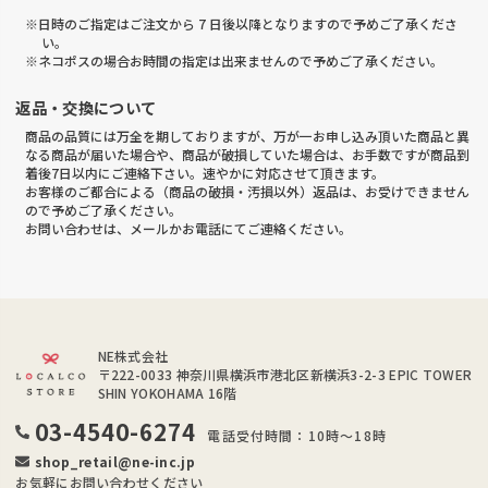
※日時のご指定はご注文から 7 日後以降となりますので予めご了承くださ
い。
※ネコポスの場合お時間の指定は出来ませんので予めご了承ください。
返品・交換について
商品の品質には万全を期しておりますが、万が一お申し込み頂いた商品と異
なる商品が届いた場合や、商品が破損していた場合は、お手数ですが商品到
着後7日以内にご連絡下さい。速やかに対応させて頂きます。
お客様のご都合による（商品の破損・汚損以外）返品は、お受けできません
ので予めご了承ください。
お問い合わせは、メールかお電話にてご連絡ください。
NE株式会社
〒222-0033
神奈川県横浜市港北区新横浜3-2-3 EPIC TOWER
SHIN YOKOHAMA 16階
03-4540-6274
電話受付時間：10時～18時
shop_retail@ne-inc.jp
お気軽にお問い合わせください