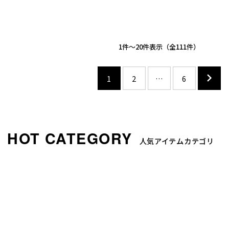
1
-
20
件表示
111
1
2
…
6
人気アイテムカテゴリ