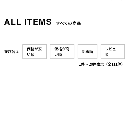
すべての商品
価格が安
価格が高
レビュー
並び替え
新着順
い順
い順
順
1
-
20
件表示
111