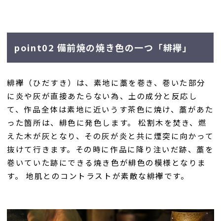
point02 備前焼の焼き色の一つ「緋襷」
緋襷（ひだすき）は、素地に藁を巻き、巻いた部分
に炎や灰が直接あたらない為、土の成分と反応し
て、作品全体は素地に近いうす茶色に焼け、藁があた
った箇所は、緋色に発色します。 松割木を焚き、燃
えた木が灰となり、その灰が炎と共に煙突に向かって
抜けて行きます。その時に作品に降り注いだ跡、藁を
巻いていた跡にできる焼き色が緋色の模様となりま
す。 地肌とのコントラストが素敵な緋襷です。