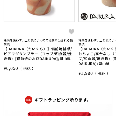
釉薬を使わず、土と炎によってのみ創り出される備
釉薬を使わず、土と炎によ
前焼
前焼
【DAIKURA（だいくら）】備前焼緋襷/
【DAIKURA（だい
ビアマグタンブラー（コップ/和食器/焼
おちょこ/高台なし（
き物）[備前焼のお店DAIKURA]/岡山県
プ/和食器/焼き物）
DAIKURA]/岡山県
¥
6,050
税込
¥
1,980
税込
ギフトラッピング承ります。
無料