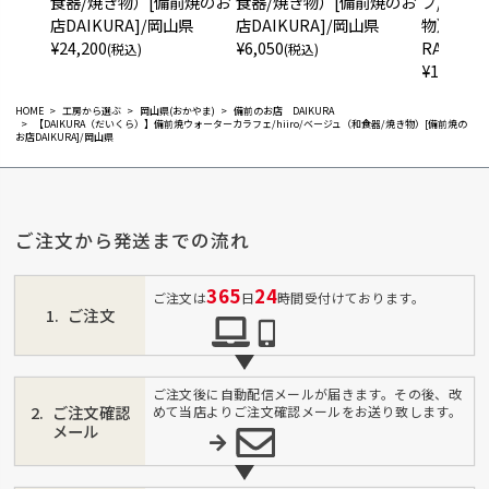
食器/焼き物）[備前焼のお
食器/焼き物）[備前焼のお
プ/コップ
店DAIKURA]/岡山県
店DAIKURA]/岡山県
物）[備前
¥
24,200
¥
6,050
RA]/岡
(税込)
(税込)
¥
1,980
(税
HOME
工房から選ぶ
岡山県(おかやま)
備前のお店 DAIKURA
【DAIKURA（だいくら）】備前焼ウォーターカラフェ/hiiro/ベージュ（和食器/焼き物）[備前焼の
お店DAIKURA]/岡山県
ご注文から発送までの流れ
365
24
ご注文は
日
時間受付けております。
ご注文
ご注文後に自動配信メールが届きます。その後、改
ご注文確認
めて当店よりご注文確認メールをお送り致します。
メール