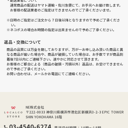
・配送業者について
通常商品の配送はヤマト運輸・佐川急便にて、お手元へお届け致します。
お客様の配送業者のご指定はできませんのでご了承くださいませ。
※日時のご指定はご注文から 7 日後以降となりますので予めご了承くださ
い。
※ネコポスの場合お時間の指定は出来ませんので予めご了承ください。
返品・交換について
商品の品質には万全を期しておりますが、万が一お申し込み頂いた商品と異
なる商品が届いた場合や、商品が破損していた場合は、お手数ですが商品到
着後7日以内にご連絡下さい。速やかに対応させて頂きます。
お客様のご都合による（商品の破損・汚損以外）返品は、お受けできません
ので予めご了承ください。
お問い合わせは、メールかお電話にてご連絡ください。
NE株式会社
〒222-0033
神奈川県横浜市港北区新横浜3-2-3 EPIC TOWER
SHIN YOKOHAMA 16階
03-4540-6274
電話受付時間：10時～18時