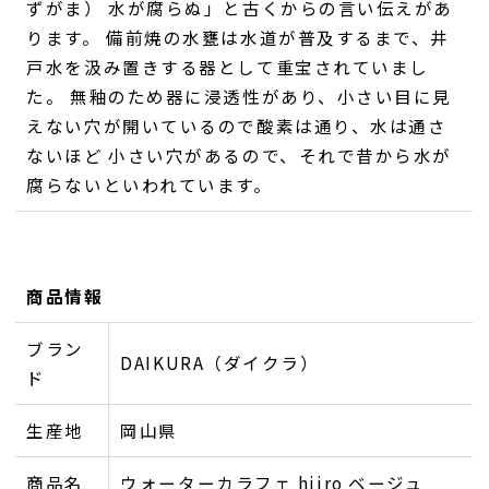
ずがま） 水が腐らぬ」と古くからの言い伝えがあ
ります。 備前焼の水甕は水道が普及するまで、井
戸水を汲み置きする器として重宝されていまし
た。 無釉のため器に浸透性があり、小さい目に見
えない穴が開いているので酸素は通り、水は通さ
ないほど 小さい穴があるので、それで昔から水が
腐らないといわれています。
商品情報
ブラン
DAIKURA（ダイクラ）
ド
生産地
岡山県
商品名
ウォーターカラフェ hiiro ベージュ