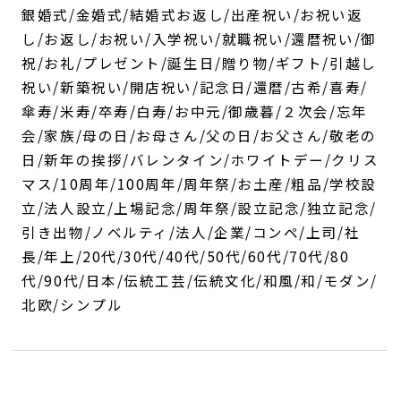
銀婚式/金婚式/結婚式お返し/出産祝い/お祝い返
し/お返し/お祝い/入学祝い/就職祝い/還暦祝い/御
祝/お礼/プレゼント/誕生日/贈り物/ギフト/引越し
祝い/新築祝い/開店祝い/記念日/還暦/古希/喜寿/
傘寿/米寿/卒寿/白寿/お中元/御歳暮/２次会/忘年
会/家族/母の日/お母さん/父の日/お父さん/敬老の
日/新年の挨拶/バレンタイン/ホワイトデー/クリス
マス/10周年/100周年/周年祭/お土産/粗品/学校設
立/法人設立/上場記念/周年祭/設立記念/独立記念/
引き出物/ノベルティ/法人/企業/コンペ/上司/社
長/年上/20代/30代/40代/50代/60代/70代/80
代/90代/日本/伝統工芸/伝統文化/和風/和/モダン/
北欧/シンプル