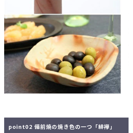
point02 備前焼の焼き色の一つ「緋襷」