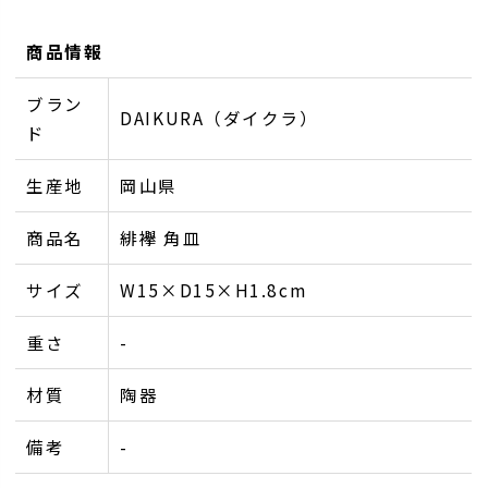
商品情報
ブラン
DAIKURA（ダイクラ）
ド
生産地
岡山県
商品名
緋襷 角皿
サイズ
W15×D15×H1.8cm
重さ
-
材質
陶器
備考
-