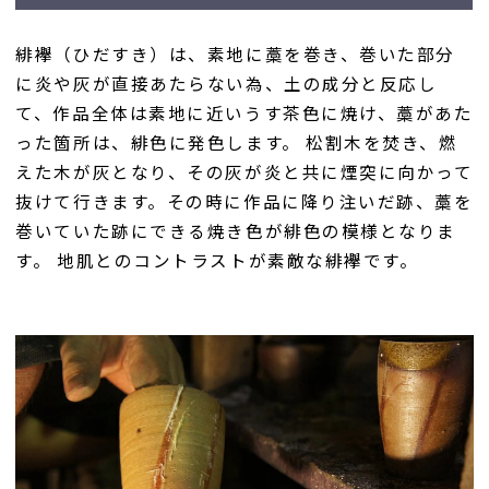
緋襷（ひだすき）は、素地に藁を巻き、巻いた部分
に炎や灰が直接あたらない為、土の成分と反応し
て、作品全体は素地に近いうす茶色に焼け、藁があた
った箇所は、緋色に発色します。 松割木を焚き、燃
えた木が灰となり、その灰が炎と共に煙突に向かって
抜けて行きます。その時に作品に降り注いだ跡、藁を
巻いていた跡にできる焼き色が緋色の模様となりま
す。 地肌とのコントラストが素敵な緋襷です。