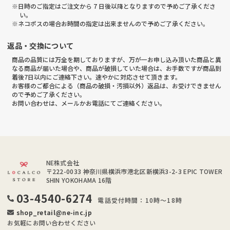
※日時のご指定はご注文から 7 日後以降となりますので予めご了承くださ
い。
※ネコポスの場合お時間の指定は出来ませんので予めご了承ください。
返品・交換について
商品の品質には万全を期しておりますが、万が一お申し込み頂いた商品と異
なる商品が届いた場合や、商品が破損していた場合は、お手数ですが商品到
着後7日以内にご連絡下さい。速やかに対応させて頂きます。
お客様のご都合による（商品の破損・汚損以外）返品は、お受けできません
ので予めご了承ください。
お問い合わせは、メールかお電話にてご連絡ください。
NE株式会社
〒222-0033
神奈川県横浜市港北区新横浜3-2-3 EPIC TOWER
SHIN YOKOHAMA 16階
03-4540-6274
電話受付時間：10時～18時
shop_retail@ne-inc.jp
お気軽にお問い合わせください