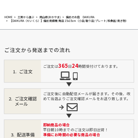
HOME
工房から選ぶ
岡山県(おかやま)
備前のお店 DAIKURA
【DAIKURA（だいくら）】備前焼緋襷/角皿 15x15cm（小皿/取り皿/プレート/和食器/焼き物）
ご注文から発送までの流れ
365
24
ご注文は
日
時間受付けております。
ご注文
ご注文後に自動配信メールが届きます。その後、改
ご注文確認
めて当店よりご注文確認メールをお送り致します。
メール
即納商品の場合
平日朝10時までのご注文は即日出荷！
配送準備
準備にお時間の必要な商品の場合