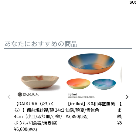
SUS
SUS
あなたにおすすめの商品
【DAIKURA（だいく
【iroikoi】8.0和洋盛皿 鶴
【藤山窯
ら）】備前焼緋襷/碗 14x1
仙渓/晩夏/雪景色
ま）】8.
4cm（小皿/取り皿/小鉢/
¥
3,850
縞/岐阜県
(税込)
ボウル/和食器/焼き物）
¥
5,280
(税
¥
6,600
(税込)