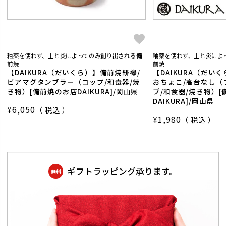
釉薬を使わず、土と炎によってのみ創り出される備
釉薬を使わず、土と炎によ
前焼
前焼
【DAIKURA（だいくら）】備前焼緋襷/
【DAIKURA（だい
ビアマグタンブラー（コップ/和食器/焼
おちょこ/高台なし（
き物）[備前焼のお店DAIKURA]/岡山県
プ/和食器/焼き物）
DAIKURA]/岡山県
¥
6,050
税込
¥
1,980
税込
ギフトラッピング承ります。
無料