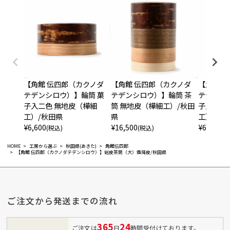
【角館 伝四郎（カクノダ
【角館 伝四郎（カクノダ
【角館 
テデンシロウ）】輪筒 菓
テデンシロウ）】輪筒 茶
テデンシ
子入二色 無地皮（樺細
筒 無地皮（樺細工）/秋田
子入二色
工）/秋田県
県
工）/秋
¥
6,600
¥
16,500
¥
6,600
(税込)
(税込)
(税
HOME
工房から選ぶ
秋田県(あきた)
角館伝四郎
【角館 伝四郎（カクノダテデンシロウ）】総皮茶筒（大）霜降皮/秋田県
ご注文から発送までの流れ
365
24
ご注文は
日
時間受付けております。