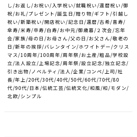
し/お返し/お祝い/入学祝い/就職祝い/還暦祝い/御
祝/お礼/プレゼント/誕生日/贈り物/ギフト/引越し
祝い/新築祝い/開店祝い/記念日/還暦/古希/喜寿/
傘寿/米寿/卒寿/白寿/お中元/御歳暮/２次会/忘年
会/家族/母の日/お母さん/父の日/お父さん/敬老の
日/新年の挨拶/バレンタイン/ホワイトデー/クリス
マス/10周年/100周年/周年祭/お土産/粗品/学校設
立/法人設立/上場記念/周年祭/設立記念/独立記念/
引き出物/ノベルティ/法人/企業/コンペ/上司/社
長/年上/20代/30代/40代/50代/60代/70代/80
代/90代/日本/伝統工芸/伝統文化/和風/和/モダン/
北欧/シンプル