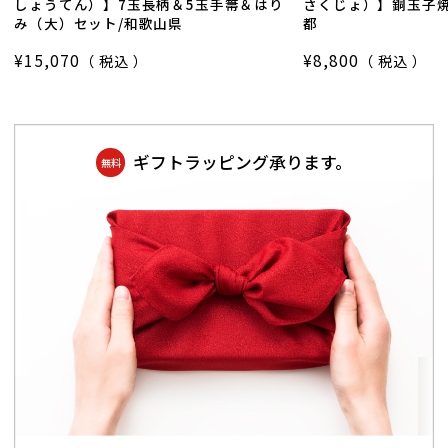
しょうてん）】7玉長柄＆5玉手箒＆はり
さくじょ）】銅玉子焼
み（大）セット/和歌山県
都
¥
15,070
¥
8,800
税込
税込
ギフトラッピング承ります。
無料