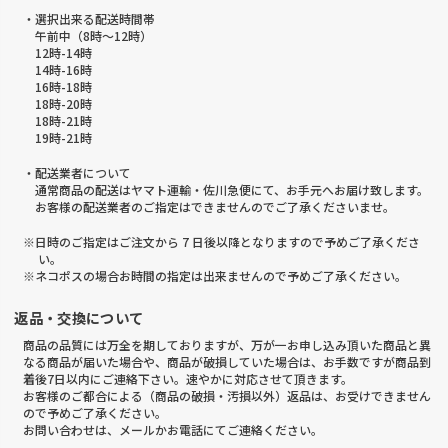
・選択出来る配送時間帯
午前中（8時～12時）
12時-14時
14時-16時
16時-18時
18時-20時
18時-21時
19時-21時
・配送業者について
通常商品の配送はヤマト運輸・佐川急便にて、お手元へお届け致します。
お客様の配送業者のご指定はできませんのでご了承くださいませ。
※日時のご指定はご注文から 7 日後以降となりますので予めご了承くださ
い。
※ネコポスの場合お時間の指定は出来ませんので予めご了承ください。
返品・交換について
商品の品質には万全を期しておりますが、万が一お申し込み頂いた商品と異
なる商品が届いた場合や、商品が破損していた場合は、お手数ですが商品到
着後7日以内にご連絡下さい。速やかに対応させて頂きます。
お客様のご都合による（商品の破損・汚損以外）返品は、お受けできません
ので予めご了承ください。
お問い合わせは、メールかお電話にてご連絡ください。