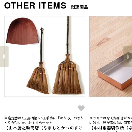
関連商品
前
へ
へ
次
当店定番の7玉長柄箒＆5玉手箒に「はりみ」のちり
メッキではなく錫引きだか
とりが付いた、おすすめセット
に残す、我が家の味に銅玉子
【山本勝之助商店（やまもとかつのすけ
【中村銅器製作所（