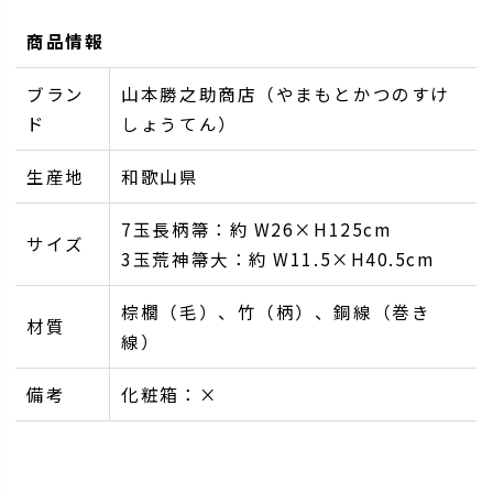
商品情報
ブラン
山本勝之助商店（やまもとかつのすけ
ド
しょうてん）
生産地
和歌山県
7玉長柄箒：約 W26×H125cm
サイズ
3玉荒神箒大：約 W11.5×H40.5cm
棕櫚（毛）、竹（柄）、銅線（巻き
材質
線）
備考
化粧箱：×