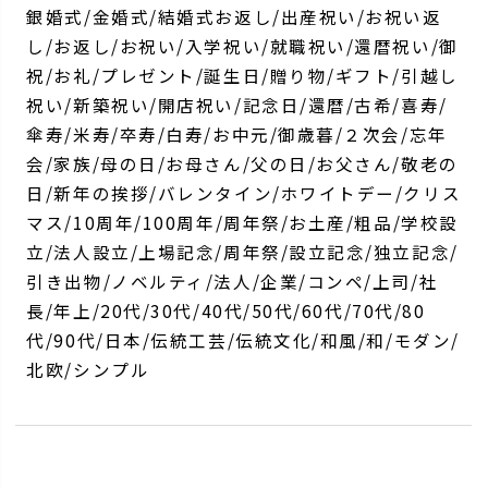
銀婚式/金婚式/結婚式お返し/出産祝い/お祝い返
し/お返し/お祝い/入学祝い/就職祝い/還暦祝い/御
祝/お礼/プレゼント/誕生日/贈り物/ギフト/引越し
祝い/新築祝い/開店祝い/記念日/還暦/古希/喜寿/
傘寿/米寿/卒寿/白寿/お中元/御歳暮/２次会/忘年
会/家族/母の日/お母さん/父の日/お父さん/敬老の
日/新年の挨拶/バレンタイン/ホワイトデー/クリス
マス/10周年/100周年/周年祭/お土産/粗品/学校設
立/法人設立/上場記念/周年祭/設立記念/独立記念/
引き出物/ノベルティ/法人/企業/コンペ/上司/社
長/年上/20代/30代/40代/50代/60代/70代/80
代/90代/日本/伝統工芸/伝統文化/和風/和/モダン/
北欧/シンプル