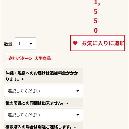
1,
5
5
0
お気に入りに追加
送料パターン
大型商品
沖縄・離島へのお届けは追加料金がかか
ります。
(
必
須
他の商品との同梱は出来ません。
)
(
必
須
複数購入の場合は別途ご連絡します。
)