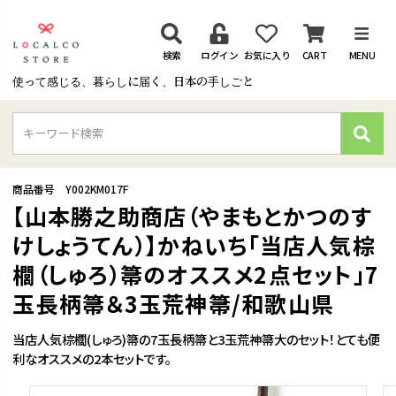
検索
ログイン
お気に入り
CART
MENU
使って感じる、暮らしに届く、日本の手しごと
検
索
商品番号
Y002KM017F
【山本勝之助商店（やまもとかつのす
けしょうてん）】かねいち「当店人気棕
櫚（しゅろ）箒のオススメ2点セット」7
玉長柄箒＆3玉荒神箒/和歌山県
当店人気棕櫚(しゅろ)箒の7玉長柄箒と3玉荒神箒大のセット！とても便
利なオススメの2本セットです。