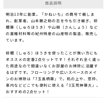
商品説明
明治13年に創業。「かねいち」の商号で親しま
れ、創業者、山本勝之助の志を今も引き継ぎ、棕
櫚箒（しゅろほうき）や山椒（さんしょう）など
の薬種材料等の紀州特産の山産物の製造、販売し
ています。
棕櫚（しゅろ）ほうきを使ったことが無い方にも
オススメの定番2点セットです！それぞれ全く違っ
た用途なので間違いなくお部屋のお掃除に活躍す
るはずです。フローリングや広いスペースのメイ
ンのお掃除は「7玉長柄箒」で。机の上や、窓枠、
車内などどこでも便利に使える「3玉荒神箒大」。
おすすめの2点セット！