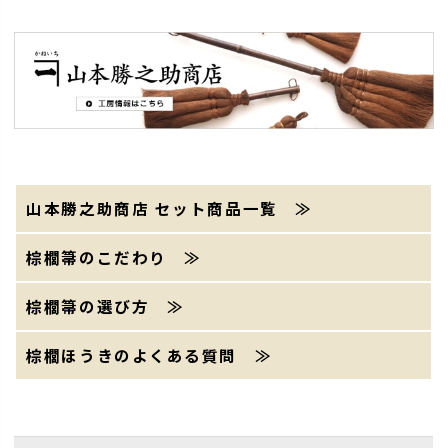
山本勝之助商店 セット商品一覧 ≫
棕櫚箒のこだわり ≫
棕櫚箒の選び方 ≫
棕櫚ほうきのよくある質問 ≫