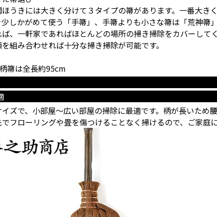
櫚ほうきには大きく分けて３タイプの箒があります。一番大き
を少しかがめて使う「手箒」、手箒よりも小さな箒は「荒神箒
れば、一軒家であればほとんどの場所の掃き掃除をカバーして
類を組み合わせれば十分な掃き掃除が可能です。
長柄箒は全長約95cm
適
サイズで、小部屋～広い部屋の掃除に最適です。柄が長いため
先でフローリングや畳を傷つけることなく掃けるので、ご家庭