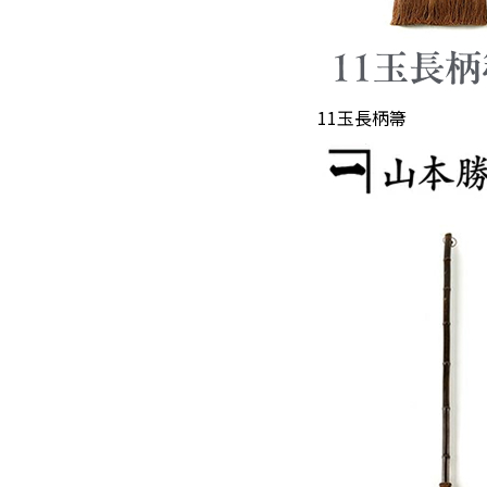
11玉長柄箒