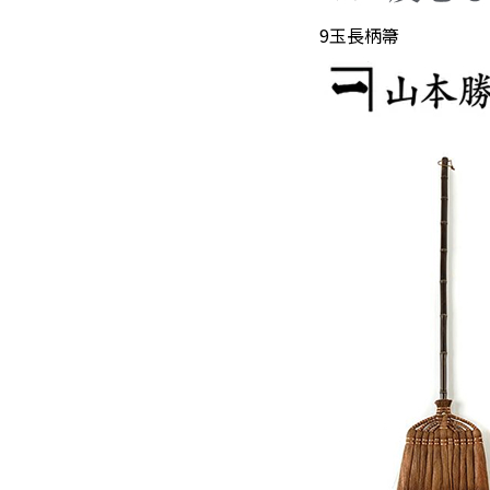
品”
9玉長柄箒
material WOOD
沖縄のものづくり
NAGAE＋
名入れ特集
ギフトラッピングを希望され
る方へ
熨斗のご案内