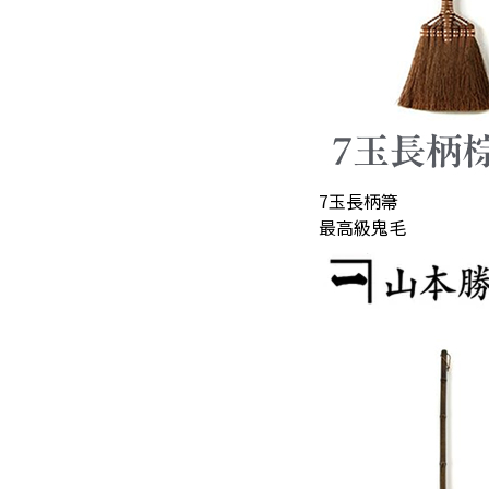
7玉長柄箒
最高級鬼毛