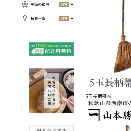
急須・湯呑
お酒
NEW
季節の道具
NEW
名刺入れ・カードケース
その他
お茶
NEW
傘
すべての商品をみる
特集一覧
NEW
小物
春
NEW
すべての特集をみる
夏
再入荷のご案内
NEW
秋
よくある質問〈ほうき
NEW
冬
全般〉
棕櫚箒と江戸箒の選び
NEW
方
棕櫚箒と江戸箒の違い
NEW
江戸箒の特徴
NEW
棕櫚箒の特徴
NEW
5玉長柄箒※
箒で見直す暮らしの基
NEW
準
包丁のお手入れについて
ノスタルジックな肥前びーど