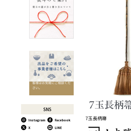
ろ
SUSgalleryと過ごす至福の時
間
千切りピーラーで仕込んでみ
よう
星座マグでくつろぎのひとと
きを
コーヒーミルで格別な1杯を
味わう
行平鍋があればたいていのこ
とは大丈夫。
馬毛歯ブラシがオススメな理
由
お肉も野菜もキッチン鋏にお
任せ！
お祝い事に欠かせない「ミニ
SNS
鏡開き」
7玉長柄箒
Instagram
Facebook
使い込んで育てる道具、卵焼
き鍋
X
LINE