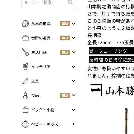
山本勝之助商店の棕
検
さで、片手で持ち腰
索
この３種類の箒があ
食卓の道具
NEW
と小箒のように２種
長柄箒
すべての商品をみる
台所の道具
NEW
全長125cm ※5玉
皿・プレート
NEW
畳・フローリング
すべての商品をみる
生活用品
NEW
丼・小鉢
長時間のお掃除に最
調味料入れ
お茶碗・汁椀
NEW
すべての商品をみる
インテリア
女性にも扱いやすい
鍋・フライパン
NEW
お箸・カトラリー
掃除道具
れません。棕櫚の穂
調理器具
NEW
すべての商品をみる
文具
グラス・タンブラー
NEW
美容ケア
NEW
まな板・包丁
小物入れ
マグ・カップ・ソーサー
ガーデニング
すべての商品をみる
食品
NEW
保存容器
香・ろうそく
トレイ・コースター・鍋しき
ペンケース
ふきん・布もの
花器
お弁当グッズ
すべての商品を見る
バッグ・小物
PCアクセサリー
その他キッチンツール
インテリア雑貨
酒器
調味料
NEW
その他
すべての商品をみる
ベビー・キッズ
ポット・鉄瓶
コーヒー
NEW
カバン・小物入れ