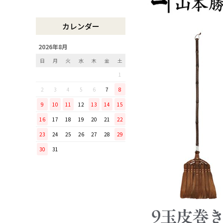
木曽のさわらで美味しいご飯
リンゴのための魅せるナイフ
カレンダー
『pomme』
「毎日納豆を食べていま
2026年8月
す！」という方に、ぜひ使っ
日
月
火
水
木
金
土
てほしい山只華陶苑の納豆鉢
1
調理から盛り付けまでこなす
「寿 菜箸」は、とても優秀
2
3
4
5
6
7
8
な台所道具！
9
10
11
12
13
14
15
和の美しさを醸す志津刃物製
16
17
18
19
20
21
22
作所のペティナイフ「ゆり
23
24
25
26
27
28
29
ミニパンのお手入れ方法
30
31
ミニパン（大）で料理を楽し
もう！
ふわふわの卵焼きを焼こう！
刃物の日用品
無駄がなく、美しい鉄肌。
手放せなくなる“キッチン用