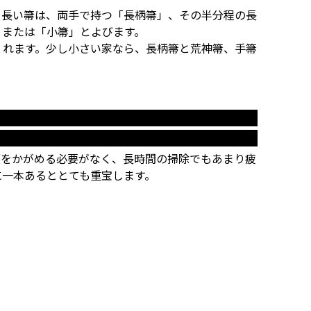
く長い箒は、両手で持つ「長柄箒」、その半分程の長
」または「小箒」とよびます。
くれます。少し小さい家なら、長柄箒と荒神箒、手箒
腰をかがめる必要がなく、長時間の掃除でもあまり疲
に一本あるととても重宝します。