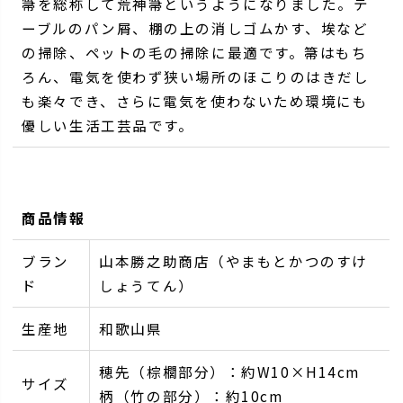
箒を総称して荒神箒というようになりました。テ
ーブルのパン屑、棚の上の消しゴムかす、埃など
の掃除、ペットの毛の掃除に最適です。箒はもち
ろん、電気を使わず狭い場所のほこりのはきだし
も楽々でき、さらに電気を使わないため環境にも
優しい生活工芸品です。
商品情報
ブラン
山本勝之助商店（やまもとかつのすけ
ド
しょうてん）
生産地
和歌山県
穂先（棕櫚部分）：約W10×H14cm
サイズ
柄（竹の部分）：約10cm