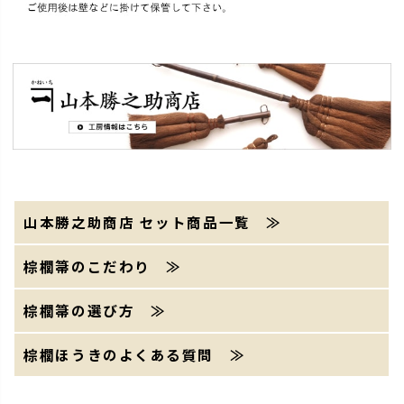
山本勝之助商店 セット商品一覧 ≫
棕櫚箒のこだわり ≫
棕櫚箒の選び方 ≫
棕櫚ほうきのよくある質問 ≫