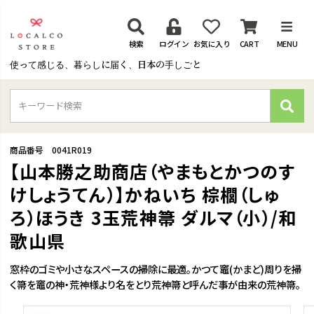
検索
ログイン
お気に入り
CART
MENU
使って感じる、暮らしに届く、日本の手しごと
検
索
商品番号
0041R019
【山本勝之助商店（やまもとかつのす
けしょうてん）】かねいち 棕櫚（しゅ
ろ）ほうき 3玉荒神箒 ダルマ（小）/和
歌山県
窓枠のゴミや小さなスペースの掃除に最適。かつて竈(かまど)周りを掃
く箒を竈の神・荒神様より名をとり荒神箒と呼んだ事が由来の荒神箒。