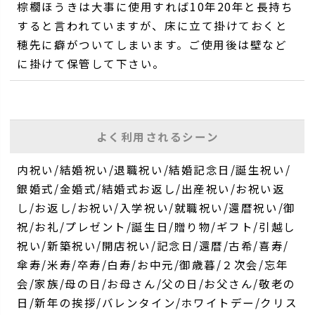
棕櫚ほうきは大事に使用すれば10年20年と長持ち
すると言われていますが、床に立て掛けておくと
穂先に癖がついてしまいます。ご使用後は壁など
に掛けて保管して下さい。
よく利用されるシーン
内祝い/結婚祝い/退職祝い/結婚記念日/誕生祝い/
銀婚式/金婚式/結婚式お返し/出産祝い/お祝い返
し/お返し/お祝い/入学祝い/就職祝い/還暦祝い/御
祝/お礼/プレゼント/誕生日/贈り物/ギフト/引越し
祝い/新築祝い/開店祝い/記念日/還暦/古希/喜寿/
傘寿/米寿/卒寿/白寿/お中元/御歳暮/２次会/忘年
会/家族/母の日/お母さん/父の日/お父さん/敬老の
日/新年の挨拶/バレンタイン/ホワイトデー/クリス