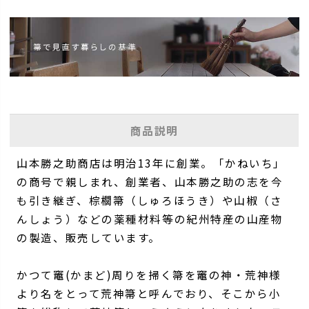
商品説明
山本勝之助商店は明治13年に創業。「かねいち」
の商号で親しまれ、創業者、山本勝之助の志を今
も引き継ぎ、棕櫚箒（しゅろほうき）や山椒（さ
んしょう）などの薬種材料等の紀州特産の山産物
の製造、販売しています。
かつて竈(かまど)周りを掃く箒を竈の神・荒神様
より名をとって荒神箒と呼んでおり、そこから小