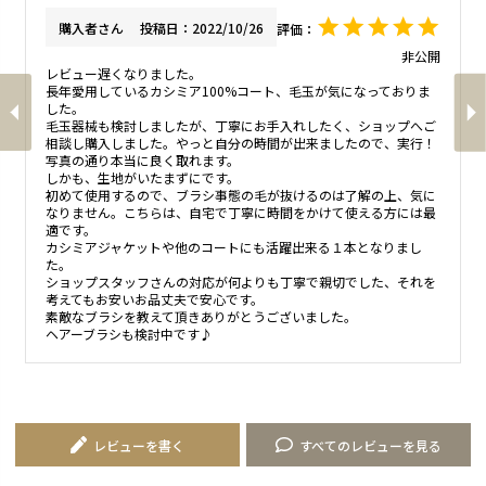
購入者
投稿日
2022/10/26
非公開
レビュー遅くなりました。

長年愛用しているカシミア100%コート、毛玉が気になっておりま
した。

毛玉器械も検討しましたが、丁寧にお手入れしたく、ショップへご
相談し購入しました。やっと自分の時間が出来ましたので、実行！

写真の通り本当に良く取れます。

しかも、生地がいたまずにです。

初めて使用するので、ブラシ事態の毛が抜けるのは了解の上、気に
なりません。こちらは、自宅で丁寧に時間をかけて使える方には最
適です。

カシミアジャケットや他のコートにも活躍出来る１本となりまし
た。

ショップスタッフさんの対応が何よりも丁寧で親切でした、それを
考えてもお安いお品丈夫で安心です。

素敵なブラシを教えて頂きありがとうございました。

ヘアーブラシも検討中です♪
レビューを書く
すべてのレビューを見る