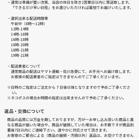
・通常は準備が整い次第、当店の休日を除き2営業日以内に発送致します。
「できるだけ早い日程」をお選びいただければ最短でお届けいたします。
・選択出来る配送時間帯
午前中（8時～12時）
12時-14時
14時-16時
16時-18時
18時-20時
18時-21時
19時-21時
・配送業者について
通常商品の配送はヤマト運輸・佐川急便にて、お手元へお届け致します。
お客様の配送業者のご指定はできませんのでご了承くださいませ。
※日時のご指定はご注文から 7 日後以降となりますので予めご了承くださ
い。
※ネコポスの場合お時間の指定は出来ませんので予めご了承ください。
返品・交換について
商品の品質には万全を期しておりますが、万が一お申し込み頂いた商品と異
なる商品が届いた場合や、商品が破損していた場合は、お手数ですが商品到
着後7日以内にご連絡下さい。速やかに対応させて頂きます。
お客様のご都合による（商品の破損・汚損以外）返品は、お受けできません