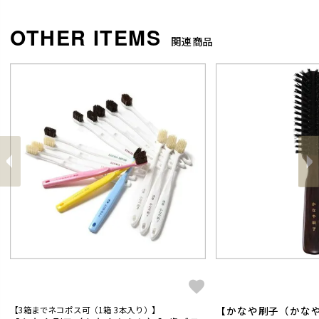
関連商品
前
へ
へ
次
【かなや刷子（かな
【3箱までネコポス可（1箱 3本入り）】