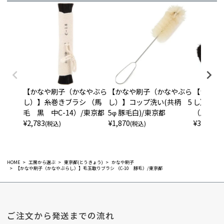
【かなや刷子（かなやぶら
【かなや刷子（かなやぶら
【かなや
し）】糸巻きブラシ （馬
し）】コップ洗い(共柄 5
し）】足
毛 黒 中C-14）/東京都
5φ 豚毛白)/東京都
（馬毛 黒
¥
2,783
¥
1,870
¥
3,058
(税込)
(税込)
(税
HOME
工房から選ぶ
東京都(とうきょう)
かなや刷子
【かなや刷子（かなやぶらし）】毛玉取りブラシ （C-10 豚毛）/東京都
ご注文から発送までの流れ