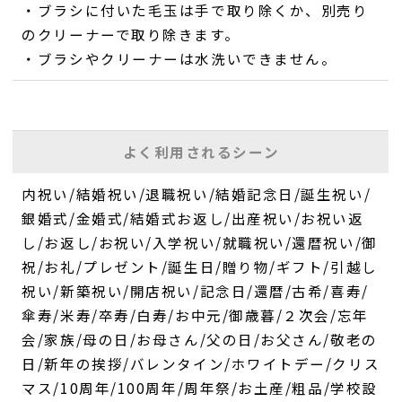
・ブラシに付いた毛玉は手で取り除くか、別売り
のクリーナーで取り除きます。
・ブラシやクリーナーは水洗いできません。
よく利用されるシーン
内祝い/結婚祝い/退職祝い/結婚記念日/誕生祝い/
銀婚式/金婚式/結婚式お返し/出産祝い/お祝い返
し/お返し/お祝い/入学祝い/就職祝い/還暦祝い/御
祝/お礼/プレゼント/誕生日/贈り物/ギフト/引越し
祝い/新築祝い/開店祝い/記念日/還暦/古希/喜寿/
傘寿/米寿/卒寿/白寿/お中元/御歳暮/２次会/忘年
会/家族/母の日/お母さん/父の日/お父さん/敬老の
日/新年の挨拶/バレンタイン/ホワイトデー/クリス
マス/10周年/100周年/周年祭/お土産/粗品/学校設