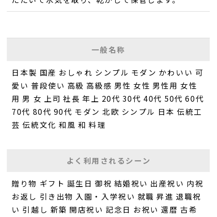
一般名称
日本製 国産 おしゃれ シンプル モダン かわいい 可
愛い 普段使い 高級 高級感 男性 女性 男性用 女性
用 男 女 上司 社長 年上 20代 30代 40代 50代 60代
70代 80代 90代 モダン 北欧 シンプル 日本 伝統工
芸 伝統文化 和風 和 料理
よく利用されるシーン
贈り物 ギフト 誕生日 御祝 結婚祝い 出産祝い 内祝
お返し 引き出物 入園・入学祝い 就職 昇進 退職祝
い 引越し 新築 開店祝い 記念日 お祝い 還暦 古希