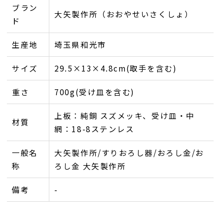
ブラン
大矢製作所（おおやせいさくしょ）
ド
生産地
埼玉県和光市
サイズ
29.5×13×4.8cm(取手を含む)
重さ
700g(受け皿を含む)
上板：純銅 スズメッキ、受け皿・中
材質
網：18-8ステンレス
一般名
大矢製作所/すりおろし器/おろし金/お
称
ろし金 大矢製作所
備考
-