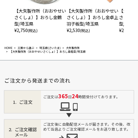
【大矢製作所（おおやせい
【大矢製作所（おおやせい
【大矢製
さくしょ）】おろし金鶴
さくしょ）】おろし金卓上
さくしょ
型/埼玉県
羽子板型/埼玉県
型/埼玉県
¥
2,750
¥
2,530
¥
2,640
(税込)
(税込)
(税
HOME
工房から選ぶ
埼玉県(さいたま)
大矢製作所
【大矢製作所（おおやせいさくしょ）】おろし金箱型/埼玉県
ご注文から発送までの流れ
365
24
ご注文は
日
時間受付けております。
ご注文
ご注文後に自動配信メールが届きます。その後、改
ご注文確認
めて当店よりご注文確認メールをお送り致します。
メール