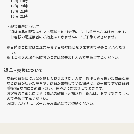
16時-18時
18時-20時
18時-21時
19時-21時
・配送業者について
通常商品の配送はヤマト運輸・佐川急便にて、お手元へお届け致します。
お客様の配送業者のご指定はできませんのでご了承くださいませ。
※日時のご指定はご注文から 7 日後以降となりますので予めご了承くださ
い。
※ネコポスの場合お時間の指定は出来ませんので予めご了承ください。
返品・交換について
商品の品質には万全を期しておりますが、万が一お申し込み頂いた商品と異
なる商品が届いた場合や、商品が破損していた場合は、お手数ですが商品到
着後7日以内にご連絡下さい。速やかに対応させて頂きます。
お客様のご都合による（商品の破損・汚損以外）返品は、お受けできません
ので予めご了承ください。
お問い合わせは、メールかお電話にてご連絡ください。