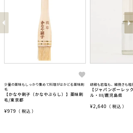
前
へ
へ
次
少量の薬味もしっかり集めて料理がはかどる薬味刷
胡椒も岩塩も、細挽きも粗
【ジャパンポーレッ
毛
【かなや刷子（かなやぶらし）】薬味刷
ル・III/鹿児島県
毛/東京都
¥
2,640
税込
¥
979
税込