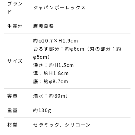
ブラン
ジャパンポーレックス
ド
生産地
鹿児島県
約φ10.7×H1.9cm
おろす部分：約φ6cm（刃の部分：約
φ5cm）
サイズ
深さ：約H1.5cm
溝：約H1.8cm
底：約φ8.7cm
容量
満水：約80ml
重量
約130g
材質
セラミック、シリコーン