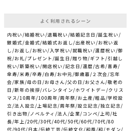
よく利用されるシーン
内祝い/結婚祝い/退職祝い/結婚記念日/誕生祝い/
銀婚式/金婚式/結婚式お返し/出産祝い/お祝い返
し/お返し/お祝い/入学祝い/就職祝い/還暦祝い/御
祝/お礼/プレゼント/誕生日/贈り物/ギフト/引越し
祝い/新築祝い/開店祝い/記念日/還暦/古希/喜寿/
傘寿/米寿/卒寿/白寿/お中元/御歳暮/２次会/忘年
会/家族/母の日/お母さん/父の日/お父さん/敬老の
日/新年の挨拶/バレンタイン/ホワイトデー/クリス
マス/10周年/100周年/周年祭/お土産/粗品/学校設
立/法人設立/上場記念/周年祭/設立記念/独立記念/
引き出物/ノベルティ/法人/企業/コンペ/上司/社
長/年上/20代/30代/40代/50代/60代/70代/80
代/90代/日本/伝統工芸/伝統文化/和風/和/モダン/