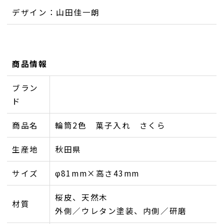
デザイン：山田佳一朗
商品情報
ブラン
ド
商品名
輪筒2色 菓子入れ さくら
生産地
秋田県
サイズ
φ81mm×高さ43mm
桜皮、天然木
材質
外側／ウレタン塗装、内側／研磨