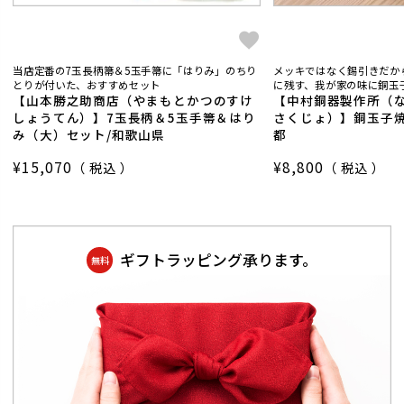
当店定番の7玉長柄箒＆5玉手箒に「はりみ」のちり
メッキではなく錫引きだか
とりが付いた、おすすめセット
に残す、我が家の味に銅玉子
【山本勝之助商店（やまもとかつのすけ
【中村銅器製作所（
しょうてん）】7玉長柄＆5玉手箒＆はり
さくじょ）】銅玉子焼
み（大）セット/和歌山県
都
¥
15,070
¥
8,800
税込
税込
ギフトラッピング承ります。
無料