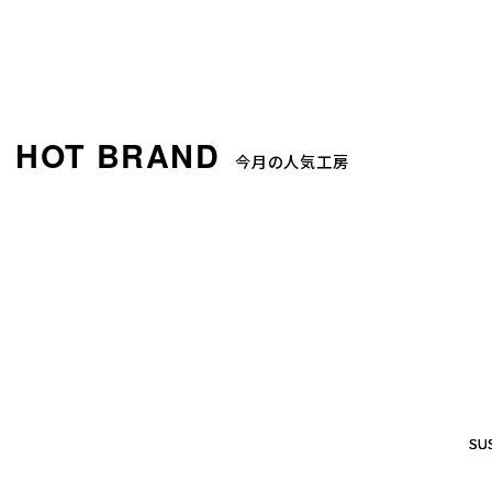
今月の人気工房
SUS
SUS