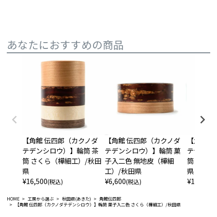
あなたにおすすめの商品
【角館 伝四郎（カクノダ
【角館 伝四郎（カクノダ
【角館 
テデンシロウ）】輪筒 茶
テデンシロウ）】輪筒 菓
テデンシ
筒 さくら（樺細工）/秋田
子入二色 無地皮（樺細
筒 かえ
県
工）/秋田県
県
¥
16,500
¥
6,600
¥
16,500
(税込)
(税込)
(
HOME
工房から選ぶ
秋田県(あきた)
角館伝四郎
【角館 伝四郎（カクノダテデンシロウ）】輪筒 菓子入二色 さくら（樺細工）/秋田県