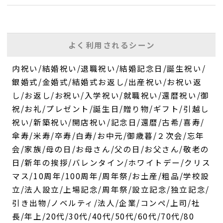
よく利用されるシーン
内祝い/結婚祝い/退職祝い/結婚記念日/誕生祝い/
銀婚式/金婚式/結婚式お返し/出産祝い/お祝い返
し/お返し/お祝い/入学祝い/就職祝い/還暦祝い/御
祝/お礼/プレゼント/誕生日/贈り物/ギフト/引越し
祝い/新築祝い/開店祝い/記念日/還暦/古希/喜寿/
傘寿/米寿/卒寿/白寿/お中元/御歳暮/２次会/忘年
会/家族/母の日/お母さん/父の日/お父さん/敬老の
日/新年の挨拶/バレンタイン/ホワイトデー/クリス
マス/10周年/100周年/周年祭/お土産/粗品/学校設
立/法人設立/上場記念/周年祭/設立記念/独立記念/
引き出物/ノベルティ/法人/企業/コンペ/上司/社
長/年上/20代/30代/40代/50代/60代/70代/80