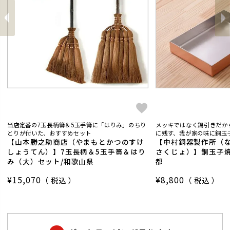
前
へ
へ
次
当店定番の7玉長柄箒＆5玉手箒に「はりみ」のちり
メッキではなく錫引きだか
とりが付いた、おすすめセット
に残す、我が家の味に銅玉子
【山本勝之助商店（やまもとかつのすけ
【中村銅器製作所（
しょうてん）】7玉長柄＆5玉手箒＆はり
さくじょ）】銅玉子焼
み（大）セット/和歌山県
都
¥
15,070
¥
8,800
税込
税込