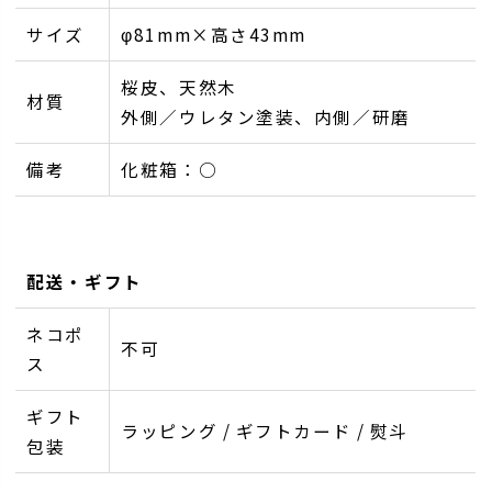
サイズ
φ81mm×高さ43mm
桜皮、天然木
材質
外側／ウレタン塗装、内側／研磨
備考
化粧箱：○
配送・ギフト
ネコポ
不可
ス
ギフト
ラッピング / ギフトカード / 熨斗
包装