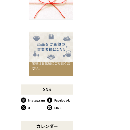
千切りピーラーで仕込んでみ
よう
星座マグでくつろぎのひとと
きを
コーヒーミルで格別な1杯を
味わう
行平鍋があればたいていのこ
とは大丈夫。
馬毛歯ブラシがオススメな理
由
お肉も野菜もキッチン鋏にお
任せ！
お祝い事に欠かせない「ミニ
SNS
鏡開き」
Instagram
Facebook
使い込んで育てる道具、卵焼
き鍋
X
LINE
木曽のさわらで美味しいご飯
リンゴのための魅せるナイフ
カレンダー
『pomme』