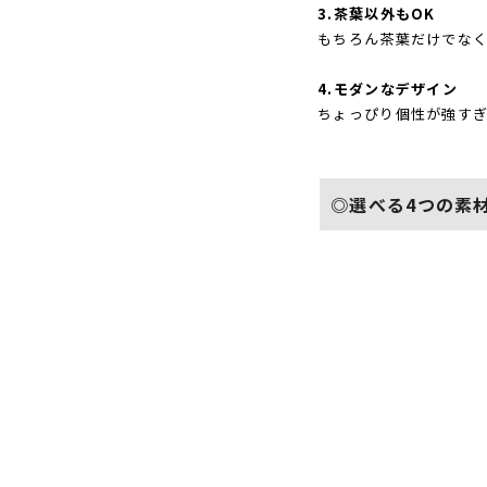
沖縄のものづくり
3.茶葉以外もOK
もちろん茶葉だけでなく
NAGAE＋
名入れ特集
4.モダンなデザイン
ギフトラッピングを希望され
ちょっぴり個性が強す
る方へ
熨斗のご案内
◎選べる4つの素