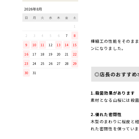
「毎日納豆を食べていま
2026年8月
す！」という方に、ぜひ使っ
日
月
火
水
木
金
土
てほしい山只華陶苑の納豆鉢
1
調理から盛り付けまでこなす
「寿 菜箸」は、とても優秀
2
3
4
5
6
7
8
な台所道具！
樺細工の性能をそのま
9
10
11
12
13
14
15
ンになりました。
和の美しさを醸す志津刃物製
16
17
18
19
20
21
22
作所のペティナイフ「ゆり
23
24
25
26
27
28
29
ミニパンのお手入れ方法
30
31
◎店長のおすすめ
ミニパン（大）で料理を楽し
もう！
ふわふわの卵焼きを焼こう！
1.殺菌効果があります
刃物の日用品
素材となる山桜には殺
無駄がなく、美しい鉄肌。
2.優れた密閉性
手放せなくなる“キッチン用
木型のまわりに桜皮と
品”
れた密閉性を保っていま
material WOOD