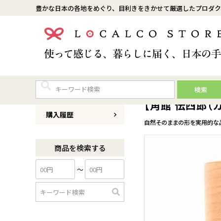
豊かな日本の各地をめぐり、目利きをきかせて厳選したプロダク
検索
商品番号
0058KI0001F82
【角館 伝四郎（
購入履歴
自然そのままの形を実用的な
商品を検索する
〜
検
索