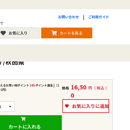
お問い合わせ
ご利用ガイド
まで
お気に入り
カートを見る
）/秋田県
使えるお買い物ポイント
165
ポイント進呈 ]（1
16,50
価格
税込
=1円）
0
お気に入りに追加
カートに入れる