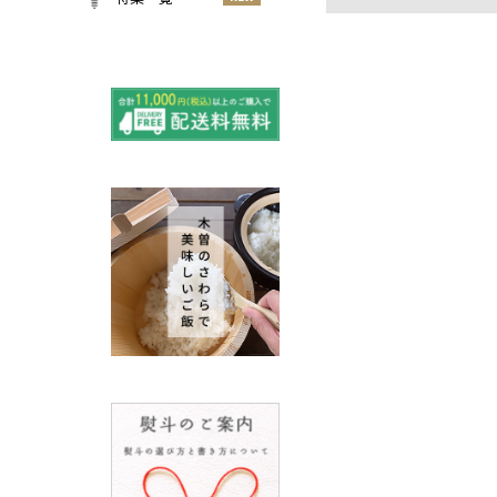
小物
春
NEW
すべての特集をみる
夏
再入荷のご案内
NEW
秋
よくある質問〈ほうき
NEW
冬
全般〉
棕櫚箒と江戸箒の選び
NEW
方
棕櫚箒と江戸箒の違い
NEW
江戸箒の特徴
NEW
棕櫚箒の特徴
NEW
箒で見直す暮らしの基
NEW
準
包丁のお手入れについて
ノスタルジックな肥前びーど
ろ
SUSgalleryと過ごす至福の時
間