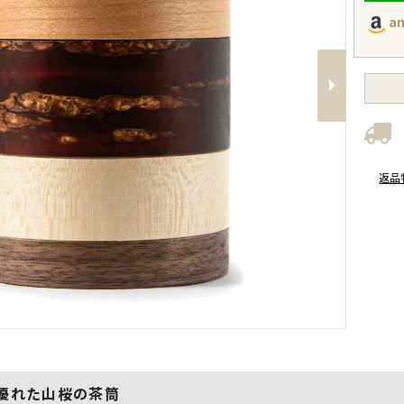
a
Next
返品
優れた山桜の茶筒