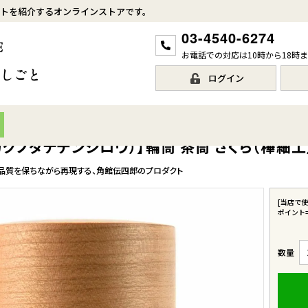
トを紹介するオンラインストアです。
03-4540-6274
お電話での対応は10時から18時
ログイン
カクノダテデンシロウ）】輪筒 茶筒 さくら（樺細工
品質を保ちながら再現する、角館伝四郎のプロダクト
[当店で
ポイント