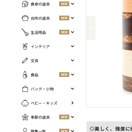
食卓の道具
NEW
Previous
すべての商品をみる
台所の道具
NEW
皿・プレート
NEW
すべての商品をみる
生活用品
NEW
丼・小鉢
調味料入れ
お茶碗・汁椀
NEW
すべての商品をみる
インテリア
鍋・フライパン
NEW
お箸・カトラリー
掃除道具
調理器具
NEW
すべての商品をみる
文具
グラス・タンブラー
NEW
美容ケア
NEW
まな板・包丁
小物入れ
マグ・カップ・ソーサー
ガーデニング
すべての商品をみる
食品
NEW
保存容器
香・ろうそく
トレイ・コースター・鍋しき
ペンケース
ふきん・布もの
花器
お弁当グッズ
すべての商品を見る
バッグ・小物
PCアクセサリー
その他キッチンツール
インテリア雑貨
酒器
調味料
NEW
その他
すべての商品をみる
ベビー・キッズ
ポット・鉄瓶
コーヒー
NEW
カバン・小物入れ
急須・湯呑
お酒
NEW
季節の道具
NEW
名刺入れ・カードケース
その他
お茶
NEW
◎美しく、強度に
傘
すべての商品をみる
特集一覧
NEW