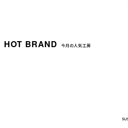
今月の人気工房
SUS
SUS