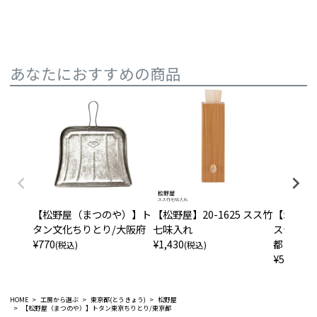
あなたにおすすめの商品
【松野屋（まつのや）】ト
【松野屋】20-1625 スス竹
【木村硝
タン文化ちりとり/大阪府
七味入れ
ステン）
¥
770
¥
1,430
都
(税込)
(税込)
¥
5,060
(税
HOME
工房から選ぶ
東京都(とうきょう)
松野屋
【松野屋（まつのや）】トタン東京ちりとり/東京都