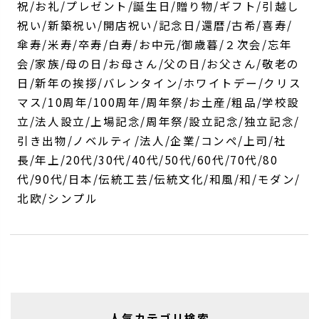
祝/お礼/プレゼント/誕生日/贈り物/ギフト/引越し
祝い/新築祝い/開店祝い/記念日/還暦/古希/喜寿/
傘寿/米寿/卒寿/白寿/お中元/御歳暮/２次会/忘年
会/家族/母の日/お母さん/父の日/お父さん/敬老の
日/新年の挨拶/バレンタイン/ホワイトデー/クリス
マス/10周年/100周年/周年祭/お土産/粗品/学校設
立/法人設立/上場記念/周年祭/設立記念/独立記念/
引き出物/ノベルティ/法人/企業/コンペ/上司/社
長/年上/20代/30代/40代/50代/60代/70代/80
代/90代/日本/伝統工芸/伝統文化/和風/和/モダン/
北欧/シンプル
人気カテゴリ検索