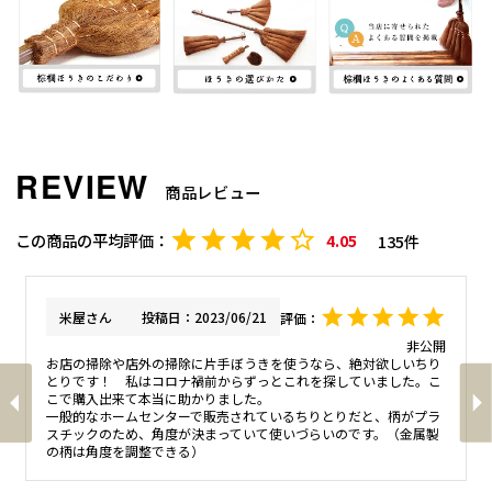
商品レビュー
4.05
135
米屋
投稿日
2023/06/21
非公開
お店の掃除や店外の掃除に片手ぼうきを使うなら、絶対欲しいちり
とりです！　私はコロナ禍前からずっとこれを探していました。こ
こで購入出来て本当に助かりました。

一般的なホームセンターで販売されているちりとりだと、柄がプラ
スチックのため、角度が決まっていて使いづらいのです。（金属製
の柄は角度を調整できる）