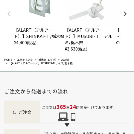
【ALART（アルアー
【ALART（アルアー
【ALAR
ト）】SHINKAI-Ⅰ/栃木県
ト）】MUSUBI-Ⅰ アル
ト）】NO
¥
4,400
ミ/栃木県
¥
13,200
(税込)
(
¥
3,630
(税込)
HOME
工房から選ぶ
栃木県(とちぎ)
ALART
【ALART（アルアート）】UTAKATA-Mサイズ/栃木県
ご注文から発送までの流れ
365
24
ご注文は
日
時間受付けております。
ご注文
ご注文後に自動配信メールが届きます。その後、改