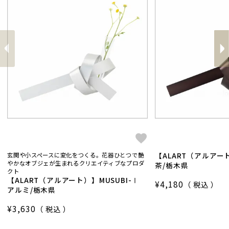
前
へ
へ
次
【ALART（アルアー
玄関や小スペースに変化をつくる。花器ひとつで艶
やかなオブジェが生まれるクリエイティブなプロダ
茶/栃木県
クト
【ALART（アルアート）】MUSUBI-Ⅰ
¥
4,180
税込
アルミ/栃木県
¥
3,630
税込