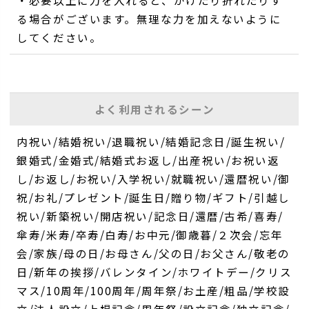
・必要以上に力を入れると、かけたり折れたりす
る場合がございます。無理な力を加えないように
してください。
よく利用されるシーン
内祝い/結婚祝い/退職祝い/結婚記念日/誕生祝い/
銀婚式/金婚式/結婚式お返し/出産祝い/お祝い返
し/お返し/お祝い/入学祝い/就職祝い/還暦祝い/御
祝/お礼/プレゼント/誕生日/贈り物/ギフト/引越し
祝い/新築祝い/開店祝い/記念日/還暦/古希/喜寿/
傘寿/米寿/卒寿/白寿/お中元/御歳暮/２次会/忘年
会/家族/母の日/お母さん/父の日/お父さん/敬老の
日/新年の挨拶/バレンタイン/ホワイトデー/クリス
マス/10周年/100周年/周年祭/お土産/粗品/学校設
立/法人設立/上場記念/周年祭/設立記念/独立記念/