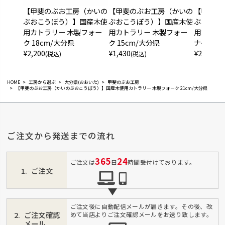
【甲斐のぶお工房（かいの
【甲斐のぶお工房（かいの
【甲斐の
ぶおこうぼう）】国産木使
ぶおこうぼう）】国産木使
ぶおこう
用カトラリー 木製フォー
用カトラリー 木製フォー
用カトラ
ク 18cm/大分県
ク 15cm/大分県
ナイフ/
¥
2,200
¥
1,430
¥
2,200
(税込)
(税込)
(税
HOME
工房から選ぶ
大分県(おおいた)
甲斐のぶお工房
【甲斐のぶお工房（かいのぶおこうぼう）】国産木使用カトラリー 木製フォーク 21cm/大分県
ご注文から発送までの流れ
365
24
ご注文は
日
時間受付けております。
ご注文
ご注文後に自動配信メールが届きます。その後、改
ご注文確認
めて当店よりご注文確認メールをお送り致します。
メール