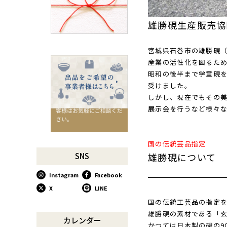
千切りピーラーで仕込んでみ
よう
雄勝硯生産販売協
星座マグでくつろぎのひとと
きを
宮城県石巻市の雄勝硯（
コーヒーミルで格別な1杯を
産業の活性化を図るた
味わう
昭和の後半まで学童硯を
行平鍋があればたいていのこ
受けました。
とは大丈夫。
しかし、現在でもその
馬毛歯ブラシがオススメな理
展示会を行うなど様々
由
お肉も野菜もキッチン鋏にお
任せ！
国の伝統芸品指定
お祝い事に欠かせない「ミニ
雄勝硯について
SNS
鏡開き」
Instagram
Facebook
使い込んで育てる道具、卵焼
き鍋
X
LINE
木曽のさわらで美味しいご飯
国の伝統工芸品の指定
雄勝硯の素材である「玄
リンゴのための魅せるナイフ
カレンダー
かつては日本製の硯の9
『pomme』