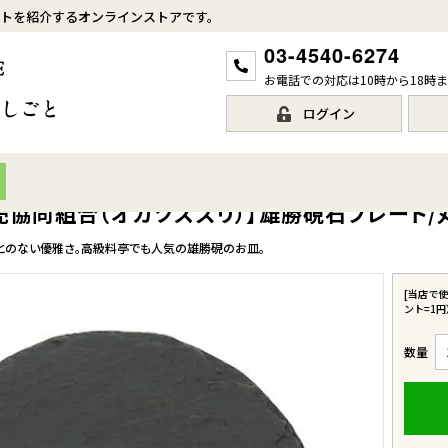
トを紹介するオンラインストアです。
03-4540-6274
お電話での対応は10時から18時
ログイン
協同組合（オガツスズリ）】雄勝硯石プレート/丸
とのない優雅さ。高級料亭でも人気の雄勝硯のお皿。
[当店で
ント=1円