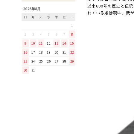
以来600年の歴史と伝
「毎日納豆を食べていま
2026年8月
れている雄勝硯は、我が
す！」という方に、ぜひ使っ
日
月
火
水
木
金
土
てほしい山只華陶苑の納豆鉢
1
調理から盛り付けまでこなす
「寿 菜箸」は、とても優秀
2
3
4
5
6
7
8
な台所道具！
9
10
11
12
13
14
15
和の美しさを醸す志津刃物製
16
17
18
19
20
21
22
作所のペティナイフ「ゆり
23
24
25
26
27
28
29
ミニパンのお手入れ方法
30
31
ミニパン（大）で料理を楽し
もう！
ふわふわの卵焼きを焼こう！
刃物の日用品
無駄がなく、美しい鉄肌。
手放せなくなる“キッチン用
品”
material WOOD