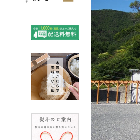
小物
春
NEW
すべての特集をみる
夏
再入荷のご案内
NEW
秋
よくある質問〈ほうき
NEW
冬
全般〉
棕櫚箒と江戸箒の選び
NEW
方
棕櫚箒と江戸箒の違い
NEW
江戸箒の特徴
NEW
棕櫚箒の特徴
NEW
箒で見直す暮らしの基
NEW
準
包丁のお手入れについて
ノスタルジックな肥前びーど
ろ
SUSgalleryと過ごす至福の時
間