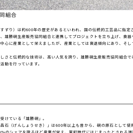
同組合
すずり）は約600年の歴史があるといわれ、国の伝統的工芸品に指定
め、雄勝硯生産販売協同組合と連携してプロジェクトを立ち上げ、食器
中心に産業として栄えましたが、産業としては衰退傾向にあり、そして2
美しさと伝統的な技術は、高い人気を誇り、雄勝硯生産販売協同組合で
な活動を行っています。
を受けている「雄勝硯」。
昌石（げんしょうせき）」は600年以上も昔から、硯の原石として使
0%のシェアを誇るほど産業が栄え、室町時代にはじまったとされる