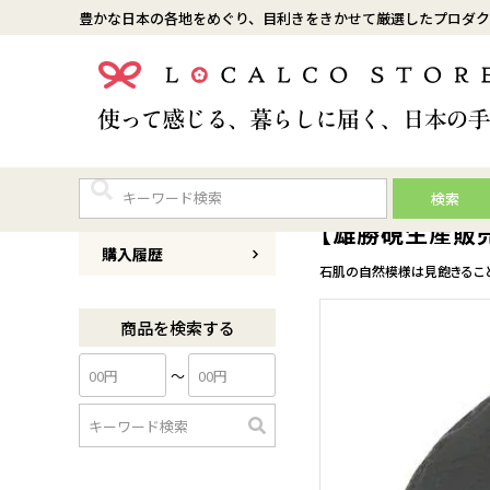
豊かな日本の各地をめぐり、目利きをきかせて厳選したプロダク
検索
商品番号
0030R003
【雄勝硯生産販売
購入履歴
石肌の自然模様は見飽きるこ
商品を検索する
〜
検
索