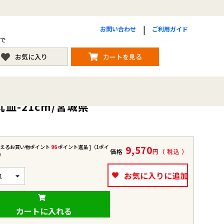
お問い合わせ
ご利用ガイド
まで
お気に入り
カートを見る
皿-21cm/宮城県
使えるお買い物ポイント
96
ポイント進呈 ]（1ポイ
9,570
価格
税込
）
お気に入りに追加
カートに入れる