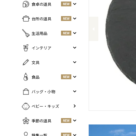
食卓の道具
NEW
Previous
すべての商品をみる
台所の道具
NEW
皿・プレート
NEW
すべての商品をみる
生活用品
NEW
丼・小鉢
調味料入れ
お茶碗・汁椀
NEW
すべての商品をみる
インテリア
鍋・フライパン
NEW
お箸・カトラリー
掃除道具
調理器具
NEW
すべての商品をみる
文具
グラス・タンブラー
NEW
美容ケア
NEW
まな板・包丁
小物入れ
マグ・カップ・ソーサー
ガーデニング
すべての商品をみる
食品
NEW
保存容器
香・ろうそく
トレイ・コースター・鍋しき
ペンケース
ふきん・布もの
花器
お弁当グッズ
すべての商品を見る
バッグ・小物
PCアクセサリー
その他キッチンツール
インテリア雑貨
酒器
調味料
NEW
その他
すべての商品をみる
ベビー・キッズ
ポット・鉄瓶
コーヒー
NEW
カバン・小物入れ
急須・湯呑
お酒
NEW
季節の道具
NEW
名刺入れ・カードケース
その他
お茶
NEW
傘
すべての商品をみる
特集一覧
NEW