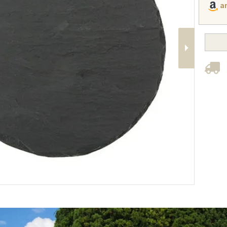
a
Next