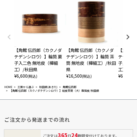
【角館 伝四郎（カクノダ
【角館 伝四郎（カクノダ
【角館 
テデンシロウ）】輪筒 菓
テデンシロウ）】輪筒 茶
テデンシ
子入二色 無地皮（樺細
筒 無地皮（樺細工）/秋田
子入二色
工）/秋田県
県
工）/秋
¥
6,600
¥
16,500
¥
6,600
(税込)
(税込)
(税
HOME
工房から選ぶ
秋田県(あきた)
角館伝四郎
【角館 伝四郎（カクノダテデンシロウ）】総皮茶筒（大）霜降皮/秋田県
ご注文から発送までの流れ
365
24
ご注文は
日
時間受付けております。