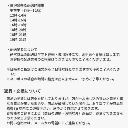
・選択出来る配送時間帯
午前中（8時～12時）
12時-14時
14時-16時
16時-18時
18時-20時
18時-21時
19時-21時
・配送業者について
通常商品の配送はヤマト運輸・佐川急便にて、お手元へお届け致します。
お客様の配送業者のご指定はできませんのでご了承くださいませ。
※日時のご指定はご注文から 7 日後以降となりますので予めご了承くださ
い。
※ネコポスの場合お時間の指定は出来ませんので予めご了承ください。
返品・交換について
商品の品質には万全を期しておりますが、万が一お申し込み頂いた商品と異
なる商品が届いた場合や、商品が破損していた場合は、お手数ですが商品到
着後7日以内にご連絡下さい。速やかに対応させて頂きます。
お客様のご都合による（商品の破損・汚損以外）返品は、お受けできません
ので予めご了承ください。
お問い合わせは、メールかお電話にてご連絡ください。