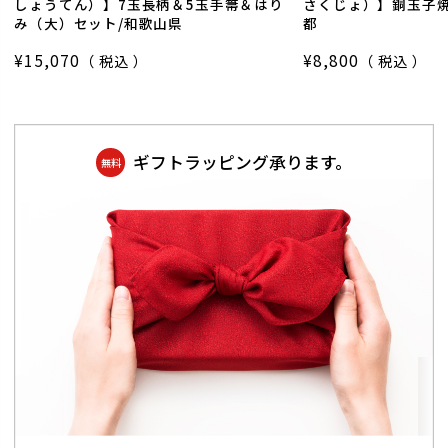
しょうてん）】7玉長柄＆5玉手箒＆はり
さくじょ）】銅玉子焼
み（大）セット/和歌山県
都
¥
15,070
¥
8,800
税込
税込
ギフトラッピング承ります。
無料