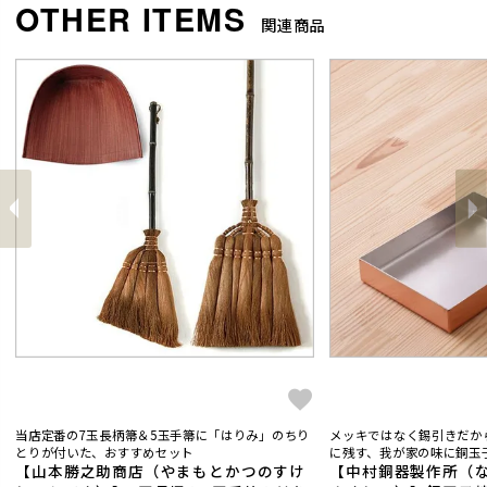
関連商品
前
へ
へ
次
当店定番の7玉長柄箒＆5玉手箒に「はりみ」のちり
メッキではなく錫引きだか
とりが付いた、おすすめセット
に残す、我が家の味に銅玉子
【山本勝之助商店（やまもとかつのすけ
【中村銅器製作所（