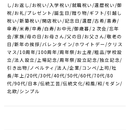
し/お返し/お祝い/入学祝い/就職祝い/還暦祝い/御
祝/お礼/プレゼント/誕生日/贈り物/ギフト/引越し
祝い/新築祝い/開店祝い/記念日/還暦/古希/喜寿/
傘寿/米寿/卒寿/白寿/お中元/御歳暮/２次会/忘年
会/家族/母の日/お母さん/父の日/お父さん/敬老の
日/新年の挨拶/バレンタイン/ホワイトデー/クリス
マス/10周年/100周年/周年祭/お土産/粗品/学校設
立/法人設立/上場記念/周年祭/設立記念/独立記念/
引き出物/ノベルティ/法人/企業/コンペ/上司/社
長/年上/20代/30代/40代/50代/60代/70代/80
代/90代/日本/伝統工芸/伝統文化/和風/和/モダン/
北欧/シンプル