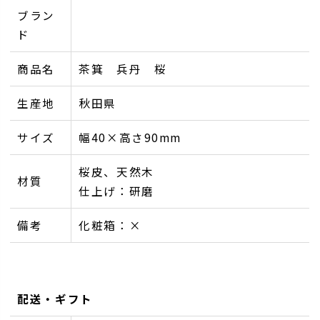
ブラン
ド
商品名
茶箕 兵丹 桜
生産地
秋田県
サイズ
幅40×高さ90mm
桜皮、天然木
材質
仕上げ：研磨
備考
化粧箱：×
配送・ギフト