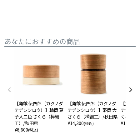
あなたにおすすめの商品
【角館 伝四郎（カクノダ
【角館 伝四郎（カクノダ
【角館 
テデンシロウ）】輪筒 菓
テデンシロウ）】帯筒 大
テデンシ
子入二色 さくら（樺細
さくら（樺細工）/秋田県
くるみ（
工）/秋田県
¥
14,300
¥
14,300
(税込)
(
¥
6,600
(税込)