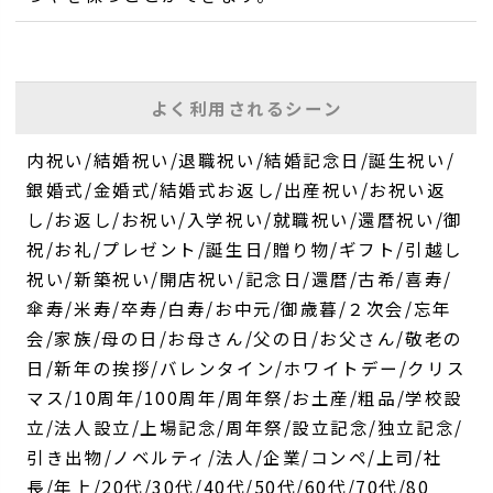
よく利用されるシーン
内祝い/結婚祝い/退職祝い/結婚記念日/誕生祝い/
銀婚式/金婚式/結婚式お返し/出産祝い/お祝い返
し/お返し/お祝い/入学祝い/就職祝い/還暦祝い/御
祝/お礼/プレゼント/誕生日/贈り物/ギフト/引越し
祝い/新築祝い/開店祝い/記念日/還暦/古希/喜寿/
傘寿/米寿/卒寿/白寿/お中元/御歳暮/２次会/忘年
会/家族/母の日/お母さん/父の日/お父さん/敬老の
日/新年の挨拶/バレンタイン/ホワイトデー/クリス
マス/10周年/100周年/周年祭/お土産/粗品/学校設
立/法人設立/上場記念/周年祭/設立記念/独立記念/
引き出物/ノベルティ/法人/企業/コンペ/上司/社
長/年上/20代/30代/40代/50代/60代/70代/80