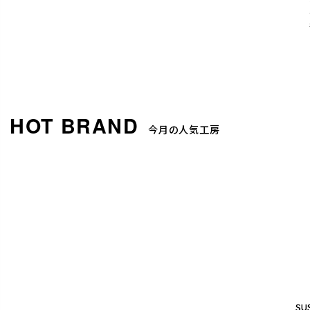
今月の人気工房
SUS
SUS