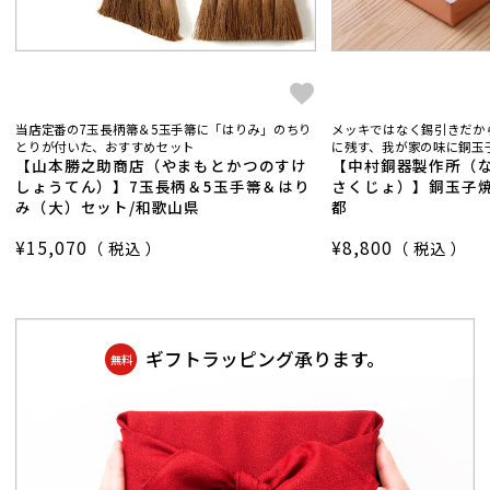
当店定番の7玉長柄箒＆5玉手箒に「はりみ」のちり
メッキではなく錫引きだか
とりが付いた、おすすめセット
に残す、我が家の味に銅玉子
【山本勝之助商店（やまもとかつのすけ
【中村銅器製作所（
しょうてん）】7玉長柄＆5玉手箒＆はり
さくじょ）】銅玉子焼
み（大）セット/和歌山県
都
¥
15,070
¥
8,800
税込
税込
ギフトラッピング承ります。
無料