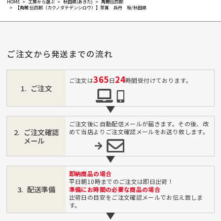
HOME
工房から選ぶ
秋田県(あきた)
角館伝四郎
【角館 伝四郎（カクノダテデンシロウ）】茶箕 兵丹 桜/秋田県
ご注文から発送までの流れ
365
24
ご注文は
日
時間受付けております。
ご注文
ご注文後に自動配信メールが届きます。その後、改
ご注文確認
めて当店よりご注文確認メールをお送り致します。
メール
即納商品の場合
平日朝10時までのご注文は即日出荷！
配送準備
準備にお時間の必要な商品の場合
出荷日の目安をご注文確認メールでお伝え致しま
す。