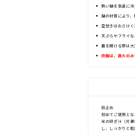
沖縄のものづくり
熱い鍋を急速に冷
NAGAE＋
鍋の材質により、
名入れ特集
空焚きはおさけく
ギフトラッピングを希望され
る方へ
天ぷらやフライな
熨斗のご案内
蓋を開ける際は大
炊飯は、直火のみ
目止め
初めてご使用とな
米の研ぎ汁（片栗
し、しっかりと乾