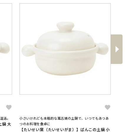
へ
次
温活。
小さいけれども本格的な萬古焼の土鍋で、いつでもあつあ
いろいろ
鍋 大
つのお料理を食卓に
は、大切
【たいせい窯（たいせいがま）】ばんこの土鍋 小
【たい