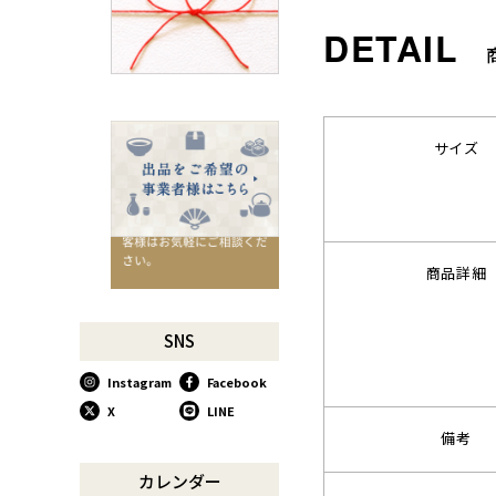
千切りピーラーで仕込んでみ
よう
星座マグでくつろぎのひとと
きを
コーヒーミルで格別な1杯を
味わう
サイズ
行平鍋があればたいていのこ
とは大丈夫。
馬毛歯ブラシがオススメな理
由
商品詳細
お肉も野菜もキッチン鋏にお
任せ！
お祝い事に欠かせない「ミニ
SNS
鏡開き」
Instagram
Facebook
使い込んで育てる道具、卵焼
き鍋
X
LINE
備考
木曽のさわらで美味しいご飯
リンゴのための魅せるナイフ
カレンダー
『pomme』