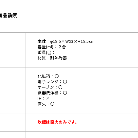
商品説明
本体：φ18.5×W23×H18.5cm
容量(ml)：２合
重量(g)：-
材質：耐熱陶器
化粧箱：〇
電子レンジ：〇
オーブン：〇
食器洗浄機：〇
IH：×
直火：〇
炊飯は直火のみです。