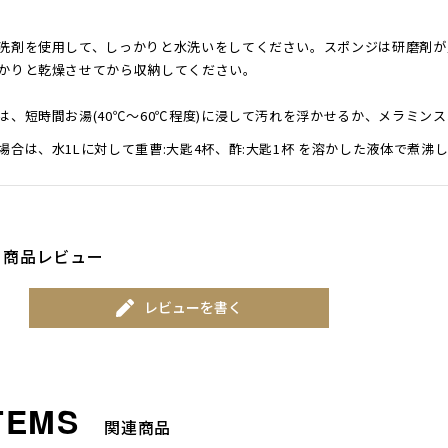
洗剤を使用して、しっかりと水洗いをしてください。スポンジは研磨剤が
かりと乾燥させてから収納してください。
は、短時間お湯(40℃～60℃程度)に浸して汚れを浮かせるか、メラミン
場合は、水1Lに対して重曹:大匙4杯、酢:大匙1杯 を溶かした液体で煮沸
商品レビュー
レビューを書く
関連商品