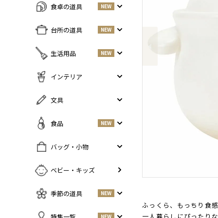
食卓の道具
NEW
Previous
すべての商品をみる
台所の道具
NEW
皿・プレート
NEW
すべての商品をみる
生活用品
NEW
丼・小鉢
調味料入れ
お茶碗・汁椀
NEW
すべての商品をみる
インテリア
鍋・フライパン
NEW
お箸・カトラリー
掃除道具
調理器具
NEW
すべての商品をみる
文具
グラス・タンブラー
NEW
美容ケア
NEW
まな板・包丁
小物入れ
マグ・カップ・ソーサー
ガーデニング
すべての商品をみる
食品
NEW
保存容器
香・ろうそく
トレイ・コースター・鍋しき
ペンケース
ふきん・布もの
花器
お弁当グッズ
すべての商品を見る
バッグ・小物
PCアクセサリー
その他キッチンツール
インテリア雑貨
酒器
調味料
NEW
その他
すべての商品をみる
ベビー・キッズ
ポット・鉄瓶
コーヒー
NEW
カバン・小物入れ
急須・湯呑
お酒
NEW
季節の道具
NEW
名刺入れ・カードケース
その他
お茶
NEW
ふっくら、もっちり食
傘
すべての商品をみる
一人暮らしにぴったり
特集一覧
NEW