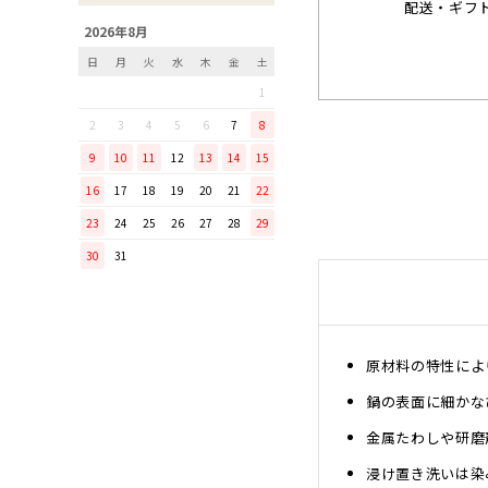
配送・ギフ
「毎日納豆を食べていま
2026年8月
す！」という方に、ぜひ使っ
日
月
火
水
木
金
土
てほしい山只華陶苑の納豆鉢
1
調理から盛り付けまでこなす
「寿 菜箸」は、とても優秀
2
3
4
5
6
7
8
な台所道具！
9
10
11
12
13
14
15
和の美しさを醸す志津刃物製
16
17
18
19
20
21
22
作所のペティナイフ「ゆり
23
24
25
26
27
28
29
ミニパンのお手入れ方法
30
31
ミニパン（大）で料理を楽し
もう！
ふわふわの卵焼きを焼こう！
刃物の日用品
原材料の特性によ
無駄がなく、美しい鉄肌。
鍋の表面に細かな
手放せなくなる“キッチン用
品”
金属たわしや研磨
material WOOD
浸け置き洗いは染