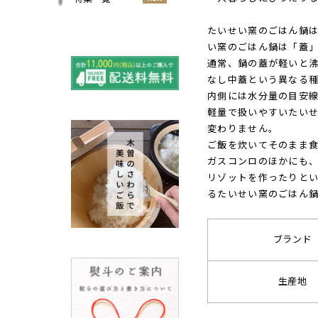
小物
春
NEW
すべての特集をみる
たいせい窯のごはん鍋
夏
い窯のごはん鍋は「蓋
再入荷のご案内
NEW
秋
通常、鍋の蓋が軽いと
よくある質問〈ほうき
なし中蓋という異なる
NEW
冬
全般〉
内側には水分量の目安
棕櫚箒と江戸箒の選び
軽量で扱いやすいたい
NEW
方
変わりません。
棕櫚箒と江戸箒の違い
NEW
ご飯を炊いてそのまま
ガスコンロのほかにも
江戸箒の特徴
NEW
リゾットを作ったりと
棕櫚箒の特徴
NEW
るたいせい窯のごはん
箒で見直す暮らしの基
NEW
準
包丁のお手入れについて
ブランド
ノスタルジックな肥前びーど
ろ
生産地
SUSgalleryと過ごす至福の時
間