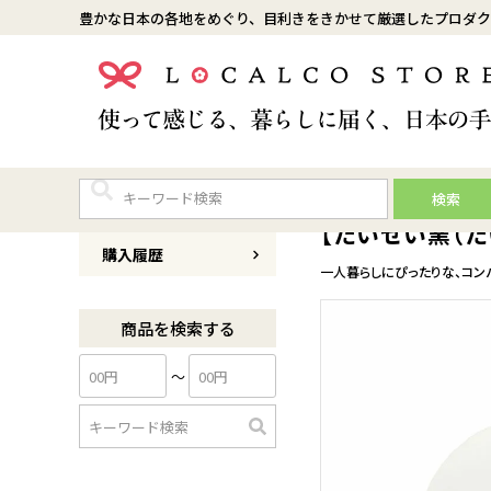
豊かな日本の各地をめぐり、目利きをきかせて厳選したプロダク
検索
商品番号
0151T001
【たいせい窯（た
購入履歴
一人暮らしにぴったりな、コン
商品を検索する
〜
検
索