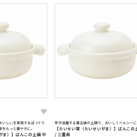
おいしいを実現するぽってり
年中活躍する萬古焼の土鍋で、おいしくヘルシーに
【たいせい窯（たいせいがま）】ばんこの土
卓をもっと華やかに。
がま）】ばんこの土鍋 中
/ 三重県