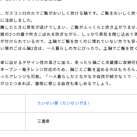
は、ガスコンロの火でご飯がおいしく炊ける鍋です。ご飯をおいしく炊
」に注目しました。
沸騰したときに蒸気が逃げてしまい、ご飯がふっくらと炊き上がりませ
種類の2つの蓋で吹きこぼれを防ぎながら、しっかり蒸気を閉じ込めて
線が付けられているので、土鍋でご飯を炊くのに慣れていない方でも安
せい窯のごはん鍋2合は、一人暮らしの方にぴったり。土鍋でご飯を炊
食卓に出せるデザイン性の高さに加え、余ったら鍋ごと冷蔵庫に収納可
、オーブン・電子レンジ対応のため、鍋ごとご飯を温めるのはもちろん
いったアレンジも可能。「一人暮らしだとなかなか自炊が続かなくて…
鍋がひとつあれば、面倒に感じる自炊も楽しめるでしょう。
たいせい窯（たいせいがま）
三重県