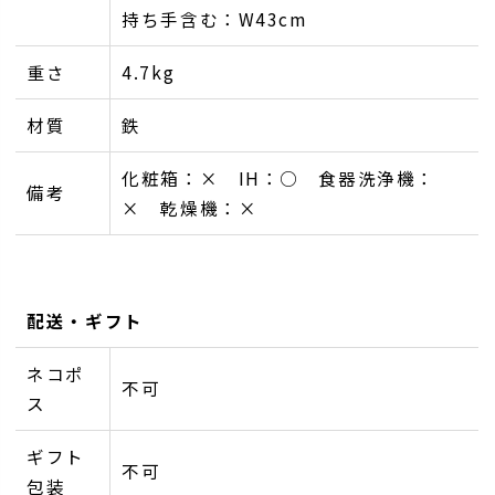
持ち手含む：W43cm
重さ
4.7kg
材質
鉄
化粧箱：× IH：○ 食器洗浄機：
備考
× 乾燥機：×
配送・ギフト
ネコポ
不可
ス
ギフト
不可
包装