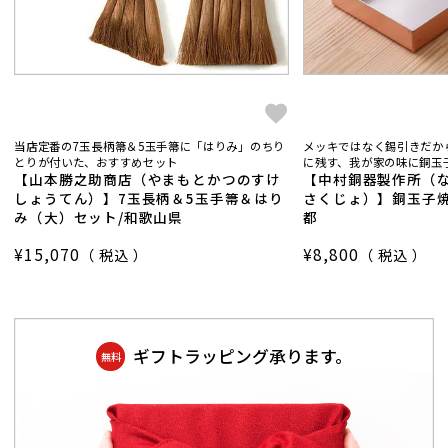
当店定番の7玉長柄箒＆5玉手箒に「はりみ」のちり
メッキではなく錫引きだか
とりが付いた、おすすめセット
に残す、我が家の味に銅玉子
【山本勝之助商店（やまもとかつのすけ
【中村銅器製作所（
しょうてん）】7玉長柄＆5玉手箒＆はり
さくじょ）】銅玉子焼
み（大）セット/和歌山県
都
¥
15,070
¥
8,800
税込
税込
ギフトラッピング承ります。
無料