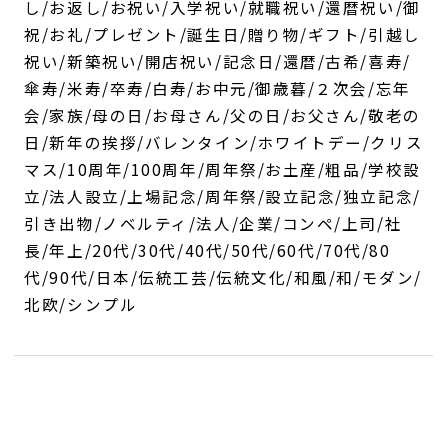
し/お返し/お祝い/入学祝い/就職祝い/還暦祝い/御
祝/お礼/プレゼント/誕生日/贈り物/ギフト/引越し
祝い/新築祝い/開店祝い/記念日/還暦/古希/喜寿/
傘寿/米寿/卒寿/白寿/お中元/御歳暮/２次会/忘年
会/家族/母の日/お母さん/父の日/お父さん/敬老の
日/新年の挨拶/バレンタイン/ホワイトデー/クリス
マス/10周年/100周年/周年祭/お土産/粗品/学校設
立/法人設立/上場記念/周年祭/設立記念/独立記念/
引き出物/ノベルティ/法人/企業/コンペ/上司/社
長/年上/20代/30代/40代/50代/60代/70代/80
代/90代/日本/伝統工芸/伝統文化/和風/和/モダン/
北欧/シンプル