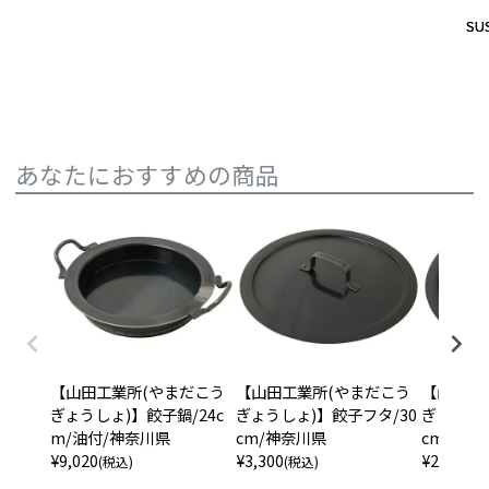
SUS
SUS
あなたにおすすめの商品
【山田工業所(やまだこう
【山田工業所(やまだこう
【山田工
ぎょうしょ)】餃子鍋/24c
ぎょうしょ)】餃子フタ/30
ぎょうしょ
m/油付/神奈川県
cm/神奈川県
cm/神奈
¥
9,020
¥
3,300
¥
2,640
(税込)
(税込)
(税