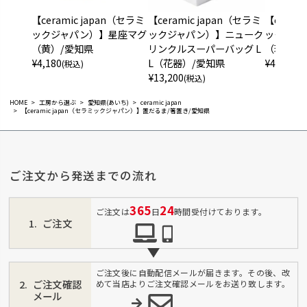
【ceramic japan（セラミ
【ceramic japan（セラミ
【ceram
ックジャパン）】星座マグ
ックジャパン）】ニューク
ックジャ
（黄）/愛知県
リンクルスーパーバッグ L
（瑠璃）
¥
4,180
L（花器）/愛知県
¥
4,180
(税込)
(税
¥
13,200
(税込)
HOME
工房から選ぶ
愛知県(あいち)
ceramic japan
【ceramic japan（セラミックジャパン）】置だるま/箸置き/愛知県
ご注文から発送までの流れ
365
24
ご注文は
日
時間受付けております。
ご注文
ご注文後に自動配信メールが届きます。その後、改
ご注文確認
めて当店よりご注文確認メールをお送り致します。
メール