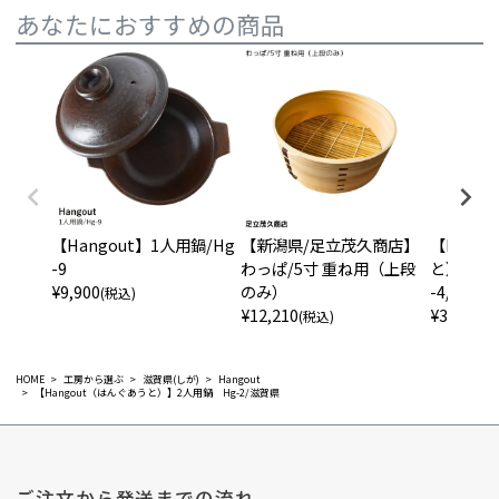
あなたにおすすめの商品
【Hangout】1人用鍋/Hg
【新潟県/足立茂久商店】
【Hang
-9
わっぱ/5寸 重ね用（上段
と）】12
¥
9,900
のみ）
-4/滋賀県
(税込)
¥
12,210
¥
3,300
(税込)
(税
HOME
工房から選ぶ
滋賀県(しが)
Hangout
【Hangout（はんぐあうと）】2人用鍋 Hg-2/滋賀県
ご注文から発送までの流れ