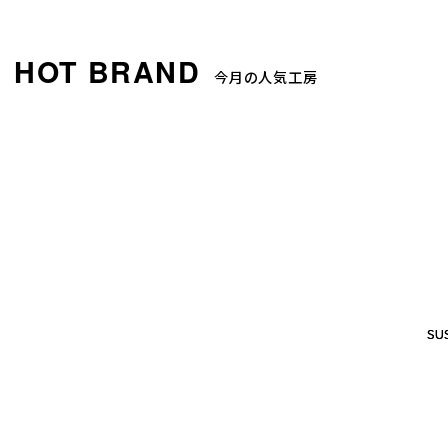
今月の人気工房
SUS
SUS