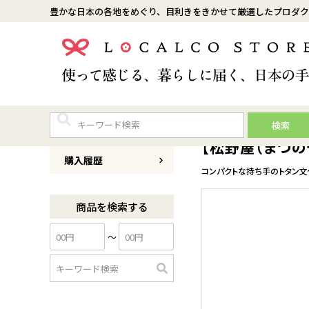
豊かな日本の各地をめぐり、目利きをきかせて厳選したプロダク
検索
商品番号
0053CL0002F80
【松野屋（まつの
購入履歴
コンパクトな持ち手のトタン文
商品を検索する
〜
検
索