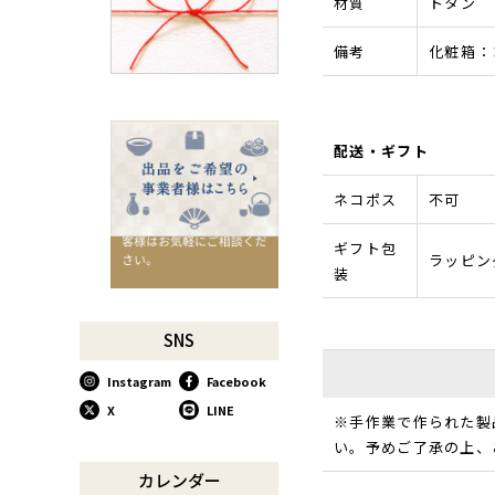
材質
トタン
千切りピーラーで仕込んでみ
よう
備考
化粧箱：
星座マグでくつろぎのひとと
きを
コーヒーミルで格別な1杯を
味わう
配送・ギフト
行平鍋があればたいていのこ
とは大丈夫。
ネコポス
不可
馬毛歯ブラシがオススメな理
由
ギフト包
ラッピング
装
お肉も野菜もキッチン鋏にお
任せ！
お祝い事に欠かせない「ミニ
SNS
鏡開き」
Instagram
Facebook
使い込んで育てる道具、卵焼
き鍋
X
LINE
※手作業で作られた製
木曽のさわらで美味しいご飯
い。予めご了承の上、
リンゴのための魅せるナイフ
カレンダー
『pomme』