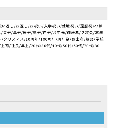
祝い返し/お返し/お祝い/入学祝い/就職祝い/還暦祝い/御
/喜寿/傘寿/米寿/卒寿/白寿/お中元/御歳暮/２次会/忘年
クリスマス/10周年/100周年/周年祭/お土産/粗品/学校
長/年上/20代/30代/40代/50代/60代/70代/80