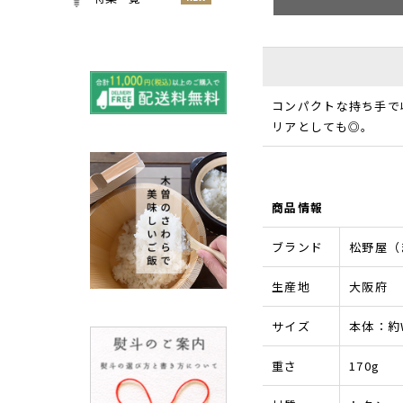
小物
春
NEW
すべての特集をみる
夏
再入荷のご案内
NEW
秋
よくある質問〈ほうき
NEW
冬
コンパクトな持ち手で
全般〉
リアとしても◎。
棕櫚箒と江戸箒の選び
NEW
方
棕櫚箒と江戸箒の違い
NEW
江戸箒の特徴
NEW
商品情報
棕櫚箒の特徴
NEW
ブランド
松野屋（
箒で見直す暮らしの基
NEW
準
生産地
大阪府
包丁のお手入れについて
サイズ
本体：約W
ノスタルジックな肥前びーど
ろ
重さ
170g
SUSgalleryと過ごす至福の時
間