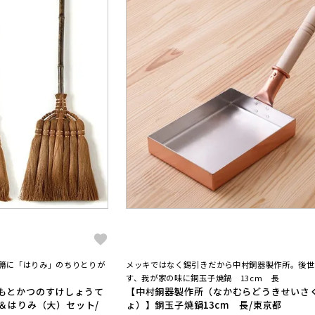
手箒に「はりみ」のちりとりが
メッキではなく錫引きだから中村銅器製作所。後世
す、我が家の味に銅玉子焼鍋 13cm 長
もとかつのすけしょうて
【中村銅器製作所（なかむらどうきせいさ
＆はりみ（大）セット/
ょ）】銅玉子焼鍋13cm 長/東京都