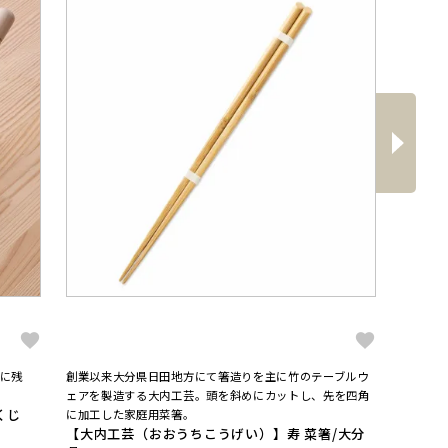
へ
次
に残
創業以来大分県日田地方にて箸造りを主に竹のテーブルウ
プロが愛
【大矢
ェアを製造する大内工芸。頭を斜めにカットし、先を四角
くじ
4番両
に加工した家庭用菜箸。
【大内工芸（おおうちこうげい）】寿 菜箸/大分