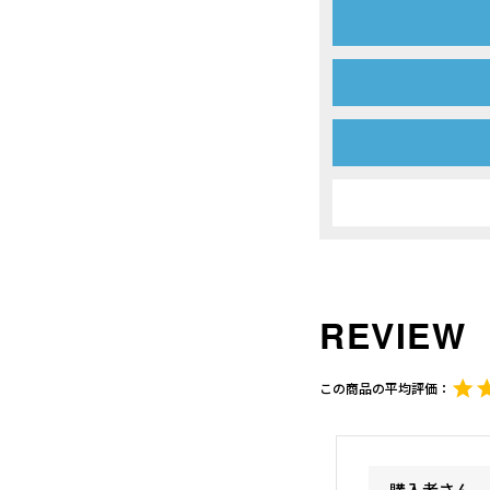
沖縄のものづくり
NAGAE＋
名入れ特集
ギフトラッピングを希望され
る方へ
熨斗のご案内
購入者