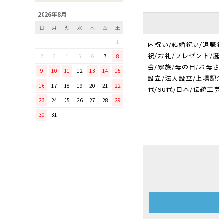
「毎日納豆を食べていま
2026年8月
す！」という方に、ぜひ使っ
日
月
火
水
木
金
土
てほしい山只華陶苑の納豆鉢
1
内祝い/結婚祝い/退職
調理から盛り付けまでこなす
「寿 菜箸」は、とても優秀
祝/お礼/プレゼント/
2
3
4
5
6
7
8
な台所道具！
会/家族/母の日/お母
9
10
11
12
13
14
15
設立/法人設立/上場記念
和の美しさを醸す志津刃物製
16
17
18
19
20
21
22
作所のペティナイフ「ゆり
代/90代/日本/伝統工
23
24
25
26
27
28
29
ミニパンのお手入れ方法
30
31
ミニパン（大）で料理を楽し
もう！
ふわふわの卵焼きを焼こう！
刃物の日用品
無駄がなく、美しい鉄肌。
手放せなくなる“キッチン用
品”
material WOOD