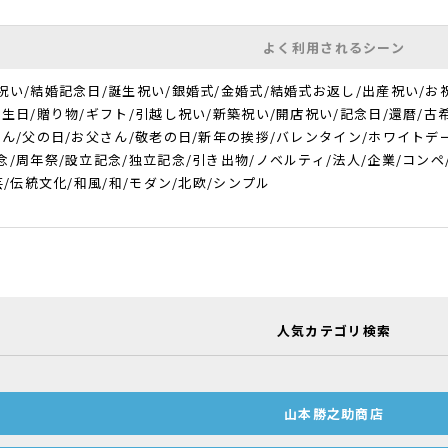
よく利用されるシーン
祝い/結婚記念日/誕生祝い/銀婚式/金婚式/結婚式お返し/出産祝い/お
誕生日/贈り物/ギフト/引越し祝い/新築祝い/開店祝い/記念日/還暦/古希
さん/父の日/お父さん/敬老の日/新年の挨拶/バレンタイン/ホワイトデー/
/周年祭/設立記念/独立記念/引き出物/ノベルティ/法人/企業/コンペ/上司/社
芸/伝統文化/和風/和/モダン/北欧/シンプル
人気カテゴリ検索
山本勝之助商店