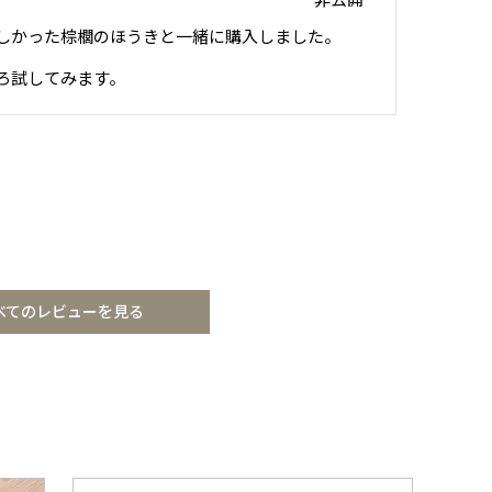
しかった棕櫚のほうきと一緒に購入しました。

見
し
ろ試してみます。
チ
わ
下
工
べてのレビューを見る