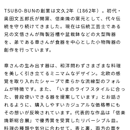
TSUBO-BUNの創業は文久2年（1862年）。初代・
奥田文五郎氏が開窯、信楽焼の窯元として、代々伝
統を守り続けてきました。現在は伝統工芸士である
兄の文悟さんが陶製浴槽や盆栽鉢などの大型陶器
を、弟である章さんが食器を中心とした小物陶器の
創作を行っています。
章さんの生み出す器は、和洋問わずさまざまな料理
を美しく引き立てるミニマムなデザイン。北欧の感
覚を取り入れたシャープで柔らかな流線型のフォル
ムが特徴です。また、「いまのライフスタイルに合っ
た、普段使いできる器を提案しています」とお話さ
れるように、購入しやすいカジュアルな価格帯にも
その想いが反映されています。代表的な作品は「信楽
焼新総合展」で優秀賞を受賞したリバーシブル皿。
料理の種類や気分に合わせて、表と裏、両方の面を