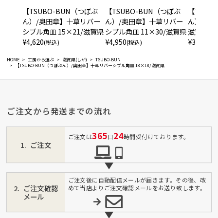
【TSUBO-BUN（つぼぶ
【TSUBO-BUN（つぼぶ
【TSUB
ん）/奥田章】十草リバー
ん）/奥田章】十草リバー
ん）/奥田
シブル角皿 15×21/滋賀県
シブル角皿 11×30/滋賀県
滋賀県
¥
4,620
¥
4,950
¥
3,520
(税込)
(税込)
(税
HOME
工房から選ぶ
滋賀県(しが)
TSUBO-BUN
【TSUBO-BUN（つぼぶん）/奥田章】十草リバーシブル角皿 18×18/滋賀県
ご注文から発送までの流れ
365
24
ご注文は
日
時間受付けております。
ご注文
ご注文後に自動配信メールが届きます。その後、改
ご注文確認
めて当店よりご注文確認メールをお送り致します。
メール