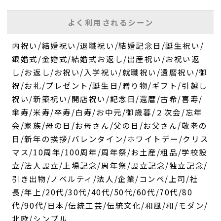
よく利用されるシーン
内祝い/結婚祝い/退職祝い/結婚記念日/誕生祝い/
銀婚式/金婚式/結婚式お返し/出産祝い/お祝い返
し/お返し/お祝い/入学祝い/就職祝い/還暦祝い/御
祝/お礼/プレゼント/誕生日/贈り物/ギフト/引越し
祝い/新築祝い/開店祝い/記念日/還暦/古希/喜寿/
傘寿/米寿/卒寿/白寿/お中元/御歳暮/２次会/忘年
会/家族/母の日/お母さん/父の日/お父さん/敬老の
日/新年の挨拶/バレンタイン/ホワイトデー/クリス
マス/10周年/100周年/周年祭/お土産/粗品/学校設
立/法人設立/上場記念/周年祭/設立記念/独立記念/
引き出物/ノベルティ/法人/企業/コンペ/上司/社
長/年上/20代/30代/40代/50代/60代/70代/80
代/90代/日本/伝統工芸/伝統文化/和風/和/モダン/
北欧/シンプル