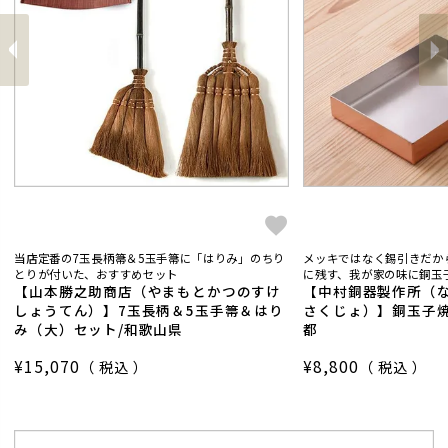
前
へ
へ
次
当店定番の7玉長柄箒＆5玉手箒に「はりみ」のちり
メッキではなく錫引きだか
とりが付いた、おすすめセット
に残す、我が家の味に銅玉子
【山本勝之助商店（やまもとかつのすけ
【中村銅器製作所（
しょうてん）】7玉長柄＆5玉手箒＆はり
さくじょ）】銅玉子焼
み（大）セット/和歌山県
都
¥
15,070
¥
8,800
税込
税込