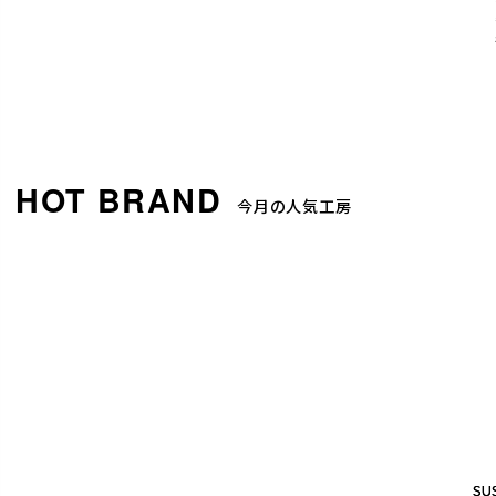
今月の人気工房
SUS
SUS