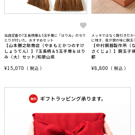
当店定番の7玉長柄箒＆5玉手箒に「はりみ」のちり
メッキではなく錫引きだか
とりが付いた、おすすめセット
に残す、我が家の味に銅玉子
【山本勝之助商店（やまもとかつのすけ
【中村銅器製作所（
しょうてん）】7玉長柄＆5玉手箒＆はり
さくじょ）】銅玉子焼
み（大）セット/和歌山県
都
¥
15,070
¥
8,800
税込
税込
ギフトラッピング承ります。
無料