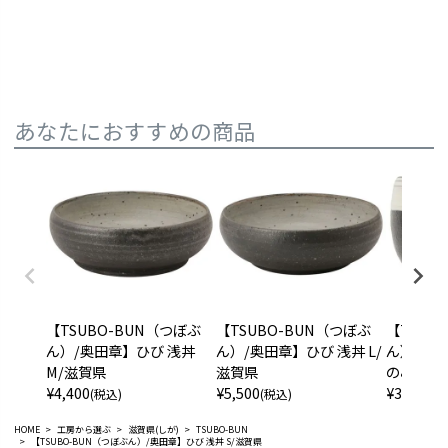
あなたにおすすめの商品
【TSUBO-BUN（つぼぶ
【TSUBO-BUN（つぼぶ
【TSUB
ん）/奥田章】ひび 浅丼
ん）/奥田章】ひび 浅丼 L/
ん）/奥
M/滋賀県
滋賀県
のみ(S)
¥
4,400
¥
5,500
¥
3,520
(税込)
(税込)
(税
HOME
工房から選ぶ
滋賀県(しが)
TSUBO-BUN
【TSUBO-BUN（つぼぶん）/奥田章】ひび 浅丼 S/滋賀県