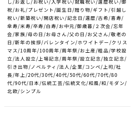
し/お返し/お祝い/入学祝い/就職祝い/還暦祝い/御
祝/お礼/プレゼント/誕生日/贈り物/ギフト/引越し
祝い/新築祝い/開店祝い/記念日/還暦/古希/喜寿/
傘寿/米寿/卒寿/白寿/お中元/御歳暮/２次会/忘年
会/家族/母の日/お母さん/父の日/お父さん/敬老の
日/新年の挨拶/バレンタイン/ホワイトデー/クリス
マス/10周年/100周年/周年祭/お土産/粗品/学校設
立/法人設立/上場記念/周年祭/設立記念/独立記念/
引き出物/ノベルティ/法人/企業/コンペ/上司/社
長/年上/20代/30代/40代/50代/60代/70代/80
代/90代/日本/伝統工芸/伝統文化/和風/和/モダン/
北欧/シンプル