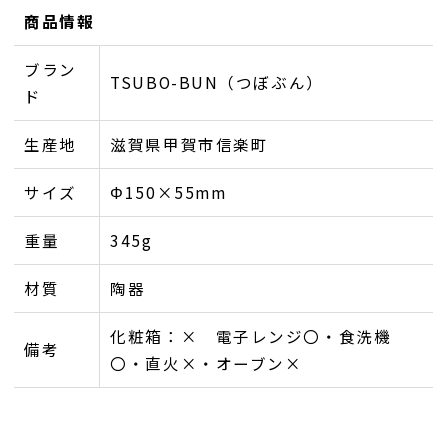
商品情報
ブラン
TSUBO-BUN（つぼぶん）
ド
生産地
滋賀県甲賀市信楽町
サイズ
Φ150×55mm
重量
345g
材質
陶器
化粧箱：× 電子レンジ〇・食洗機
備考
〇・直火×・オーブン×