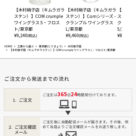
【木村硝子店（キムラガラ
【木村硝子店（キムラガラ
【木村硝
ステン）】COM crumple
ステン）】Comシリーズ -
ステン）】
ワイングラス S・フロス
クランプル ワイングラス
クランプ
ト/東京都
L/東京都
S/東京都
¥
9,240
¥
9,460
¥
8,800
(税込)
(税込)
(税
HOME
工房から選ぶ
東京都(とうきょう)
木村硝子店
【木村硝子店（キムラガラステン）】COM crumple ワイングラス L・フロスト/東京都
ご注文から発送までの流れ
365
24
ご注文は
日
時間受付けております。
ご注文
ご注文後に自動配信メールが届きます。その後、改
ご注文確認
めて当店よりご注文確認メールをお送り致します。
メール