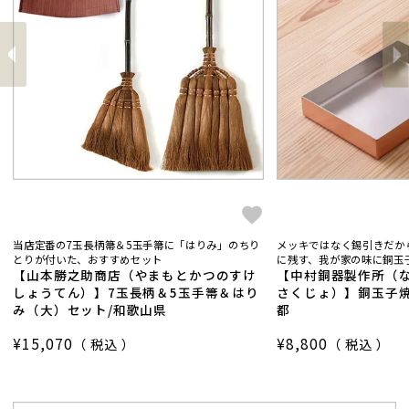
前
へ
へ
次
当店定番の7玉長柄箒＆5玉手箒に「はりみ」のちり
メッキではなく錫引きだか
とりが付いた、おすすめセット
に残す、我が家の味に銅玉子
【山本勝之助商店（やまもとかつのすけ
【中村銅器製作所（
しょうてん）】7玉長柄＆5玉手箒＆はり
さくじょ）】銅玉子焼
み（大）セット/和歌山県
都
¥
15,070
¥
8,800
税込
税込