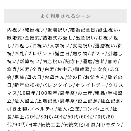
よく利用されるシーン
内祝い/結婚祝い/退職祝い/結婚記念日/誕生祝い/
銀婚式/金婚式/結婚式お返し/出産祝い/お祝い返
し/お返し/お祝い/入学祝い/就職祝い/還暦祝い/御
祝/お礼/プレゼント/誕生日/贈り物/ギフト/引越し
祝い/新築祝い/開店祝い/記念日/還暦/古希/喜寿/
傘寿/米寿/卒寿/白寿/お中元/御歳暮/２次会/忘年
会/家族/母の日/お母さん/父の日/お父さん/敬老の
日/新年の挨拶/バレンタイン/ホワイトデー/クリス
マス/10周年/100周年/周年祭/お土産/粗品/学校設
立/法人設立/上場記念/周年祭/設立記念/独立記念/
引き出物/ノベルティ/法人/企業/コンペ/上司/社
長/年上/20代/30代/40代/50代/60代/70代/80
代/90代/日本/伝統工芸/伝統文化/和風/和/モダン/