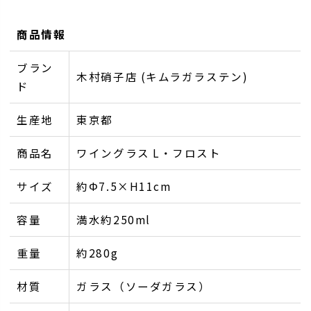
商品情報
ブラン
木村硝子店 (キムラガラステン)
ド
生産地
東京都
商品名
ワイングラス L・フロスト
サイズ
約Φ7.5×H11cm
容量
満水約250ml
重量
約280g
材質
ガラス（ソーダガラス）