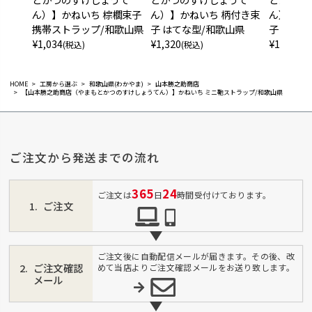
ん）】かねいち 棕櫚束子
ん）】かねいち 柄付き束
ん）】か
携帯ストラップ/和歌山県
子 はてな型/和歌山県
子（細長
¥
1,034
¥
1,320
¥
1,320
(税込)
(税込)
(税
HOME
工房から選ぶ
和歌山県(わかやま)
山本勝之助商店
【山本勝之助商店（やまもとかつのすけしょうてん）】かねいち ミニ鞄ストラップ/和歌山県
ご注文から発送までの流れ
365
24
ご注文は
日
時間受付けております。
ご注文
ご注文後に自動配信メールが届きます。その後、改
ご注文確認
めて当店よりご注文確認メールをお送り致します。
メール