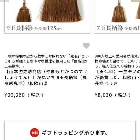
一枚の棕櫚の皮から数本しか採れない「鬼毛」とい
800人以上の愛用者が絶賛
う引きが強くしなやかな繊維を使用した「最高級9
掃除機より静かで、10年、
玉長柄箒」。
う、職人仕立ての棕櫚ほう
【山本勝之助商店（やまもとかつのすけ
【★4.51】一生モノ
しょうてん）】かねいち 9玉長柄箒（最
が絶賛した、和歌山
高級鬼毛）/和歌山県
長柄ほうき
¥
29,260
¥
8,030
税込
税込
ギフトラッピング承ります。
無料