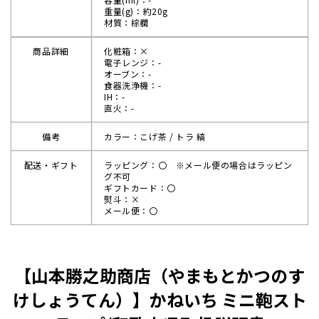
重量(g)：約20g
材質：棕櫚
商品詳細
化粧箱：×
電子レンジ：-
オーブン：-
食器洗浄機：-
IH：-
直火：-
備考
カラー：こげ茶 / トラ 縞
配送・ギフト
ラッピング：〇 ※メール便の場合はラッピン
グ不可
ギフトカード：〇
熨斗：×
メール便：〇
【山本勝之助商店（やまもとかつのす
けしょうてん）】かねいち ミニ鞄スト