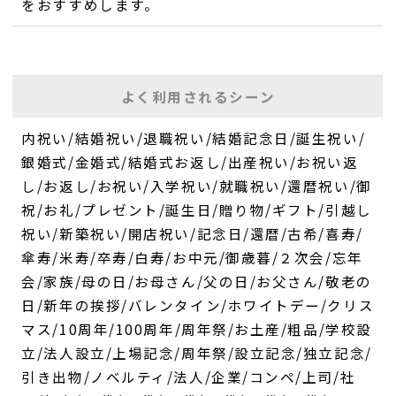
をおすすめします。
よく利用されるシーン
内祝い/結婚祝い/退職祝い/結婚記念日/誕生祝い/
銀婚式/金婚式/結婚式お返し/出産祝い/お祝い返
し/お返し/お祝い/入学祝い/就職祝い/還暦祝い/御
祝/お礼/プレゼント/誕生日/贈り物/ギフト/引越し
祝い/新築祝い/開店祝い/記念日/還暦/古希/喜寿/
傘寿/米寿/卒寿/白寿/お中元/御歳暮/２次会/忘年
会/家族/母の日/お母さん/父の日/お父さん/敬老の
日/新年の挨拶/バレンタイン/ホワイトデー/クリス
マス/10周年/100周年/周年祭/お土産/粗品/学校設
立/法人設立/上場記念/周年祭/設立記念/独立記念/
引き出物/ノベルティ/法人/企業/コンペ/上司/社