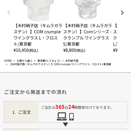
【木村硝子店（キムラガラ
【木村硝子店（キムラガラ
【木村硝
ステン）】COM crumple
ステン）】Comシリーズ -
ステン）】
ワイングラス L・フロス
クランプル ワイングラス
クランプ
ト/東京都
S/東京都
L/東京都
¥
10,450
¥
8,800
¥
9,460
(税込)
(税込)
(税
HOME
工房から選ぶ
東京都(とうきょう)
木村硝子店
【木村硝子店（キムラガラステン）】COM crumple ワイングラス S・フロスト/東京都
ご注文から発送までの流れ
365
24
ご注文は
日
時間受付けております。
ご注文