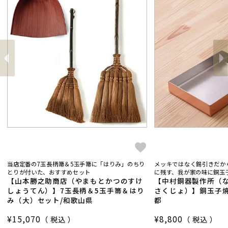
前
へ
へ
次
当店定番の7玉長柄箒＆5玉手箒に「はりみ」のちり
メッキではなく錫引きだか
とりが付いた、おすすめセット
に残す、我が家の味に銅玉子
【山本勝之助商店（やまもとかつのすけ
【中村銅器製作所（
しょうてん）】7玉長柄＆5玉手箒＆はり
さくじょ）】銅玉子焼
み（大）セット/和歌山県
都
¥
15,070
¥
8,800
税込
税込