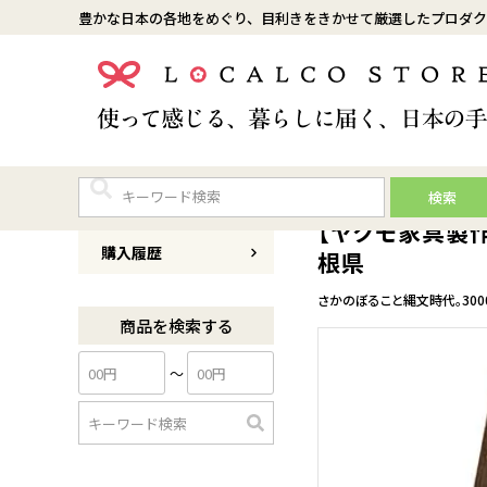
豊かな日本の各地をめぐり、目利きをきかせて厳選したプロダク
検索
商品番号
Y001JO005F
【ヤクモ家具製
購入履歴
根県
さかのぼること縄文時代。30
商品を検索する
〜
検
索