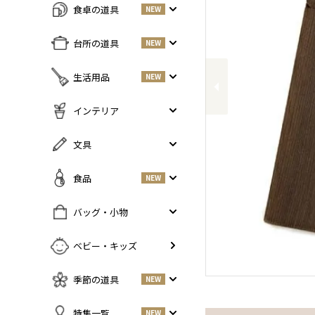
食卓の道具
NEW
すべての商品をみる
台所の道具
NEW
Previous
皿・プレート
NEW
すべての商品をみる
生活用品
NEW
丼・小鉢
調味料入れ
お茶碗・汁椀
NEW
すべての商品をみる
インテリア
鍋・フライパン
NEW
お箸・カトラリー
掃除道具
調理器具
NEW
すべての商品をみる
文具
グラス・タンブラー
NEW
美容ケア
NEW
まな板・包丁
小物入れ
マグ・カップ・ソーサー
ガーデニング
すべての商品をみる
食品
NEW
保存容器
香・ろうそく
トレイ・コースター・鍋しき
ペンケース
ふきん・布もの
花器
お弁当グッズ
すべての商品を見る
バッグ・小物
PCアクセサリー
その他キッチンツール
インテリア雑貨
酒器
調味料
NEW
その他
すべての商品をみる
ベビー・キッズ
ポット・鉄瓶
コーヒー
NEW
カバン・小物入れ
急須・湯呑
お酒
NEW
季節の道具
NEW
名刺入れ・カードケース
その他
お茶
NEW
傘
すべての商品をみる
特集一覧
NEW