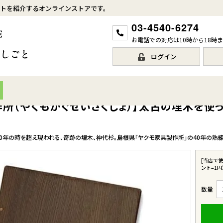
トを紹介するオンラインストアです。
03-4540-6274
お電話での対応は10時から18時
ログイン
作所（やくもかぐせいさくじょ）】太古の埋木を使
00年の時を超え現われる、奇跡の埋木、神代杉。島根県「ヤクモ家具製作所」の40年の
[当店で
ント=1円