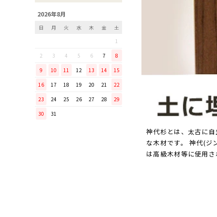
「毎日納豆を食べていま
2026年8月
す！」という方に、ぜひ使っ
日
月
火
水
木
金
土
てほしい山只華陶苑の納豆鉢
1
調理から盛り付けまでこなす
「寿 菜箸」は、とても優秀
2
3
4
5
6
7
8
な台所道具！
9
10
11
12
13
14
15
和の美しさを醸す志津刃物製
16
17
18
19
20
21
22
作所のペティナイフ「ゆり
23
24
25
26
27
28
29
ミニパンのお手入れ方法
30
31
ミニパン（大）で料理を楽し
もう！
神代杉とは、太古に自
ふわふわの卵焼きを焼こう！
な木材です。 神代(
刃物の日用品
は高級木材等に使用さ
無駄がなく、美しい鉄肌。
手放せなくなる“キッチン用
品”
material WOOD