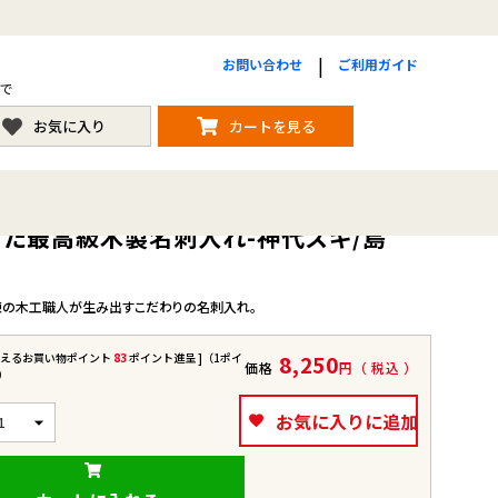
お問い合わせ
ご利用ガイド
まで
お気に入り
カートを見る
った最高級木製名刺入れ-神代スギ/島
熟練の木工職人が生み出すこだわりの名刺入れ。
使えるお買い物ポイント
83
ポイント進呈 ]（1ポイ
8,250
価格
税込
）
お気に入りに追加