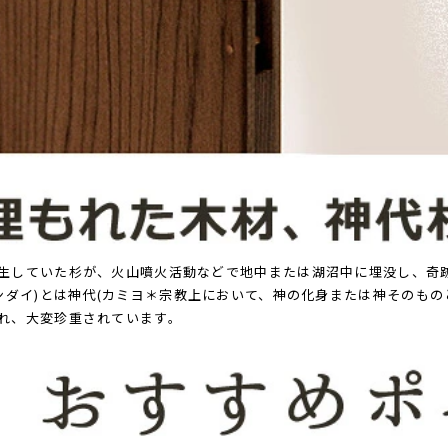
生していた杉が、火山噴火活動などで地中または湖沼中に埋没し、奇
ジンダイ)とは神代(カミヨ＊宗教上において、神の化身または神そのもの
れ、大変珍重されています。