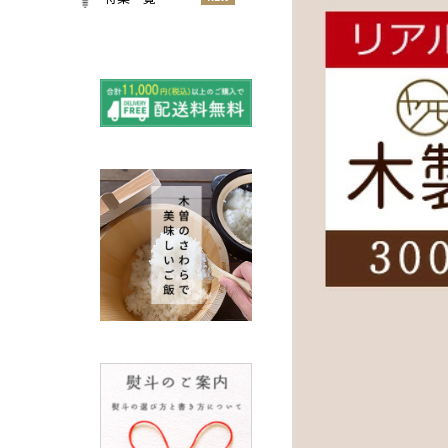
小物
春
NEW
すべての特集をみる
夏
再入荷のご案内
NEW
秋
よくある質問〈ほうき
NEW
冬
全般〉
棕櫚箒と江戸箒の選び
NEW
方
棕櫚箒と江戸箒の違い
NEW
江戸箒の特徴
NEW
棕櫚箒の特徴
NEW
箒で見直す暮らしの基
NEW
準
包丁のお手入れについて
ノスタルジックな肥前びーど
ろ
SUSgalleryと過ごす至福の時
間