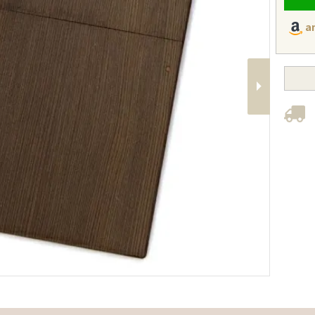
a
Next