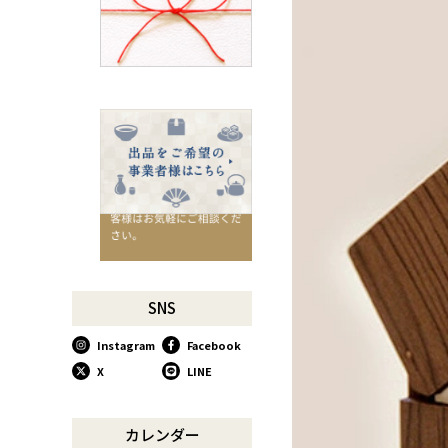
千切りピーラーで仕込んでみ
よう
星座マグでくつろぎのひとと
きを
コーヒーミルで格別な1杯を
味わう
行平鍋があればたいていのこ
とは大丈夫。
馬毛歯ブラシがオススメな理
由
お肉も野菜もキッチン鋏にお
任せ！
お祝い事に欠かせない「ミニ
SNS
鏡開き」
Instagram
Facebook
使い込んで育てる道具、卵焼
き鍋
X
LINE
木曽のさわらで美味しいご飯
リンゴのための魅せるナイフ
カレンダー
『pomme』