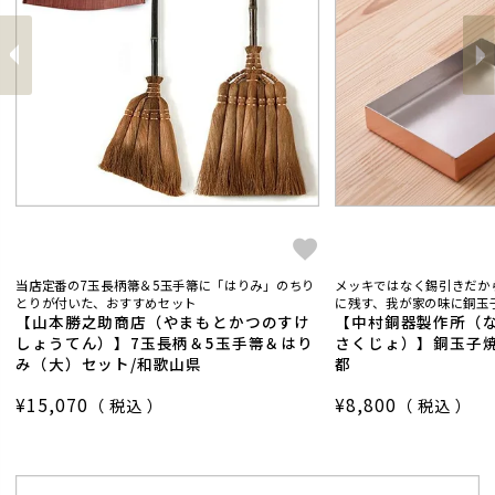
前
へ
へ
次
当店定番の7玉長柄箒＆5玉手箒に「はりみ」のちり
メッキではなく錫引きだか
とりが付いた、おすすめセット
に残す、我が家の味に銅玉子
【山本勝之助商店（やまもとかつのすけ
【中村銅器製作所（
しょうてん）】7玉長柄＆5玉手箒＆はり
さくじょ）】銅玉子焼
み（大）セット/和歌山県
都
¥
15,070
¥
8,800
税込
税込