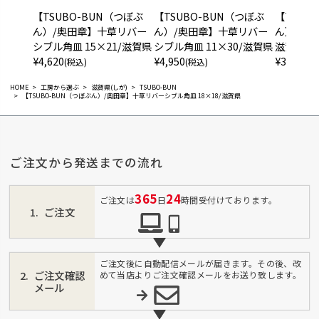
【TSUBO-BUN（つぼぶ
【TSUBO-BUN（つぼぶ
【TSUB
ん）/奥田章】十草リバー
ん）/奥田章】十草リバー
ん）/奥田
シブル角皿 15×21/滋賀県
シブル角皿 11×30/滋賀県
滋賀県
¥
4,620
¥
4,950
¥
3,520
(税込)
(税込)
(税
HOME
工房から選ぶ
滋賀県(しが)
TSUBO-BUN
【TSUBO-BUN（つぼぶん）/奥田章】十草リバーシブル角皿 18×18/滋賀県
ご注文から発送までの流れ
365
24
ご注文は
日
時間受付けております。
ご注文
ご注文後に自動配信メールが届きます。その後、改
ご注文確認
めて当店よりご注文確認メールをお送り致します。
メール