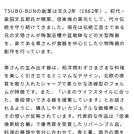
TSUBO-BUNの創業は文久2年（1862年）。初代・
奥田文五郎氏が開窯、信楽焼の窯元として、代々伝
統を守り続けてきました。現在は伝統工芸士である
兄の文悟さんが陶製浴槽や盆栽鉢などの大型陶器
を、弟である章さんが食器を中心とした小物陶器の
創作を行っています。
章さんの生み出す器は、和洋問わずさまざまな料理
を美しく引き立てるミニマムなデザイン。北欧の感
覚を取り入れたシャープで柔らかな流線型のフォル
ムが特徴です。また、「いまのライフスタイルに合っ
た、普段使いできる器を提案しています」とお話さ
れるように、購入しやすいカジュアルな価格帯にも
その想いが反映されています。代表的な作品は「信楽
焼新総合展」で優秀賞を受賞したリバーシブル皿。
料理の種類や気分に合わせて、表と裏、両方の面を