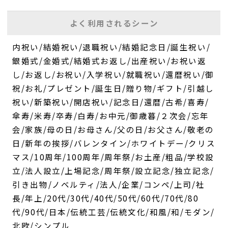
よく利用されるシーン
内祝い/結婚祝い/退職祝い/結婚記念日/誕生祝い/
銀婚式/金婚式/結婚式お返し/出産祝い/お祝い返
し/お返し/お祝い/入学祝い/就職祝い/還暦祝い/御
祝/お礼/プレゼント/誕生日/贈り物/ギフト/引越し
祝い/新築祝い/開店祝い/記念日/還暦/古希/喜寿/
傘寿/米寿/卒寿/白寿/お中元/御歳暮/２次会/忘年
会/家族/母の日/お母さん/父の日/お父さん/敬老の
日/新年の挨拶/バレンタイン/ホワイトデー/クリス
マス/10周年/100周年/周年祭/お土産/粗品/学校設
立/法人設立/上場記念/周年祭/設立記念/独立記念/
引き出物/ノベルティ/法人/企業/コンペ/上司/社
長/年上/20代/30代/40代/50代/60代/70代/80
代/90代/日本/伝統工芸/伝統文化/和風/和/モダン/
北欧/シンプル