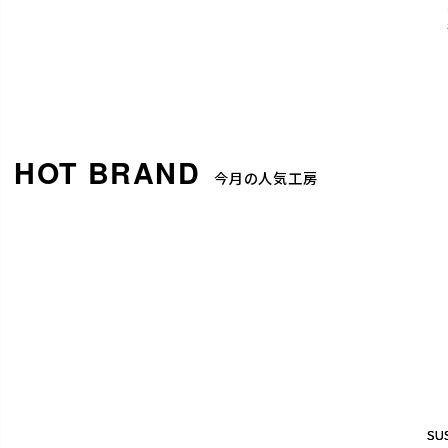
今月の人気工房
SUS
SUS