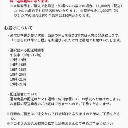
料・送料無料になります。
※大型商品をご購入で北海道・沖縄へのお届けの場合、11,000円（税込）
以上のお求めでも別途送料がかかります。 ※商品代金11,000円（税
込）以下の場合は代引手数料は330円かかります。
お届けについて
・通常は準備が整い次第、当店の休日を除き2営業日以内に発送致します。
「できるだけ早い日程」をお選びいただければ最短でお届けいたします。
・選択出来る配送時間帯
午前中（8時～12時）
12時-14時
14時-16時
16時-18時
18時-20時
18時-21時
19時-21時
・配送業者について
通常商品の配送はヤマト運輸・佐川急便にて、お手元へお届け致します。
お客様の配送業者のご指定はできませんのでご了承くださいませ。
※日時のご指定はご注文から 7 日後以降となりますので予めご了承くださ
い。
※ネコポスの場合お時間の指定は出来ませんので予めご了承ください。