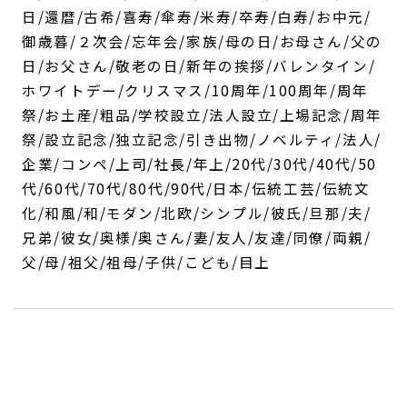
日/還暦/古希/喜寿/傘寿/米寿/卒寿/白寿/お中元/
御歳暮/２次会/忘年会/家族/母の日/お母さん/父の
日/お父さん/敬老の日/新年の挨拶/バレンタイン/
ホワイトデー/クリスマス/10周年/100周年/周年
祭/お土産/粗品/学校設立/法人設立/上場記念/周年
祭/設立記念/独立記念/引き出物/ノベルティ/法人/
企業/コンペ/上司/社長/年上/20代/30代/40代/50
代/60代/70代/80代/90代/日本/伝統工芸/伝統文
化/和風/和/モダン/北欧/シンプル/彼氏/旦那/夫/
兄弟/彼女/奥様/奥さん/妻/友人/友達/同僚/両親/
父/母/祖父/祖母/子供/こども/目上