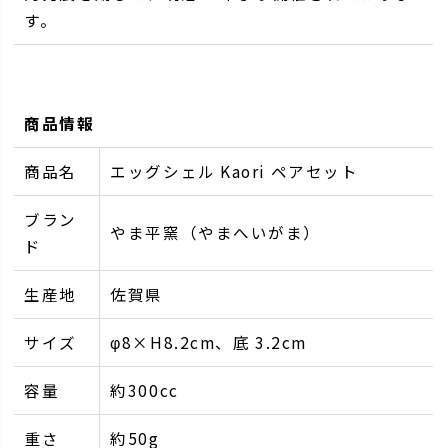
す。
商品情報
商品名
エッグシェル Kaori ペアセット
ブラン
やま平窯（やまへいがま）
ド
生産地
佐賀県
サイズ
φ8×H8.2cm、底 3.2cm
容量
約300cc
重さ
約50g