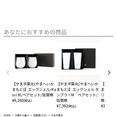
あなたにおすすめの商品
【やま平窯元(やまへいか
【やま平窯元(やまへいか
【やま平
まもと)】エッグシェル/Ka
まもと)】エッグシェル タ
まもと)
ori M/ペアセット/佐賀県
ンブラーM ペアセット/
リーズ タ
¥
9,240
佐賀県
県
(税込)
¥
7,392
¥
3,696
(税込)
(税
HOME
工房から選ぶ
佐賀県(さが)
やま平窯元