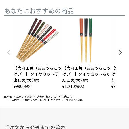
あなたにおすすめの商品
【大内工芸（おおうちこう
【大内工芸（おおうちこう
【大内工
げい）】 ダイヤカット研
げい）】ダイヤカットちゃ
げい）】
出し箸/大分県
んこ箸/大分県
り箸/大
¥
990
¥
1,210
¥
990
(税込)
(税込)
(税込
HOME
工房から選ぶ
大分県(おおいた)
大内工芸
【大内工芸（おおうちこうげい）】ダイヤカット夫婦箸/大分県
ご注文から発送までの流れ