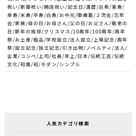
祝い/新築祝い/開店祝い/記念日/還暦/古希/喜寿/
傘寿/米寿/卒寿/白寿/お中元/御歳暮/２次会/忘年
会/家族/母の日/お母さん/父の日/お父さん/敬老の
日/新年の挨拶/クリスマス/10周年/100周年/周年
祭/お土産/粗品/学校設立/法人設立/上場記念/周年
祭/設立記念/独立記念/引き出物/ノベルティ/法人/
企業/コンペ/上司/社長/年上/日本/伝統工芸/伝統
文化/和風/和/モダン/シンプル
人気カテゴリ検索