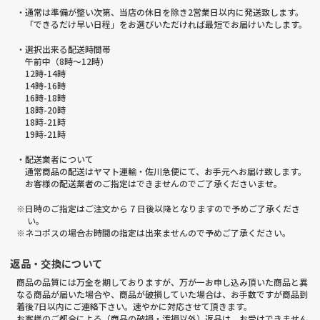
・通常は準備が整い次第、当店の休日を除き2営業日以内に発送致します。
「できるだけ早い日程」をお選びいただければ最短でお届けいたします。
・選択出来る配送時間帯
午前中（8時～12時）
12時-14時
14時-16時
16時-18時
18時-20時
18時-21時
19時-21時
・配送業者について
通常商品の配送はヤマト運輸・佐川急便にて、お手元へお届け致します。
お客様の配送業者のご指定はできませんのでご了承くださいませ。
※日時のご指定はご注文から 7 日後以降となりますので予めご了承くださ
い。
※ネコポスの場合お時間の指定は出来ませんので予めご了承ください。
返品・交換について
商品の品質には万全を期しておりますが、万が一お申し込み頂いた商品と異
なる商品が届いた場合や、商品が破損していた場合は、お手数ですが商品到
着後7日以内にご連絡下さい。速やかに対応させて頂きます。
お客様のご都合による（商品の破損・汚損以外）返品は、お受けできません