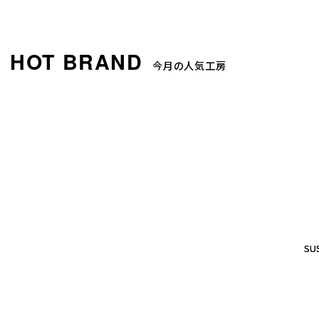
今月の人気工房
SUS
SUS