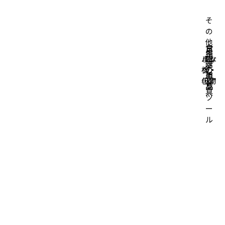
そ
の
他
台
食
掃
生
キ
バッ
まな
所
卓
除
活
ッ
グ・
板・
の
の
道
用
チ
小物
包丁
道
道
具
品
ン
具
具
ツ
ー
ル