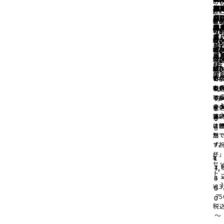
の
の
兵
兵
(男
兵
県
県
県
県
や
出
祝
い/
い/
お
祝
KI
菰
YO
断
断
県
県
の
県
/兵
/兵
い/
兵
兵
い/
い/
/菰
（
」/
¥
¥
¥
¥
10
10
10
10
最
最
子/
庫
庫
兵
県
県
兵
兵
樽
も
菰
¥
¥
10
10
で
で
特
78
78
78
78
女
県
県
県
（
る
（
¥
¥
¥
¥
10
10
10
10
が
が
な
78
78
税
税
税
税
子)
も
/兵
も
¥
¥
¥
10
10
10
紙
紙
レ
〜
〜
〜
〜
78
78
78
78
税
税
兵
る
庫
る
（
（
日
〜
〜
78
78
78
税
税
税
税
県
/兵
/兵
¥
10
紙
紙
記
〜
〜
〜
〜
税
税
税
庫
庫
¥
1
を
を
日
〜
〜
〜
78
¥
¥
1
10
ら
ら
お
0,
税
て
て
に
0,
〜
78
7
そ
そ
ミ
税
7
8
違
違
鏡
〜
8
0
は
は
き
0
然
然
別
す
す
「
杯
¥
¥
1
1
セ
7,
4,
ト
6
3
¥
13
0
0
75
0
0
税
〜