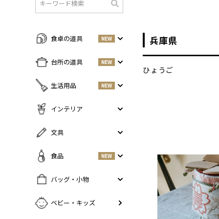
検
索
兵庫県
食卓の道具
NEW
すべての商品をみる
台所の道具
NEW
ひょうご
皿・プレート
NEW
すべての商品をみる
生活用品
NEW
丼・小鉢
調味料入れ
お茶碗・汁椀
NEW
すべての商品をみる
インテリア
鍋・フライパン
NEW
お箸・カトラリー
掃除道具
調理器具
NEW
すべての商品をみる
文具
グラス・タンブラー
NEW
美容ケア
NEW
まな板・包丁
小物入れ
マグ・カップ・ソーサー
ガーデニング
すべての商品をみる
食品
NEW
保存容器
香・ろうそく
トレイ・コースター・鍋しき
ペンケース
ふきん・布もの
花器
お弁当グッズ
すべての商品を見る
バッグ・小物
PCアクセサリー
その他キッチンツール
インテリア雑貨
酒器
調味料
NEW
その他
すべての商品をみる
ベビー・キッズ
ポット・鉄瓶
コーヒー
NEW
カバン・小物入れ