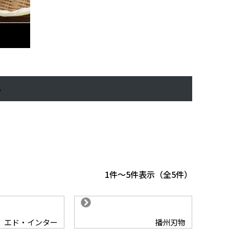
る
1
-
5
件表示
5
エド・インター
播州刃物