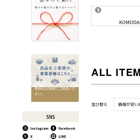
ろ
SUSgalleryと過ごす至福の時
間
KOMODA
千切りピーラーで仕込んでみ
よう
星座マグでくつろぎのひとと
きを
コーヒーミルで格別な1杯を
味わう
行平鍋があればたいていのこ
とは大丈夫。
馬毛歯ブラシがオススメな理
由
お肉も野菜もキッチン鋏にお
並び替え
価格が安い
任せ！
お祝い事に欠かせない「ミニ
SNS
鏡開き」
Instagram
Facebook
使い込んで育てる道具、卵焼
き鍋
X
LINE