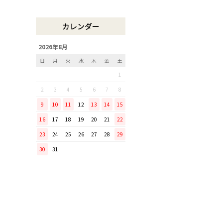
木曽のさわらで美味しいご飯
リンゴのための魅せるナイフ
カレンダー
『pomme』
「毎日納豆を食べていま
2026年8月
す！」という方に、ぜひ使っ
日
月
火
水
木
金
土
てほしい山只華陶苑の納豆鉢
1
調理から盛り付けまでこなす
「寿 菜箸」は、とても優秀
2
3
4
5
6
7
8
な台所道具！
9
10
11
12
13
14
15
和の美しさを醸す志津刃物製
16
17
18
19
20
21
22
作所のペティナイフ「ゆり
23
24
25
26
27
28
29
ミニパンのお手入れ方法
30
31
ミニパン（大）で料理を楽し
もう！
ふわふわの卵焼きを焼こう！
刃物の日用品
無駄がなく、美しい鉄肌。
手放せなくなる“キッチン用