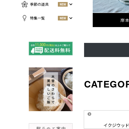
急須・湯呑
お酒
NEW
季節の道具
NEW
名刺入れ・カードケース
その他
お茶
NEW
傘
すべての商品をみる
特集一覧
NEW
岸
小物
春
NEW
すべての特集をみる
夏
再入荷のご案内
NEW
秋
よくある質問〈ほうき
NEW
冬
全般〉
棕櫚箒と江戸箒の選び
NEW
方
棕櫚箒と江戸箒の違い
NEW
江戸箒の特徴
NEW
棕櫚箒の特徴
NEW
箒で見直す暮らしの基
NEW
準
包丁のお手入れについて
ノスタルジックな肥前びーど
イクジウッ