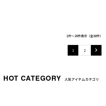
1
-
20
件表示
38
1
2
人気アイテムカテゴリ