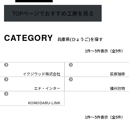
TOPページでおすすめ工房を見る
兵庫県(ひょうご)を探す
1
-
5
件表示
5
イクジウッド株式会社
萩原珈琲
エド・インター
播州刃物
KOMODARU-LINK
1
-
5
件表示
5