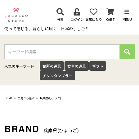
検索
ログイン
お気に入り
CART
MENU
使って感じる、暮らしに届く、日本の手しごと
検
索
人気のキーワード
台所の道具
食卓の道具
ギフト
チタンタンブラー
HOME
工房から選ぶ
兵庫県(ひょうご)
兵庫県(ひょうご)