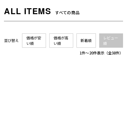
すべての商品
価格が安
価格が高
レビュー
並び替え
新着順
い順
い順
順
1
-
20
件表示
38