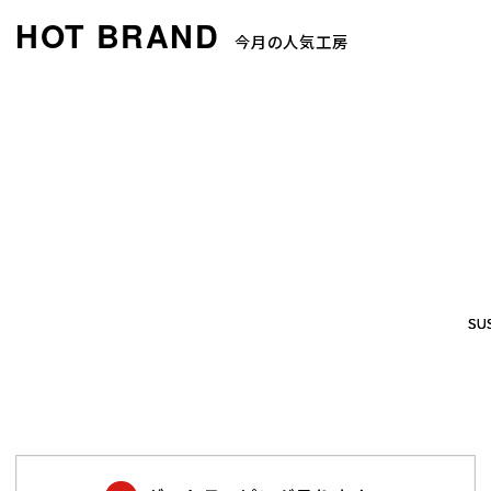
今月の人気工房
SUS
SUS