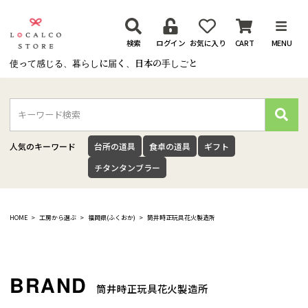
検索
ログイン
お気に入り
CART
MENU
使って感じる、暮らしに届く、日本の手しごと
検
索
人気のキーワード
台所の道具
食卓の道具
ギフト
チタンタンブラー
HOME
工房から選ぶ
福岡県(ふくおか)
筒井時正玩具花火製造所
筒井時正玩具花火製造所