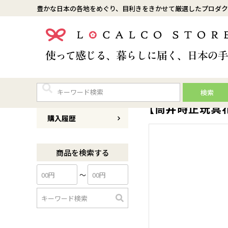
豊かな日本の各地をめぐり、目利きをきかせて厳選したプロダク
検索
商品番号
0136T012
【筒井時正玩具
購入履歴
商品を検索する
〜
検
索