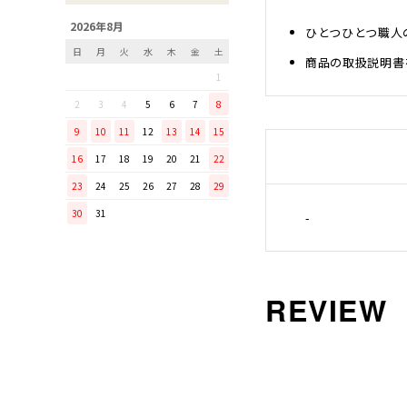
「毎日納豆を食べていま
2026年8月
ひとつひとつ職人
す！」という方に、ぜひ使っ
日
月
火
水
木
金
土
てほしい山只華陶苑の納豆鉢
商品の取扱説明書
1
調理から盛り付けまでこなす
「寿 菜箸」は、とても優秀
2
3
4
5
6
7
8
な台所道具！
9
10
11
12
13
14
15
和の美しさを醸す志津刃物製
16
17
18
19
20
21
22
作所のペティナイフ「ゆり
23
24
25
26
27
28
29
ミニパンのお手入れ方法
30
31
ミニパン（大）で料理を楽し
-
もう！
ふわふわの卵焼きを焼こう！
刃物の日用品
無駄がなく、美しい鉄肌。
手放せなくなる“キッチン用
品”
material WOOD