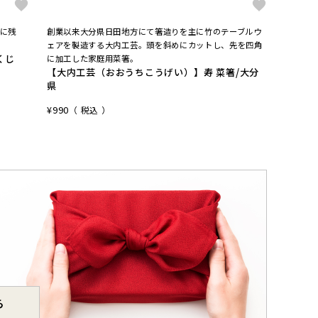
に残
創業以来大分県日田地方にて箸造りを主に竹のテーブルウ
プロが愛
【大矢
ェアを製造する大内工芸。頭を斜めにカットし、先を四角
くじ
4番両
に加工した家庭用菜箸。
【大内工芸（おおうちこうげい）】寿 菜箸/大分
¥
10,45
県
¥
990
税込
ら