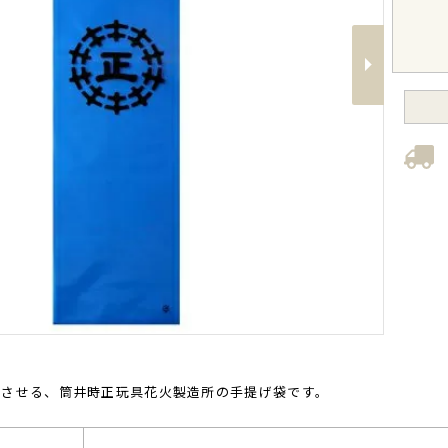
Next
こさせる、筒井時正玩具花火製造所の手提げ袋です。