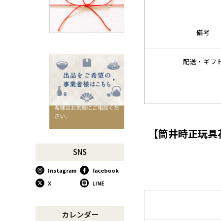
千切りピーラーで仕込んでみ
よう
星座マグでくつろぎのひとと
備考
きを
コーヒーミルで格別な1杯を
配送・ギフ
味わう
行平鍋があればたいていのこ
とは大丈夫。
馬毛歯ブラシがオススメな理
由
お肉も野菜もキッチン鋏にお
【筒井時正玩具
任せ！
お祝い事に欠かせない「ミニ
SNS
鏡開き」
Instagram
Facebook
使い込んで育てる道具、卵焼
き鍋
X
LINE
木曽のさわらで美味しいご飯
リンゴのための魅せるナイフ
カレンダー
『pomme』