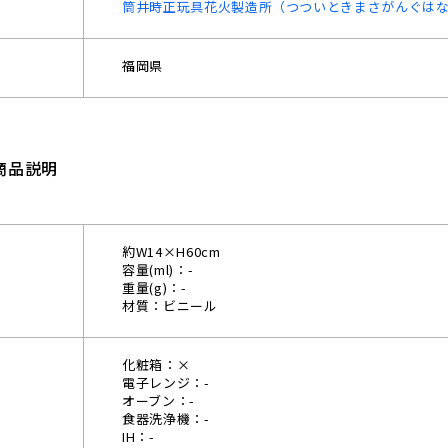
筒井時正玩具花火製造所（つついときまさがんぐは
福岡県
商品説明
約W14×H60cm
容量(ml)：-
重量(g)：-
材質：ビニール
化粧箱：×
電子レンジ：-
オーブン：-
食器洗浄機：-
IH：-