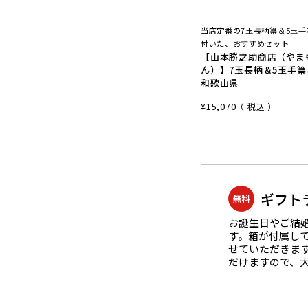
当店定番の7玉長柄箒＆5玉
付いた、おすすめセット
【山本勝之助商店（やま
ん）】7玉長柄＆5玉手箒
和歌山県
¥
15,070
税込
ギフト
無料
お誕生日やご結
す。箱が付属し
せていただきま
だけますので、