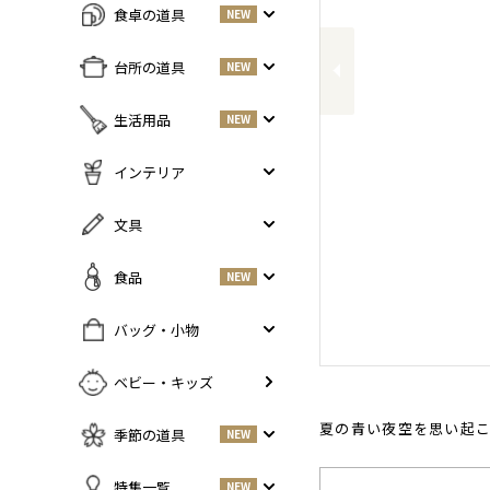
食卓の道具
NEW
Previous
すべての商品をみる
台所の道具
NEW
皿・プレート
NEW
すべての商品をみる
生活用品
NEW
丼・小鉢
調味料入れ
お茶碗・汁椀
NEW
すべての商品をみる
インテリア
鍋・フライパン
NEW
お箸・カトラリー
掃除道具
調理器具
NEW
すべての商品をみる
文具
グラス・タンブラー
NEW
美容ケア
NEW
まな板・包丁
小物入れ
マグ・カップ・ソーサー
ガーデニング
すべての商品をみる
食品
NEW
保存容器
香・ろうそく
トレイ・コースター・鍋しき
ペンケース
ふきん・布もの
花器
お弁当グッズ
すべての商品を見る
バッグ・小物
PCアクセサリー
その他キッチンツール
インテリア雑貨
酒器
調味料
NEW
その他
すべての商品をみる
ベビー・キッズ
ポット・鉄瓶
コーヒー
NEW
カバン・小物入れ
急須・湯呑
お酒
NEW
夏の青い夜空を思い起
季節の道具
NEW
名刺入れ・カードケース
その他
お茶
NEW
傘
すべての商品をみる
特集一覧
NEW