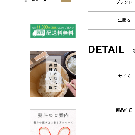
ブランド
小物
春
NEW
すべての特集をみる
夏
生産地
再入荷のご案内
NEW
秋
よくある質問〈ほうき
NEW
冬
全般〉
棕櫚箒と江戸箒の選び
NEW
方
棕櫚箒と江戸箒の違い
NEW
江戸箒の特徴
NEW
サイズ
棕櫚箒の特徴
NEW
箒で見直す暮らしの基
NEW
準
包丁のお手入れについて
商品詳細
ノスタルジックな肥前びーど
ろ
SUSgalleryと過ごす至福の時
間