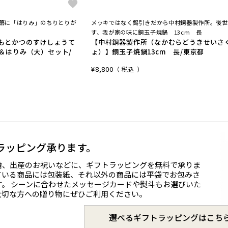
手箒に「はりみ」のちりとりが
メッキではなく錫引きだから中村銅器製作所。後世
す、我が家の味に銅玉子焼鍋 13cm 長
もとかつのすけしょうて
【中村銅器製作所（なかむらどうきせいさ
＆はりみ（大）セット/
ょ）】銅玉子焼鍋13cm 長/東京都
¥
8,800
税込
ラッピング承ります。
婚、出産のお祝いなどに、ギフトラッピングを無料で承りま
ている商品には包装紙、それ以外の商品には平袋でお包みさ
す。 シーンに合わせたメッセージカードや熨斗もお選びいた
大切な方への贈り物にぜひご利用ください。
選べるギフトラッピングはこち