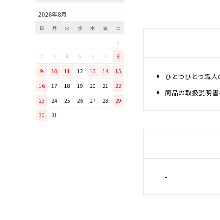
「毎日納豆を食べていま
2026年8月
す！」という方に、ぜひ使っ
日
月
火
水
木
金
土
てほしい山只華陶苑の納豆鉢
1
調理から盛り付けまでこなす
「寿 菜箸」は、とても優秀
2
3
4
5
6
7
8
な台所道具！
9
10
11
12
13
14
15
ひとつひとつ職人
和の美しさを醸す志津刃物製
16
17
18
19
20
21
22
作所のペティナイフ「ゆり
商品の取扱説明書
23
24
25
26
27
28
29
ミニパンのお手入れ方法
30
31
ミニパン（大）で料理を楽し
もう！
ふわふわの卵焼きを焼こう！
刃物の日用品
無駄がなく、美しい鉄肌。
-
手放せなくなる“キッチン用
品”
material WOOD