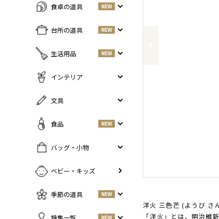
食卓の道具
NEW
Previous
すべての商品をみる
台所の道具
NEW
皿・プレート
NEW
すべての商品をみる
生活用品
NEW
丼・小鉢
調味料入れ
お茶碗・汁椀
NEW
すべての商品をみる
インテリア
鍋・フライパン
NEW
お箸・カトラリー
掃除道具
調理器具
NEW
すべての商品をみる
文具
グラス・タンブラー
NEW
美容ケア
NEW
まな板・包丁
小物入れ
マグ・カップ・ソーサー
ガーデニング
すべての商品をみる
食品
NEW
保存容器
香・ろうそく
トレイ・コースター・鍋しき
ペンケース
ふきん・布もの
花器
お弁当グッズ
すべての商品を見る
バッグ・小物
PCアクセサリー
その他キッチンツール
インテリア雑貨
酒器
調味料
NEW
その他
すべての商品をみる
ベビー・キッズ
ポット・鉄瓶
コーヒー
NEW
カバン・小物入れ
急須・湯呑
お酒
NEW
季節の道具
NEW
名刺入れ・カードケース
その他
お茶
洋火 三色芒 (ようび 
NEW
傘
すべての商品をみる
「洋火」とは、明治維
特集一覧
NEW