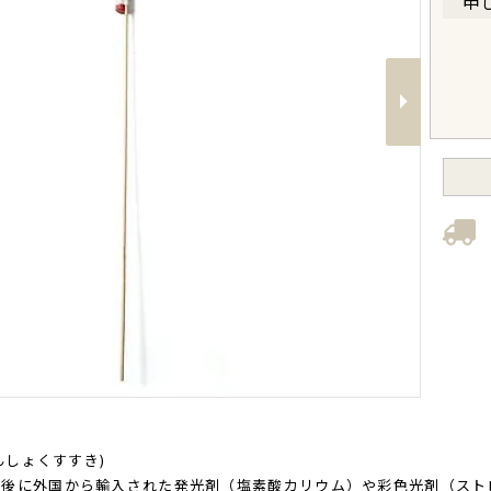
申
Next
さんしょくすすき)
新後に外国から輸入された発光剤（塩素酸カリウム）や彩色光剤（スト