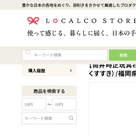
豊かな日本の各地をめぐり、目利きをきかせて厳選したプロダク
検索
商品番号
0136T008
【筒井時正玩具花
購入履歴
くすすき）/福岡
商品を検索する
〜
検
索