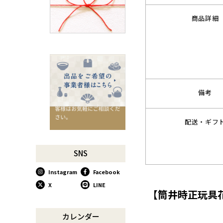
千切りピーラーで仕込んでみ
よう
商品詳細
星座マグでくつろぎのひとと
きを
コーヒーミルで格別な1杯を
味わう
行平鍋があればたいていのこ
とは大丈夫。
備考
馬毛歯ブラシがオススメな理
由
配送・ギフ
お肉も野菜もキッチン鋏にお
任せ！
お祝い事に欠かせない「ミニ
SNS
鏡開き」
Instagram
Facebook
使い込んで育てる道具、卵焼
き鍋
X
LINE
【筒井時正玩具
木曽のさわらで美味しいご飯
リンゴのための魅せるナイフ
カレンダー
『pomme』