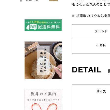
能になった花火のことで
小物
春
NEW
すべての特集をみる
夏
※ 塩素酸カリウムは危
再入荷のご案内
NEW
秋
よくある質問〈ほうき
NEW
冬
全般〉
ブランド
棕櫚箒と江戸箒の選び
NEW
方
生産地
棕櫚箒と江戸箒の違い
NEW
江戸箒の特徴
NEW
棕櫚箒の特徴
NEW
箒で見直す暮らしの基
NEW
準
包丁のお手入れについて
ノスタルジックな肥前びーど
サイズ
ろ
SUSgalleryと過ごす至福の時
間