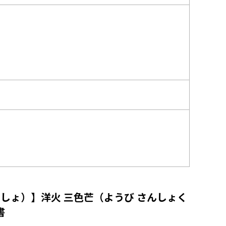
しょ）】洋火 三色芒（ようび さんしょく
書