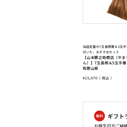
当店定番の7玉長柄箒＆5玉
付いた、おすすめセット
【山本勝之助商店（やま
ん）】7玉長柄＆5玉手箒
和歌山県
¥
15,070
税込
ギフト
無料
お誕生日やご結