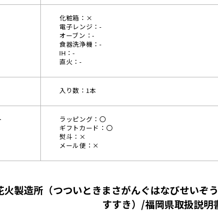
化粧箱：×
電子レンジ：-
オーブン：-
食器洗浄機：-
IH：-
直火：-
入り数：1本
ト
ラッピング：〇
ギフトカード：〇
熨斗：×
メール便：×
花火製造所（つついときまさがんぐはなびせいぞう
すすき）/福岡県取扱説明