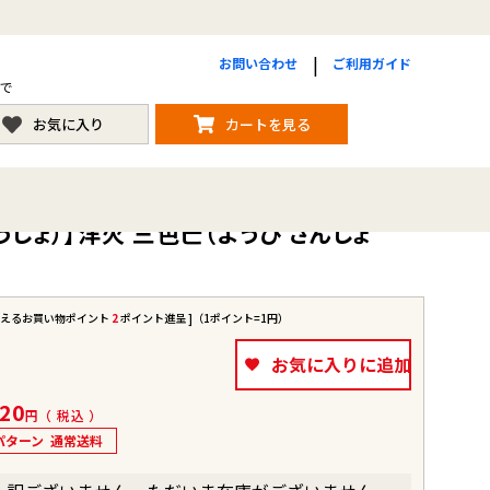
お問い合わせ
ご利用ガイド
まで
お気に入り
カートを見る
ょ）】洋火 三色芒（ようび さんしょ
使えるお買い物ポイント
2
ポイント進呈 ]（1ポイント=1円）
お気に入りに追加
20
税込
パターン
通常送料