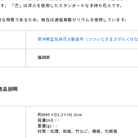
す。 「芒」は洋火を使用したスタンダードな手持ち花火です。
険な物質であるため、現在は過塩素酸カリウムを使用しています。
筒井時正玩具花火製造所（つついときまさがんぐは
福岡県
商品説明
約W45×D1.2×H1.2cm
容量(ml)：-
重量(g)：-
材質：松煙、和紙、竹ひご、廃紙、化粧紙