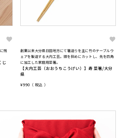
に残
創業以来大分県日田地方にて箸造りを主に竹のテーブルウ
プロが愛
【大矢
ェアを製造する大内工芸。頭を斜めにカットし、先を四角
くじ
4番両
に加工した家庭用菜箸。
【大内工芸（おおうちこうげい）】寿 菜箸/大分
¥
10,45
県
¥
990
税込