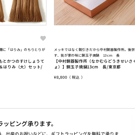
手箒に「はりみ」のちりとりが
メッキではなく錫引きだから中村銅器製作所。後世
す、我が家の味に銅玉子焼鍋 13cm 長
もとかつのすけしょうて
【中村銅器製作所（なかむらどうきせいさ
＆はりみ（大）セット/
ょ）】銅玉子焼鍋13cm 長/東京都
¥
8,800
税込
ラッピング承ります。
婚、出産のお祝いなどに、ギフトラッピングを無料で承りま