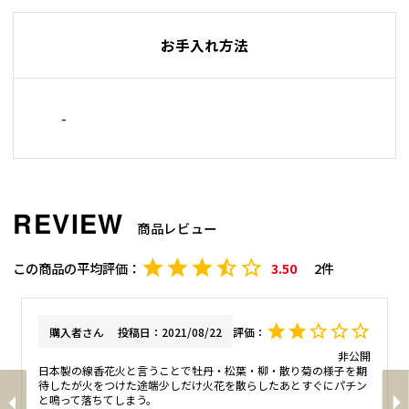
お手入れ方法
-
商品レビュー
3.50
2
購入者
投稿日
2021/08/22
非公開
日本製の線香花火と言うことで牡丹・松葉・柳・散り菊の様子を期
待したが火をつけた途端少しだけ火花を散らしたあとすぐにパチン
と鳴って落ちてしまう。
