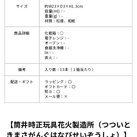
サイズ
約W23×D3×H1.3cm
容量(ml)：-
重量(g)：-
材質：松煙、和紙
商品詳細
化粧箱：○
電子レンジ：-
オーブン：-
食器洗浄機：-
IH：-
直火：-
備考
入り数：15本（１箱当たり）
配送・ギフト
ラッピング：〇
ギフトカード：〇
熨斗：〇
メール便：×
【筒井時正玩具花火製造所（つついと
きまさがんぐはなびせいぞうしょ）】