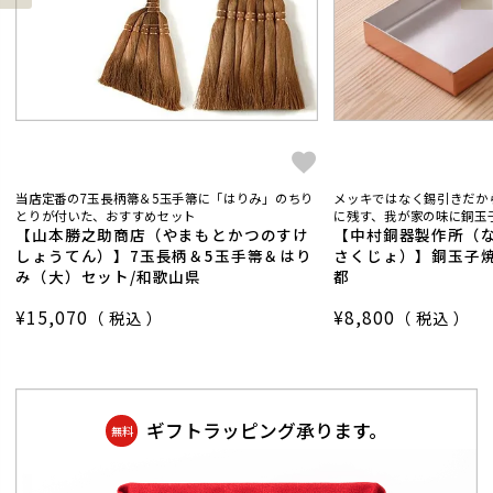
当店定番の7玉長柄箒＆5玉手箒に「はりみ」のちり
メッキではなく錫引きだか
とりが付いた、おすすめセット
に残す、我が家の味に銅玉子
【山本勝之助商店（やまもとかつのすけ
【中村銅器製作所（
しょうてん）】7玉長柄＆5玉手箒＆はり
さくじょ）】銅玉子焼
み（大）セット/和歌山県
都
¥
15,070
¥
8,800
税込
税込
ギフトラッピング承ります。
無料