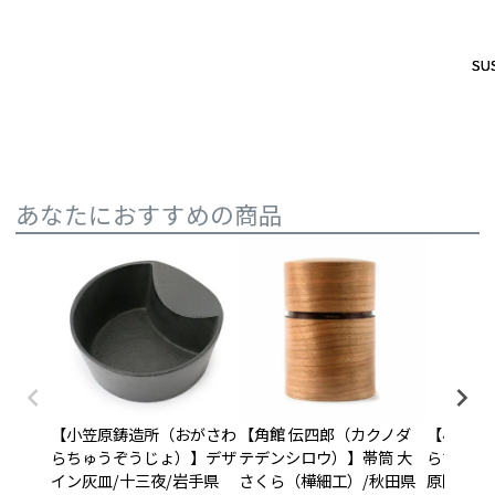
SUS
SUS
あなたにおすすめの商品
【小笠原鋳造所（おがさわ
【角館 伝四郎（カクノダ
【小笠原
らちゅうぞうじょ）】デザ
テデンシロウ）】帯筒 大
らちゅう
イン灰皿/十三夜/岩手県
さくら（樺細工）/秋田県
原陸兆作