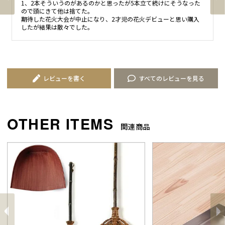
1、2本そういうのがあるのかと思ったが5本立て続けにそうなった
ので頭にきて他は捨てた。

期待した花火大会が中止になり、2才児の花火デビューと思い購入
したが結果は散々でした。
レビューを書く
すべてのレビューを見る
関連商品
前
へ
へ
次