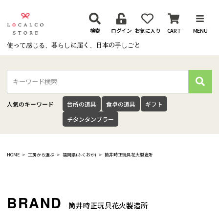
検索
ログイン
お気に入り
CART
MENU
使って感じる、暮らしに届く、日本の手しごと
検
索
人気のキーワード
台所の道具
食卓の道具
ギフト
チタンタンブラー
HOME
工房から選ぶ
福岡県(ふくおか)
筒井時正玩具花火製造所
筒井時正玩具花火製造所