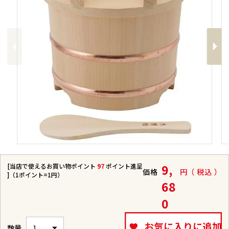
Previous
Next
[当店で使えるお買い物ポイント
97
ポイント進呈
9,
価格
税込
]（1ポイント=1円）
68
0
お気に入りに追加