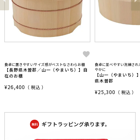
へ
次
食卓に置きやすいサイズ感がベストなさわらお櫃
食卓に並べやすい洗練され
【長野県木曽郡／山一（やまいち）】自
やかに
【山一（やまいち）】匠
在のお櫃
県木曽郡
¥
26,400
税込
¥
25,300
税込
ギフトラッピング承ります。
無料