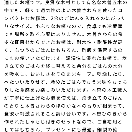
適したお櫃です。良質な木材として有名な木曽五木の
中でも、軽くて通気性のよい木曽さわらを使ったコ
ンパクトなお櫃は、2合のごはんを入れるのにぴった
りなサイズ。小ぶりなお櫃なので、食卓でも冷蔵庫
でも場所を取る心配はありません。木曽さわらの希
少な柾目材からできたお櫃は、耐水性・耐酸性が高
く、ふつうのごはんはもちろん、酢飯を保管するの
にもお使いいただけます。調湿性に優れたお櫃で、炊
き立てのごはんを移し替えると余分なごはんの水分
を吸水し、おいしさをそのままキープ。乾燥したり、
べたついたりせず、冷めたごはんでもうま味やもっち
りした食感をお楽しみいただけます。木曽の木工職人
が丁寧に仕上げたお櫃を使えば、炊き立てのごはん
の香りと木曽さわらのほのかな木の香りが相まって、
食欲が刺激されること請け合いです。木曽ひのきから
作られたしゃもじ付きのセットなので、ご自宅用と
してはもちろん、プレゼントにも最適。銅製の箍