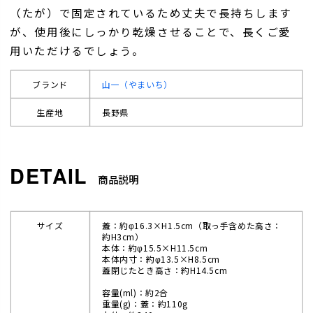
（たが）で固定されているため丈夫で長持ちします
が、使用後にしっかり乾燥させることで、長くご愛
用いただけるでしょう。
ブランド
山一（やまいち）
生産地
長野県
商品説明
サイズ
蓋：約φ16.3×H1.5cm（取っ手含めた高さ：
約H3cm）
本体：約φ15.5×H11.5cm
本体内寸：約φ13.5×H8.5cm
蓋閉じたとき高さ：約H14.5cm
容量(ml)：約2合
重量(g)：蓋：約110g