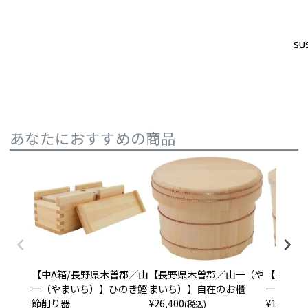
SUS
SUS
あなたにおすすめの商品
【中A箱/長野県木曽郡／山
【長野県木曽郡／山一（や
【24cm
一（やまいち）】ひのき鰹
まいち）】自在のお櫃
一（やま
節削り器
¥
26,400
¥
17,600
(税込)
(