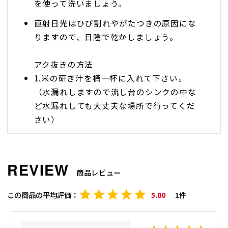
を使って洗いましょう。
直射日光はひび割れやがたつきの原因にな
りますので、日陰で乾かしましょう。
アク抜きの方法
1.米の研ぎ汁を桶一杯に入れて下さい。
（水漏れしますので流し台のシンクの中な
ど水漏れしても大丈夫な場所で行ってくだ
さい）
2.研ぎ汁がいっぱいになったら、そのまま2
～3時間ほど放置してください。（木が
商品レビュー
痛むので長時間放置しない）
3.水洗いして、よく水分をふき取り陰干し
5.00
1
して下さい。