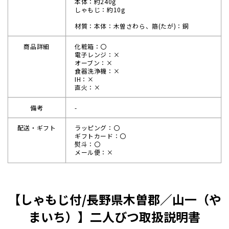
本体：約240g
しゃもじ：約10g
材質：本体：木曽さわら、箍(たが)：銅
商品詳細
化粧箱：〇
電子レンジ：×
オーブン：×
食器洗浄機：×
IH：×
直火：×
備考
-
配送・ギフト
ラッピング：〇
ギフトカード：〇
熨斗：〇
メール便：×
【しゃもじ付/長野県木曽郡／山一（や
まいち）】二人びつ取扱説明書