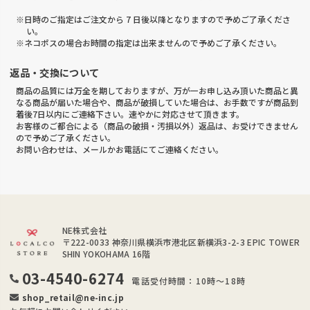
※日時のご指定はご注文から 7 日後以降となりますので予めご了承くださ
い。
※ネコポスの場合お時間の指定は出来ませんので予めご了承ください。
返品・交換について
商品の品質には万全を期しておりますが、万が一お申し込み頂いた商品と異
なる商品が届いた場合や、商品が破損していた場合は、お手数ですが商品到
着後7日以内にご連絡下さい。速やかに対応させて頂きます。
お客様のご都合による（商品の破損・汚損以外）返品は、お受けできません
ので予めご了承ください。
お問い合わせは、メールかお電話にてご連絡ください。
NE株式会社
〒222-0033
神奈川県横浜市港北区新横浜3-2-3 EPIC TOWER
SHIN YOKOHAMA 16階
03-4540-6274
電話受付時間：10時～18時
shop_retail@ne-inc.jp