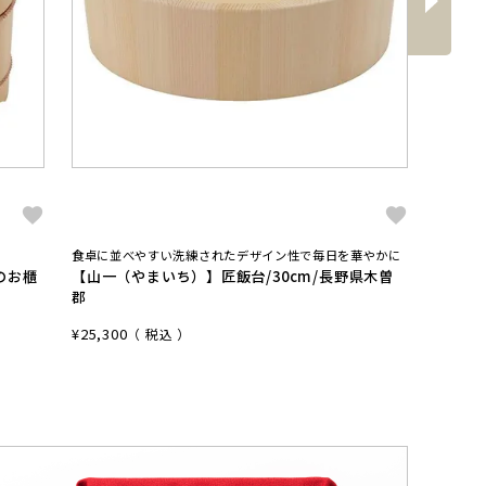
次
食卓に並べやすい洗練されたデザイン性で毎日を華やかに
コンパク
のお櫃
【山一（やまいち）】匠飯台/30cm/長野県木曽
【しゃ
郡
二人び
¥
25,300
¥
9,680
税込