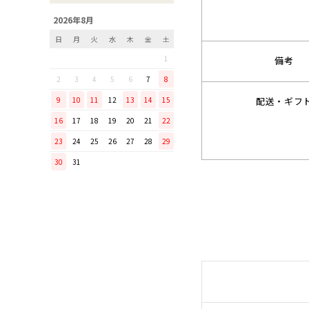
「毎日納豆を食べていま
2026年8月
す！」という方に、ぜひ使っ
日
月
火
水
木
金
土
てほしい山只華陶苑の納豆鉢
1
備考
調理から盛り付けまでこなす
「寿 菜箸」は、とても優秀
2
3
4
5
6
7
8
な台所道具！
配送・ギフ
9
10
11
12
13
14
15
和の美しさを醸す志津刃物製
16
17
18
19
20
21
22
作所のペティナイフ「ゆり
23
24
25
26
27
28
29
ミニパンのお手入れ方法
30
31
ミニパン（大）で料理を楽し
もう！
ふわふわの卵焼きを焼こう！
刃物の日用品
無駄がなく、美しい鉄肌。
手放せなくなる“キッチン用
品”
material WOOD