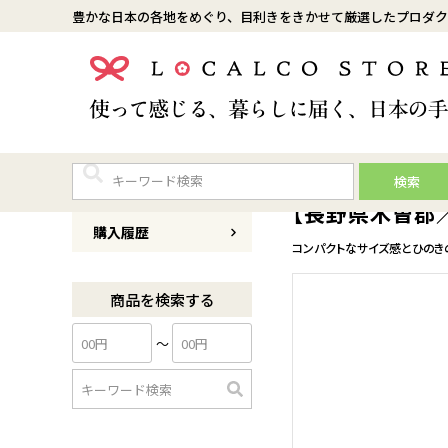
豊かな日本の各地をめぐり、目利きをきかせて厳選したプロダク
検索
商品番号
0149Y002
【長野県木曽郡
購入履歴
コンパクトなサイズ感とひのき
商品を検索する
〜
検
索