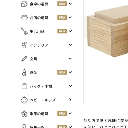
食卓の道具
NEW
Previous
すべての商品をみる
台所の道具
NEW
皿・プレート
NEW
すべての商品をみる
生活用品
NEW
丼・小鉢
調味料入れ
お茶碗・汁椀
NEW
すべての商品をみる
インテリア
鍋・フライパン
NEW
お箸・カトラリー
掃除道具
調理器具
NEW
すべての商品をみる
文具
グラス・タンブラー
NEW
美容ケア
NEW
まな板・包丁
小物入れ
マグ・カップ・ソーサー
ガーデニング
すべての商品をみる
食品
NEW
保存容器
香・ろうそく
トレイ・コースター・鍋しき
ペンケース
ふきん・布もの
花器
お弁当グッズ
すべての商品を見る
バッグ・小物
PCアクセサリー
その他キッチンツール
インテリア雑貨
酒器
調味料
NEW
その他
すべての商品をみる
ベビー・キッズ
ポット・鉄瓶
コーヒー
NEW
カバン・小物入れ
急須・湯呑
お酒
NEW
季節の道具
NEW
名刺入れ・カードケース
その他
お茶
NEW
削り方で味と風味に差が
傘
すべての商品をみる
を使い、ひとつひとつ
特集一覧
NEW