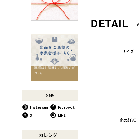
千切りピーラーで仕込んでみ
よう
星座マグでくつろぎのひとと
きを
コーヒーミルで格別な1杯を
味わう
行平鍋があればたいていのこ
サイズ
とは大丈夫。
馬毛歯ブラシがオススメな理
由
お肉も野菜もキッチン鋏にお
任せ！
お祝い事に欠かせない「ミニ
SNS
鏡開き」
Instagram
Facebook
使い込んで育てる道具、卵焼
き鍋
X
LINE
商品詳細
木曽のさわらで美味しいご飯
リンゴのための魅せるナイフ
カレンダー
『pomme』