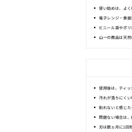
沖縄のものづくり
使い始めは、よく
NAGAE＋
電子レンジ・食器
名入れ特集
ビニール袋やポリ
ギフトラッピングを希望され
る方へ
山一の商品は天然
熨斗のご案内
使用後は、ティッ
汚れが落ちにくい
削れないと感じた
問題ない場合は、
刃は数ヵ月に1回