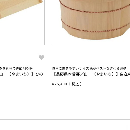
のき素材の鰹節削り器
食卓に置きやすいサイズ感がベストなさわらお櫃
／山一（やまいち）】ひの
【長野県木曽郡／山一（やまいち）】自在
¥
26,400
税込