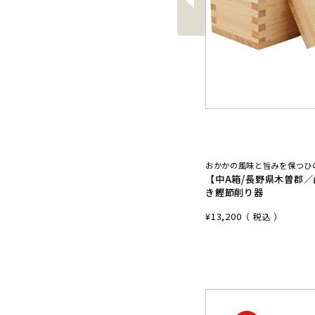
へ
おかかの風味と旨みを保つひ
【中A箱/長野県木曽郡
き鰹節削り器
¥
13,200
税込