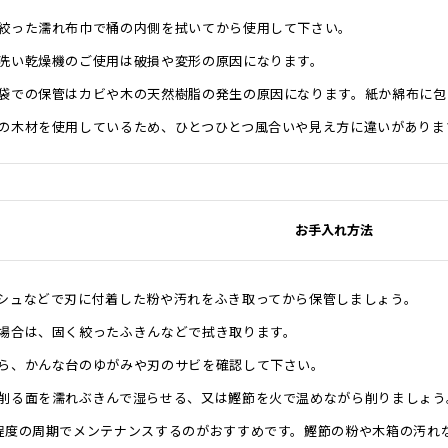
絞った濡れ布巾で桶の内側を拭いてから使用して下さい。
洗い乾燥機のご使用は破損や変形の原因になります。
袋での保管はカビや木の天然樹脂の発生の原因になります。紙か綿布に包
の木材を使用しているため、ひとつひとつ風合いや見え方に違いがありま
お手入れ方法
シュなどで刃に付着した粉や汚れをふき取ってから保管しましょう。
場合は、固く絞ったふきんなどで拭き取ります。
ら、かんな台のゆがみや刃のサビを確認して下さい。
削る面を濡れぶきんで湿らせる、又は鰹節を火で温めながら削りましょう
程度の周期でメンテナンスするのがおすすめです。鰹節の粉や木箱の汚れ