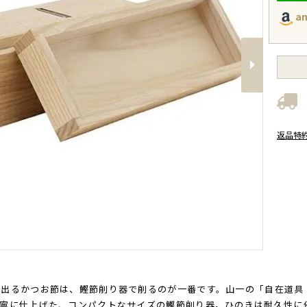
a
Next
返品特
出るかつお節は、鰹節削り器で削るのが一番です。山一の「自在道具
丁寧に仕上げた、コンパクトなサイズの鰹節削り器。ひのきは耐久性に