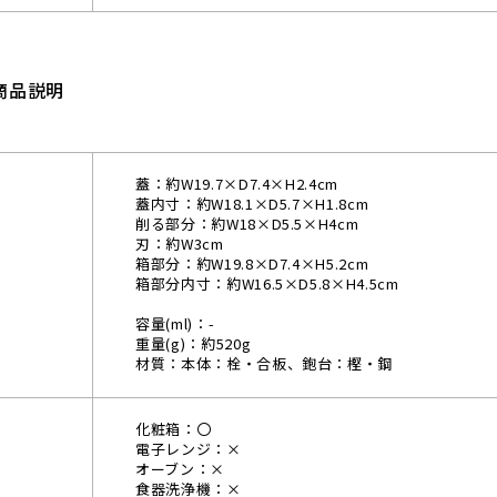
商品説明
蓋：約W19.7×D7.4×H2.4cm
蓋内寸：約W18.1×D5.7×H1.8cm
削る部分：約W18×D5.5×H4cm
刃：約W3cm
箱部分：約W19.8×D7.4×H5.2cm
箱部分内寸：約W16.5×D5.8×H4.5cm
容量(ml)：-
重量(g)：約520g
材質：本体：栓・合板、鉋台：樫・鋼
化粧箱：〇
電子レンジ：×
オーブン：×
食器洗浄機：×