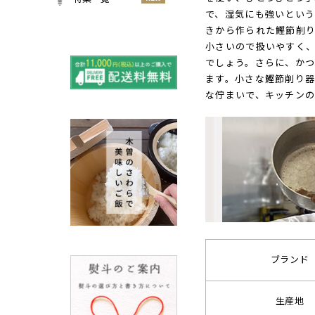
小物
で、湿気にも強いとい
春
NEW
すべての特集をみる
きから作られた鰹節削
夏
小さいので扱いやすく
再入荷のご案内
NEW
秋
でしょう。さらに、か
よくある質問〈ほうき
ます。小さな鰹節削り
NEW
冬
全般〉
な佇まいで、キッチン
棕櫚箒と江戸箒の選び
NEW
方
棕櫚箒と江戸箒の違い
NEW
江戸箒の特徴
NEW
棕櫚箒の特徴
NEW
箒で見直す暮らしの基
NEW
準
包丁のお手入れについて
ノスタルジックな肥前びーど
ブランド
ろ
SUSgalleryと過ごす至福の時
生産地
間