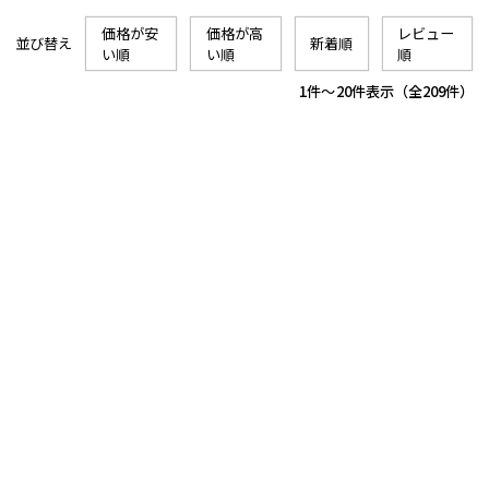
価格が安
価格が高
レビュー
並び替え
新着順
い順
い順
順
1
-
20
件表示
209