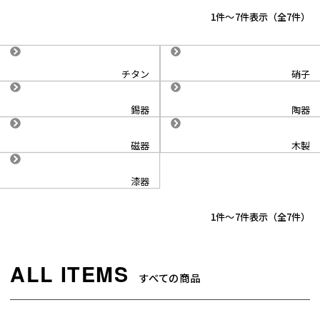
1
-
7
件表示
7
チタン
硝子
錫器
陶器
磁器
木製
漆器
1
-
7
件表示
7
すべての商品