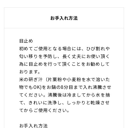
ん。
蓋を開ける際は大変熱いのでご注意くださ
お手入れ方法
い。
炊飯は、直火のみです。電子レンジ、オー
目止め
ブンで炊飯はできません。
初めてご使用となる場合には、ひび割れや
匂い移りを予防し、長く丈夫にお使い頂く
為に目止めを行って頂くことをお勧めして
おります。
米の研ぎ汁（片栗粉や小麦粉を水で溶いた
物でもOK)をお鍋の8分目まで入れ沸騰させ
てください。沸騰後は冷ましてから水を捨
て、きれいに洗浄し、しっかりと乾燥させ
てからご使用ください。
お手入れ方法