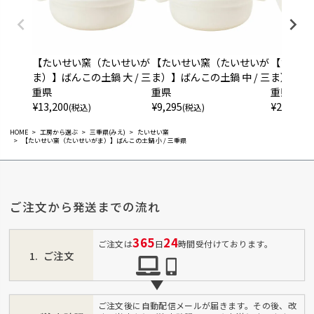
【たいせい窯（たいせいが
【たいせい窯（たいせいが
【たいせ
ま）】ばんこの土鍋 大 / 三
ま）】ばんこの土鍋 中 / 三
ま）】たい
重県
重県
重県
¥
13,200
¥
9,295
¥
2,860
(税込)
(税込)
(税
HOME
工房から選ぶ
三重県(みえ)
たいせい窯
【たいせい窯（たいせいがま）】ばんこの土鍋 小 / 三重県
ご注文から発送までの流れ
365
24
ご注文は
日
時間受付けております。
ご注文
ご注文後に自動配信メールが届きます。その後、改