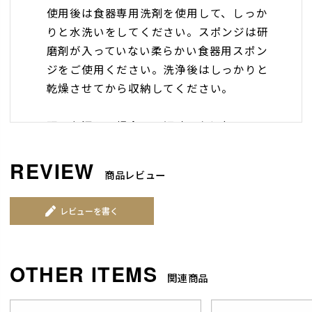
使用後は食器専用洗剤を使用して、しっか
りと水洗いをしてください。スポンジは研
磨剤が入っていない柔らかい食器用スポン
ジをご使用ください。洗浄後はしっかりと
乾燥させてから収納してください。
頑固な汚れの場合は、短時間お湯(40℃～
60℃程度)に浸して汚れを浮かせるか、メラ
ミンスポンジなどをご使用ください。
商品レビュー
においが気になる場合は、水1Lに対して重
曹:大匙4杯、酢:大匙1杯 を溶かした液体で
レビューを書く
煮沸していただくと、軽減されます。
関連商品