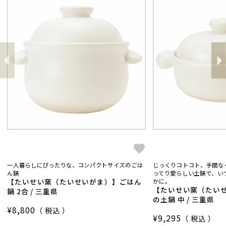
前
へ
へ
次
一人暮らしにぴったりな、コンパクトサイズのごは
じっくりコトコト、手間な
ん鍋
ってり愛らしい土鍋で、い
【たいせい窯（たいせいがま）】ごはん
かに。
【たいせい窯（たい
鍋 2合 / 三重県
の土鍋 中 / 三重県
¥
8,800
税込
¥
9,295
税込