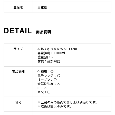
生産地
三重県
商品説明
サイズ
本体：φ19×W25×H14cm
容量(ml)：1000ml
重量(g)：-
材質：耐熱陶器
商品詳細
化粧箱：〇
電子レンジ：〇
オーブン：〇
食器洗浄機：×
IH：×
直火：〇
備考
※土鍋のみの販売で蒸し皿は別売りです。
※炊飯は直火のみです。