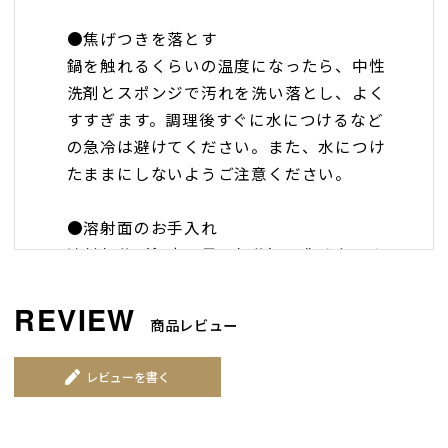
●焦げつきを落とす
鍋を触れるくらいの温度になったら、中性
洗剤とスポンジで汚れを洗い落とし、よく
すすぎます。調理後すぐに水につけるなど
の急冷は避けてください。また、水につけ
たままにしないようご注意ください。
●溶射面のお手入れ
溶射部分（鍋底の黒い部分）を傷めないよ
う、中性洗剤をつけた柔らかいスポンジで
汚れを落とし、しっかり乾燥させてから収
商品レビュー
納してください。また、以下の状態でのご
使用はお控えください。
レビューを書く
・溶射面が濡れた状態で火にかける
・吹きこぼれなどの汚れが付着している