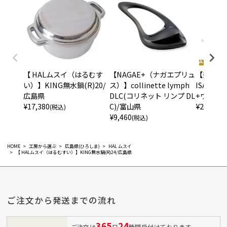
【 HALムスイ（はるむす
【NAGAE+（ナガエプリュ
【新潟県/
い）】KING無水鍋(R)20/
ス）】collinette lymph
ISAN】
広島県
DLC(コリネット リンプ DL
+ウール
¥
17,380
C)/富山県
¥
25,200
(税込)
(
¥
9,460
(税込)
HOME
工房から選ぶ
広島県(ひろしま)
HAL ムスイ
【 HALムスイ（はるむすい）】KING無水鍋(R)24/広島県
ご注文から発送までの流れ
365
24
ご注文は
日
時間受付けております。