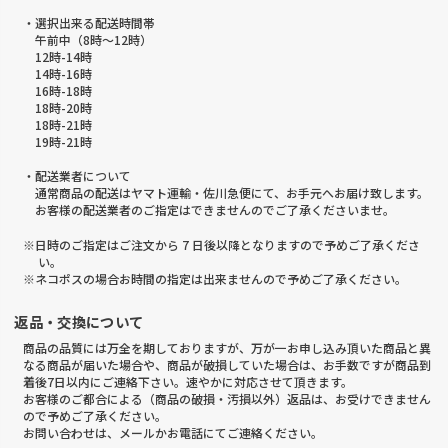
・選択出来る配送時間帯
午前中（8時～12時）
12時-14時
14時-16時
16時-18時
18時-20時
18時-21時
19時-21時
・配送業者について
通常商品の配送はヤマト運輸・佐川急便にて、お手元へお届け致します。
お客様の配送業者のご指定はできませんのでご了承くださいませ。
※日時のご指定はご注文から 7 日後以降となりますので予めご了承くださ
い。
※ネコポスの場合お時間の指定は出来ませんので予めご了承ください。
返品・交換について
商品の品質には万全を期しておりますが、万が一お申し込み頂いた商品と異
なる商品が届いた場合や、商品が破損していた場合は、お手数ですが商品到
着後7日以内にご連絡下さい。速やかに対応させて頂きます。
お客様のご都合による（商品の破損・汚損以外）返品は、お受けできません
ので予めご了承ください。
お問い合わせは、メールかお電話にてご連絡ください。