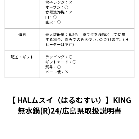
電子レンジ：×
オーブン：○
食器洗浄機：×
IH：○
直火：○
備考
最大炊飯量：6.5合 ※フタを浅鍋として使用
する場合、直火でのみお使いいただけます。(IH
ヒーターは不可)
配送・ギフト
ラッピング：○
ギフトカード：○
熨斗：○
メール便：×
【 HALムスイ（はるむすい）】KING
無水鍋(R)24/広島県取扱説明書