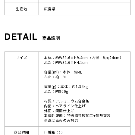
生産地
広島県
商品説明
サイズ
本体：約W31.6×H9.4cm（内径：約φ24cm）
ふた：約W31.6×H4.1cm
容量(ml)：本体：約4L
ふた：約1.9L
重量(g)：本体：約1.34kg
ふた：約900g
材質：アルミニウム合金製
内面：ヘアライン仕上げ
外面：鏡面仕上げ
本体外底面：特殊磁性膜加工+耐熱塗装
※蓋は直火のみ対応
商品詳細
化粧箱：○