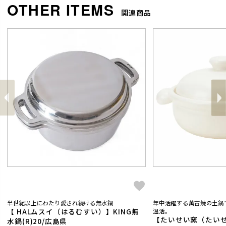
関連商品
前
へ
へ
次
半世紀以上にわたり愛され続ける無水鍋
年中活躍する萬古焼の土鍋
【 HALムスイ（はるむすい）】KING無
温活。
【たいせい窯（たい
水鍋(R)20/広島県