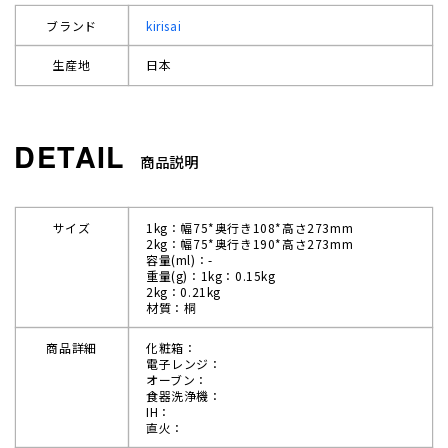
ブランド
kirisai
生産地
日本
商品説明
サイズ
1kg：幅75*奥行き108*高さ273mm
2kg：幅75*奥行き190*高さ273mm
容量(ml)：-
重量(g)：1kg：0.15kg
2kg：0.21kg
材質：桐
商品詳細
化粧箱：
電子レンジ：
オーブン：
食器洗浄機：
IH：
直火：