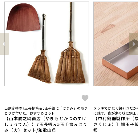
前
へ
へ
次
当店定番の7玉長柄箒＆5玉手箒に「はりみ」のちり
メッキではなく錫引きだか
とりが付いた、おすすめセット
に残す、我が家の味に銅玉子
【山本勝之助商店（やまもとかつのすけ
【中村銅器製作所（
しょうてん）】7玉長柄＆5玉手箒＆はり
さくじょ）】銅玉子焼
み（大）セット/和歌山県
都