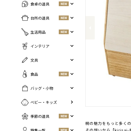
食卓の道具
NEW
Previous
すべての商品をみる
台所の道具
NEW
皿・プレート
NEW
すべての商品をみる
生活用品
NEW
丼・小鉢
調味料入れ
お茶碗・汁椀
NEW
すべての商品をみる
インテリア
鍋・フライパン
NEW
お箸・カトラリー
掃除道具
調理器具
NEW
すべての商品をみる
文具
グラス・タンブラー
NEW
美容ケア
NEW
まな板・包丁
小物入れ
マグ・カップ・ソーサー
ガーデニング
すべての商品をみる
食品
NEW
保存容器
香・ろうそく
トレイ・コースター・鍋しき
ペンケース
ふきん・布もの
花器
お弁当グッズ
すべての商品を見る
バッグ・小物
PCアクセサリー
その他キッチンツール
インテリア雑貨
酒器
調味料
NEW
その他
すべての商品をみる
ベビー・キッズ
ポット・鉄瓶
コーヒー
NEW
カバン・小物入れ
急須・湯呑
お酒
NEW
季節の道具
NEW
名刺入れ・カードケース
その他
お茶
NEW
桐の魅力をもっと多く
傘
すべての商品をみる
その想いから【kiris
特集一覧
NEW