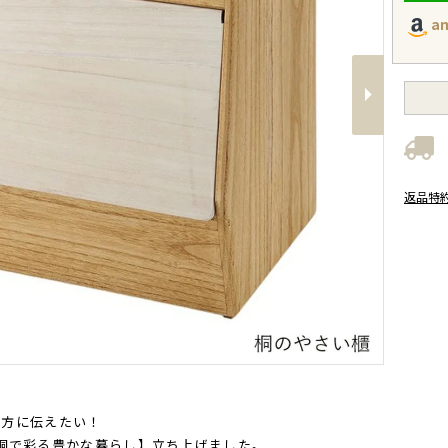
a
Next
返品特
の方に伝えたい！
ai-桐で彩る豊かな暮らし】立ち上げました。