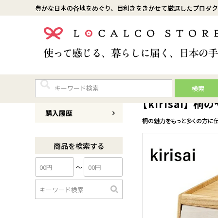
豊かな日本の各地をめぐり、目利きをきかせて厳選したプロダク
検索
商品番号
0220-OSPY-1
【kirisai】 
購入履歴
桐の魅力をもっと多くの方に伝
商品を検索する
〜
検
索