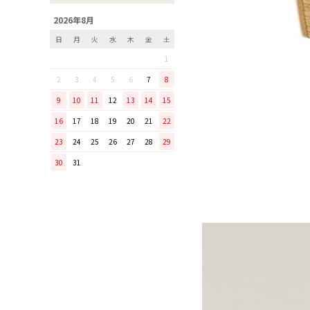
「毎日納豆を食べていま
2026年8月
す！」という方に、ぜひ使っ
日
月
火
水
木
金
土
てほしい山只華陶苑の納豆鉢
1
調理から盛り付けまでこなす
「寿 菜箸」は、とても優秀
2
3
4
5
6
7
8
な台所道具！
9
10
11
12
13
14
15
和の美しさを醸す志津刃物製
16
17
18
19
20
21
22
作所のペティナイフ「ゆり
23
24
25
26
27
28
29
ミニパンのお手入れ方法
30
31
ミニパン（大）で料理を楽し
もう！
ふわふわの卵焼きを焼こう！
刃物の日用品
無駄がなく、美しい鉄肌。
手放せなくなる“キッチン用
品”
material WOOD