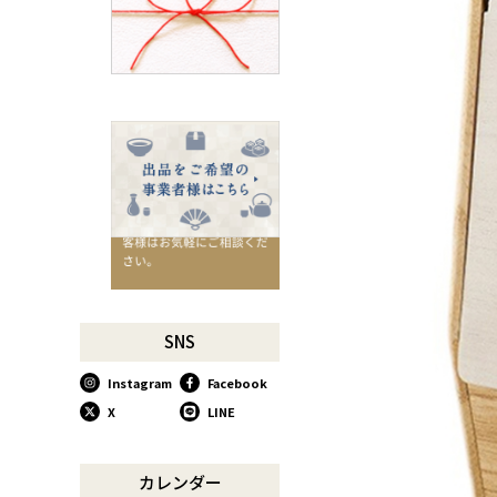
千切りピーラーで仕込んでみ
よう
星座マグでくつろぎのひとと
きを
コーヒーミルで格別な1杯を
味わう
行平鍋があればたいていのこ
とは大丈夫。
馬毛歯ブラシがオススメな理
由
お肉も野菜もキッチン鋏にお
任せ！
お祝い事に欠かせない「ミニ
SNS
鏡開き」
Instagram
Facebook
使い込んで育てる道具、卵焼
き鍋
X
LINE
木曽のさわらで美味しいご飯
リンゴのための魅せるナイフ
カレンダー
『pomme』