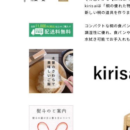
小物
kirisaiは「桐の優
春
NEW
すべての特集をみる
新しい桐の道具を作り
夏
再入荷のご案内
NEW
秋
コンパクトな桐の食パン
よくある質問〈ほうき
調湿性に優れ、食パン
NEW
冬
全般〉
水拭き可能でお手入れ
棕櫚箒と江戸箒の選び
NEW
方
棕櫚箒と江戸箒の違い
NEW
江戸箒の特徴
NEW
棕櫚箒の特徴
NEW
箒で見直す暮らしの基
NEW
準
包丁のお手入れについて
ノスタルジックな肥前びーど
ろ
SUSgalleryと過ごす至福の時
間